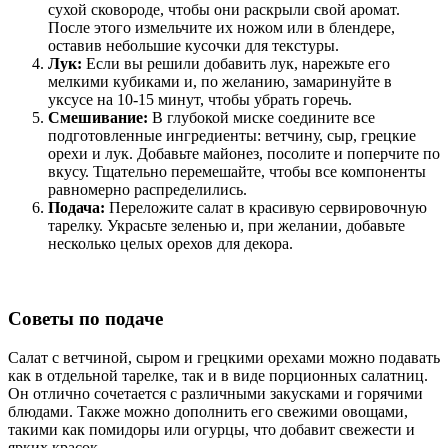
сухой сковороде, чтобы они раскрыли свой аромат.
После этого измельчите их ножом или в блендере,
оставив небольшие кусочки для текстуры.
Лук:
Если вы решили добавить лук, нарежьте его
мелкими кубиками и, по желанию, замаринуйте в
уксусе на 10-15 минут, чтобы убрать горечь.
Смешивание:
В глубокой миске соедините все
подготовленные ингредиенты: ветчину, сыр, грецкие
орехи и лук. Добавьте майонез, посолите и поперчите по
вкусу. Тщательно перемешайте, чтобы все компоненты
равномерно распределились.
Подача:
Переложите салат в красивую сервировочную
тарелку. Украсьте зеленью и, при желании, добавьте
несколько целых орехов для декора.
Советы по подаче
Салат с ветчиной, сыром и грецкими орехами можно подавать
как в отдельной тарелке, так и в виде порционных салатниц.
Он отлично сочетается с различными закусками и горячими
блюдами. Также можно дополнить его свежими овощами,
такими как помидоры или огурцы, что добавит свежести и
ярких красок.