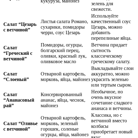
кукуруза, майонез
зелень для
свежести.
Используйте
Листья салата Романо,
качественный соус
Салат “Цезарь
сухарики, помидоры
Цезарь, можно
с ветчиной”
черри, соус Цезарь
добавить
перепелиные яйца.
Помидоры, огурцы,
Ветчина придает
Салат
болгарский перец,
сытность
“Греческий с
оливки, красный лук,
классическому
ветчиной”
оливковое масло
греческому салату.
Выкладывайте слои
Салат
Отварной картофель,
аккуратно, можно
“Слоеный”
морковь, яйца, майонез
украсить зеленью
или тертым сыром.
Необычное, но
Салат
Консервированный
очень вкусное
“Ананасовый
ананас, яйца, чеснок,
сочетание сладкого
рай”
майонез
ананаса и ветчины.
Классика, но с
Отварной картофель,
ветчиной вместо
Салат “Оливье
морковь, зеленый
колбасы
с ветчиной”
горошек, соленые
приобретает новый
огурцы, яйца, майонез
вкус.