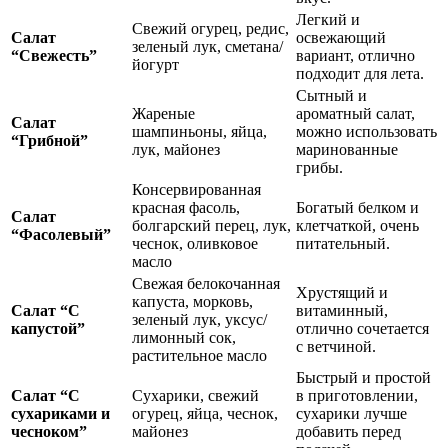
Легкий и
Свежий огурец, редис,
Салат
освежающий
зеленый лук, сметана/
“Свежесть”
вариант, отлично
йогурт
подходит для лета.
Сытный и
Жареные
ароматный салат,
Салат
шампиньоны, яйца,
можно использовать
“Грибной”
лук, майонез
маринованные
грибы.
Консервированная
красная фасоль,
Богатый белком и
Салат
болгарский перец, лук,
клетчаткой, очень
“Фасолевый”
чеснок, оливковое
питательный.
масло
Свежая белокочанная
Хрустящий и
капуста, морковь,
Салат “С
витаминный,
зеленый лук, уксус/
капустой”
отлично сочетается
лимонный сок,
с ветчиной.
растительное масло
Быстрый и простой
Салат “С
Сухарики, свежий
в приготовлении,
сухариками и
огурец, яйца, чеснок,
сухарики лучше
чесноком”
майонез
добавить перед