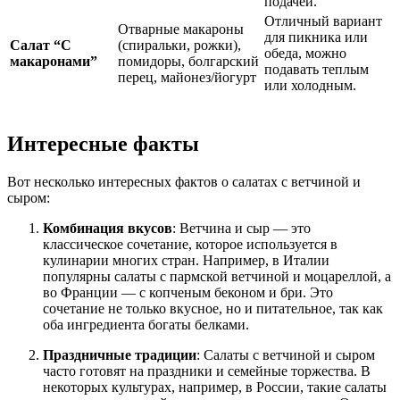
подачей.
Отличный вариант
Отварные макароны
для пикника или
Салат “С
(спиральки, рожки),
обеда, можно
макаронами”
помидоры, болгарский
подавать теплым
перец, майонез/йогурт
или холодным.
Интересные факты
Вот несколько интересных фактов о салатах с ветчиной и
сыром:
Комбинация вкусов
: Ветчина и сыр — это
классическое сочетание, которое используется в
кулинарии многих стран. Например, в Италии
популярны салаты с пармской ветчиной и моцареллой, а
во Франции — с копченым беконом и бри. Это
сочетание не только вкусное, но и питательное, так как
оба ингредиента богаты белками.
Праздничные традиции
: Салаты с ветчиной и сыром
часто готовят на праздники и семейные торжества. В
некоторых культурах, например, в России, такие салаты