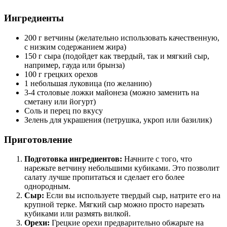
Ингредиенты
200 г ветчины (желательно использовать качественную,
с низким содержанием жира)
150 г сыра (подойдет как твердый, так и мягкий сыр,
например, гауда или брынза)
100 г грецких орехов
1 небольшая луковица (по желанию)
3-4 столовые ложки майонеза (можно заменить на
сметану или йогурт)
Соль и перец по вкусу
Зелень для украшения (петрушка, укроп или базилик)
Приготовление
Подготовка ингредиентов:
Начните с того, что
нарежьте ветчину небольшими кубиками. Это позволит
салату лучше пропитаться и сделает его более
однородным.
Сыр:
Если вы используете твердый сыр, натрите его на
крупной терке. Мягкий сыр можно просто нарезать
кубиками или размять вилкой.
Орехи:
Грецкие орехи предварительно обжарьте на