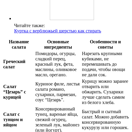
Читайте также:
Куртка с верблюжьей шерстью как стирать
Название
Основные
Особенности и
салата
ингредиенты
советы
Помидоры, огурцы,
Нарезать крупными
сладкий перец,
кубиками, не
Греческий
красный лук, фета,
перемешивать до
салат
маслины, оливковое
подачи, чтобы овощи
масло, орегано.
не дали сок.
Курицу можно заранее
Куриное филе, листья
Салат
отварить или
салата романо,
“Цезарь” с
обжарить. Сухарики
сухарики, пармезан,
курицей
лучше сделать самим
соус “Цезарь”.
из белого хлеба.
Консервированный
Быстрый и сытный
Салат с
тунец, вареные яйца,
салат. Можно добавить
тунцом и
свежий огурец,
консервированную
яйцом
зеленый лук, майонез
кукурузу или горошек.
(или йогурт).