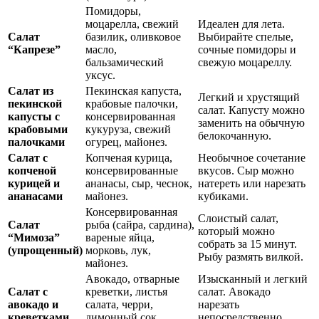
Помидоры,
моцарелла, свежий
Идеален для лета.
Салат
базилик, оливковое
Выбирайте спелые,
“Капрезе”
масло,
сочные помидоры и
бальзамический
свежую моцареллу.
уксус.
Салат из
Пекинская капуста,
Легкий и хрустящий
пекинской
крабовые палочки,
салат. Капусту можно
капусты с
консервированная
заменить на обычную
крабовыми
кукуруза, свежий
белокочанную.
палочками
огурец, майонез.
Салат с
Копченая курица,
Необычное сочетание
копченой
консервированные
вкусов. Сыр можно
курицей и
ананасы, сыр, чеснок,
натереть или нарезать
ананасами
майонез.
кубиками.
Консервированная
Слоистый салат,
Салат
рыба (сайра, сардина),
который можно
“Мимоза”
вареные яйца,
собрать за 15 минут.
(упрощенный)
морковь, лук,
Рыбу размять вилкой.
майонез.
Авокадо, отварные
Изысканный и легкий
Салат с
креветки, листья
салат. Авокадо
авокадо и
салата, черри,
нарезать
креветками
лимонный сок,
непосредственно