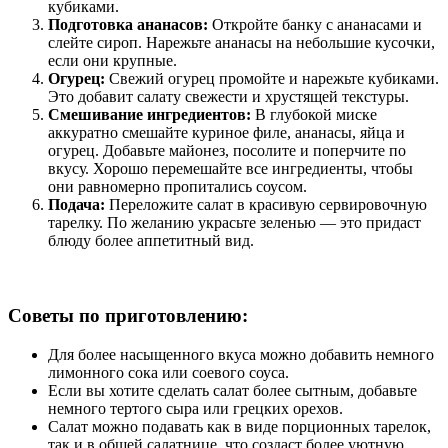
кубиками.
Подготовка ананасов:
Откройте банку с ананасами и
слейте сироп. Нарежьте ананасы на небольшие кусочки,
если они крупные.
Огурец:
Свежий огурец промойте и нарежьте кубиками.
Это добавит салату свежести и хрустящей текстуры.
Смешивание ингредиентов:
В глубокой миске
аккуратно смешайте куриное филе, ананасы, яйца и
огурец. Добавьте майонез, посолите и поперчите по
вкусу. Хорошо перемешайте все ингредиенты, чтобы
они равномерно пропитались соусом.
Подача:
Переложите салат в красивую сервировочную
тарелку. По желанию украсьте зеленью — это придаст
блюду более аппетитный вид.
Советы по приготовлению:
Для более насыщенного вкуса можно добавить немного
лимонного сока или соевого соуса.
Если вы хотите сделать салат более сытным, добавьте
немного тертого сыра или грецких орехов.
Салат можно подавать как в виде порционных тарелок,
так и в общей салатнице, что создаст более уютную