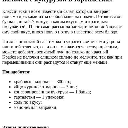
Классический всем известный салат, который заиграет
новыми красками из-за особой манеры подачи. Готовится он
буквально за 5-7 минут, а каким вкусным и красивым
получается!.. Плюс сами рассыпчатые тарталетки добавляют
ему свой вкус, внося новую нотку в известное всем блюдо.
По желанию такой салат можно украсить веточками укропа
или иной зеленью, если он вам кажется чересчур пресным,
можете добавить репчатый лук, но только не красный.
Крабовые палочки слишком сильно не мельчите, так как при
перемешивании они распадутся и станут еще меньше.
Понадобится:
крабовые палочки — 300 гр.;
яйцо куриное отварное — 5 шт.;
консервированная кукуруза — 1 банка;
тарталетки — 1 упаковка;
соль по вкусу;
майонез для заправки.
Этапы приготовления.