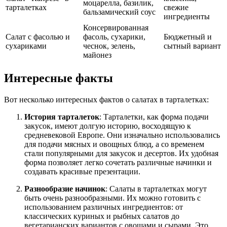
моцарелла, базилик,
тарталетках
свежие
бальзамический соус
ингредиенты
Консервированная
Салат с фасолью и
фасоль, сухарики,
Бюджетный и
сухариками
чеснок, зелень,
сытный вариант
майонез
Интересные факты
Вот несколько интересных фактов о салатах в тарталетках:
История тарталеток
: Тарталетки, как форма подачи
закусок, имеют долгую историю, восходящую к
средневековой Европе. Они изначально использовались
для подачи мясных и овощных блюд, а со временем
стали популярными для закусок и десертов. Их удобная
форма позволяет легко сочетать различные начинки и
создавать красивые презентации.
Разнообразие начинок
: Салаты в тарталетках могут
быть очень разнообразными. Их можно готовить с
использованием различных ингредиентов: от
классических куриных и рыбных салатов до
вегетарианских вариантов с овощами и сырами. Это