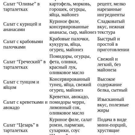
Салат “Оливье” в
картофель, морковь,
рецепт, мелко
тарталетках
горошек, огурцы,
нарезанные
яйца, майонез
ингредиенты
Куриное филе,
Сладковатый
Салат с курицей и
консервированные
вкус, нежная
ананасами
ананасы, сыр, майонез
текстура
Крабовые палочки,
Быстрый и
Салат с крабовыми
кукуруза, яйца,
простой в
палочками
огурец, майонез
приготовлении
Помидоры, огурцы,
Свежий и
Салат “Греческий” в
фета, оливки,
легкий, без
тарталетках
красный лук,
майонеза
оливковое масло
Консервированный
Высокое
Салат с тунцом и
тунец, яйца, свежий
содержание
яйцом
огурец, майонез
белка, сытный
Креветки, авокадо,
Изысканный
Салат с креветками и
помидоры черри,
вкус, полезные
авокадо
лимонный сок,
жиры
оливковое масло
Куриное филе, салат
Подача в виде
Салат “Цезарь” в
ромэн, пармезан,
мини-порций,
тарталетках
сухарики, соус
хрустящие