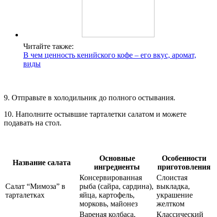
Читайте также:
В чем ценность кенийского кофе – его вкус, аромат,
виды
9. Отправьте в холодильник до полного остывания.
10. Наполните остывшие тарталетки салатом и можете
подавать на стол.
Основные
Особенности
Название салата
ингредиенты
приготовления
Консервированная
Слоистая
Салат “Мимоза” в
рыба (сайра, сардина),
выкладка,
тарталетках
яйца, картофель,
украшение
морковь, майонез
желтком
Вареная колбаса,
Классический