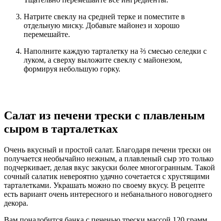
Натрите свеклу на средней терке и поместите в
отдельную миску. Добавьте майонез и хорошо
перемешайте.
Наполните каждую тарталетку на ⅔ смесью селедки с
луком, а сверху выложите свеклу с майонезом,
формируя небольшую горку.
Салат из печени трески с плавленым
сыром в тарталетках
Очень вкусный и простой салат. Благодаря печени трески он
получается необычайно нежным, а плавленый сыр это только
подчеркивает, делая вкус закуски более многогранным. Такой
сочный салатик невероятно удачно сочетается с хрустящими
тарталетками. Украшать можно по своему вкусу. В рецепте
есть вариант очень интересного и небанального новогоднего
декора.
Вам понадобится банка с печенью трески массой 120 грамм.