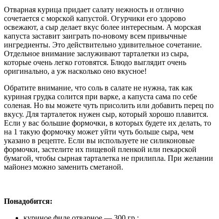
Отварная курица придает салату нежность и отлично
сочетается с морской капустой. Огурчики его здорово
освежают, а сыр делает вкус более интересным. А морская
капуста заставит заиграть по-новому всем привычные
ингредиенты. Это действительно удивительное сочетание.
Отдельное внимание заслуживают тарталетки из сыра,
которые очень легко готовятся. Блюдо выглядит очень
оригинально, а уж насколько оно вкусное!
Обратите внимание, что соль в салате не нужна, так как
куриная грудка солится при варке, а капуста сама по себе
соленая. Но вы можете чуть присолить или добавить перец по
вкусу. Для тарталеток нужен сыр, который хорошо плавится.
Если у вас большие формочки, в которых будете их делать, то
на 1 такую формочку может уйти чуть больше сыра, чем
указано в рецепте. Если вы используете не силиконовые
формочки, застелите их пищевой пленкой или пекарской
бумагой, чтобы сырная тарталетка не прилипла. При желании
майонез можно заменить сметаной.
Понадобится:
куриное филе отварное — 300 гр.;