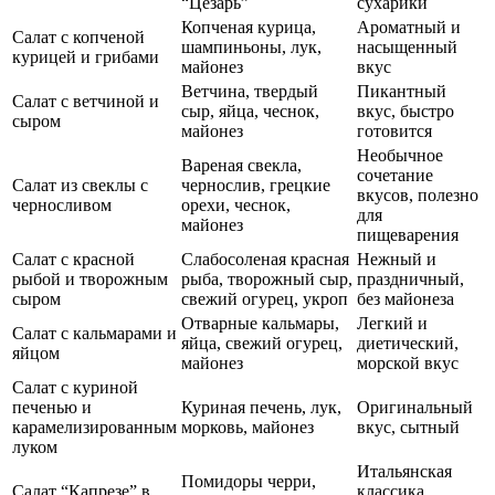
“Цезарь”
сухарики
Копченая курица,
Ароматный и
Салат с копченой
шампиньоны, лук,
насыщенный
курицей и грибами
майонез
вкус
Ветчина, твердый
Пикантный
Салат с ветчиной и
сыр, яйца, чеснок,
вкус, быстро
сыром
майонез
готовится
Необычное
Вареная свекла,
сочетание
Салат из свеклы с
чернослив, грецкие
вкусов, полезно
черносливом
орехи, чеснок,
для
майонез
пищеварения
Салат с красной
Слабосоленая красная
Нежный и
рыбой и творожным
рыба, творожный сыр,
праздничный,
сыром
свежий огурец, укроп
без майонеза
Отварные кальмары,
Легкий и
Салат с кальмарами и
яйца, свежий огурец,
диетический,
яйцом
майонез
морской вкус
Салат с куриной
печенью и
Куриная печень, лук,
Оригинальный
карамелизированным
морковь, майонез
вкус, сытный
луком
Итальянская
Помидоры черри,
Салат “Капрезе” в
классика,