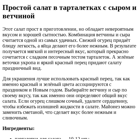
Простой салат в тарталетках с сыром и
ветчиной
Этот салат прост в приготовлении, но обладает невероятным
вкусом и хорошей сытностью. Комбинация ветчины и сыра
считается одной из самых удачных. Свежий огурец придаёт
блюду легкость, а яйца делают его более нежным. В результате
получается мягкий и интересный вкус, который прекрасно
сочетается с сладким песочным тестом тарталеток. А зелёные
веточки укропа и яркий красный перец придают салату
праздничный вид.
Для украшения лучше использовать красный перец, так как
именно красный и зелёный цвета ассоциируются с
праздником и Новым годом. Выбирайте ветчину и сыр по
своему вкусу, так как именно они определяют общий вкус
салата. Если огурец слишком сочный, удалите сердцевину,
чтобы избежать излишней жидкости в салате. Майонез можно
заменить сметаной, что сделает вкус более нежным и
сливочным.
Ингредиенты:
тарталетки для салата — 10-12 шт.;