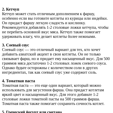
2. Кетчуп
Кетчуп может стать отличным дополнением к фаршу,
особенно если вы готовите котлеты из курицы или индейки.
Он придаст фаршу легкую сладость и кислинку.
Рекомендуется добавлять 1-2 столовые ложки кетчупа, чтобы
не перебить основной вкус мяса. Кетчуп также помогает
удерживать влагу, что делает котлеты более нежными.
3. Соевый соус
Соевый соус — это отличный вариант для тех, кто хочет
добавить азиатский акцент в свои котлеты. Он не только
связывает фарш, но и придает ему насыщенный вкус. Для 500
граммов мяса достаточно 1-2 столовых ложек соевого соуса.
Однако будьте осторожны с количеством соли в других
ингредиентах, так как соевый соус уже содержит соль.
4. Томатная паста
Томатная паста — это еще один вариант, который можно
использовать для загустения фарша. Она придаст котлетам
яркий цвет и насыщенный вкус. Для этого добавьте 1-2
столовые ложки томатной пасты на 500 граммов фарша.
Томатная паста также помогает сохранить сочность котлет.
5. Греческий йогурт или сметана