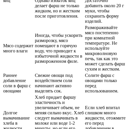
яиц
Однако избыток яиц
Достаточно
делает фарш не только
добавить около 20 г
жидким, но и жестким
муки, чтобы
после приготовления.
сохранить форму
изделий.
Размораживайте
мясо постепенно
Иногда, чтобы ускорить
при комнатной
разморозку, мясо
температуре. Не
Мясо содержит
помещают в горячую
используйте
много влаги
воду, что приводит к
микроволновую
избыточной жидкости в
печь, так как это
размороженном филе.
может сделать фарш
сухим и жестким.
Раннее
Свежие овощи под
Солите фарш с
добавление
воздействием соли
овощами только
соли в фарш с
начинают активно
перед
овощами
выделять сок.
использованием.
Хлеб придает фаршу
эластичность и
увеличивает объем, не
Если хлеб впитал
Долгое
меняя сильно вкус. Хлеб
слишком много
вымачивание
следует вымачивать в
жидкости, отожмите
хлеба в
молоке или воде 1-2
его перед
жидкости
минуты, но если его
добавлением в