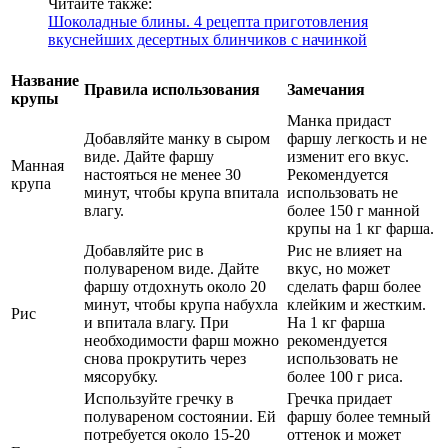
Читайте также:
Шоколадные блины. 4 рецепта приготовления
вкуснейших десертных блинчиков с начинкой
Название
Правила использования
Замечания
крупы
Манка придаст
Добавляйте манку в сыром
фаршу легкость и не
виде. Дайте фаршу
изменит его вкус.
Манная
настояться не менее 30
Рекомендуется
крупа
минут, чтобы крупа впитала
использовать не
влагу.
более 150 г манной
крупы на 1 кг фарша.
Добавляйте рис в
Рис не влияет на
полувареном виде. Дайте
вкус, но может
фаршу отдохнуть около 20
сделать фарш более
минут, чтобы крупа набухла
клейким и жестким.
Рис
и впитала влагу. При
На 1 кг фарша
необходимости фарш можно
рекомендуется
снова прокрутить через
использовать не
мясорубку.
более 100 г риса.
Используйте гречку в
Гречка придает
полувареном состоянии. Ей
фаршу более темный
потребуется около 15-20
оттенок и может