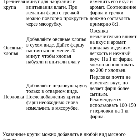
Гречневая
минут для набухания и
изменить его вкус и
крупа
впитывания влаги. При
аромат. Соотношение
желании фарш с гречкой
фарша и гречки
можно повторно прокрутить
должно составлять
через мясорубку.
примерно 8:1.
Овсянка
незначительно влияет
Добавляйте овсяные хлопья
на вкус и аромат,
в сухом виде. Дайте фаршу
Овсяные
придавая изделиям
настояться не менее 20
хлопья
легкость и нежный
минут, чтобы хлопья
вкус. На 1 кг фарша
набухли и впитали влагу.
можно использовать
до 200 г хлопьев.
Перловка почти не
изменяет вкус, но
Добавляйте перловую крупу
делает фарш более
только в отварном виде.
сытным.
Перловка
После добавления крупы
Рекомендуется
фарш необходимо снова
использовать 100-150
измельчить в мясорубке.
г перловки на 1 кг
фарша.
Указанные крупы можно добавлять в любой вид мясного
фарша.