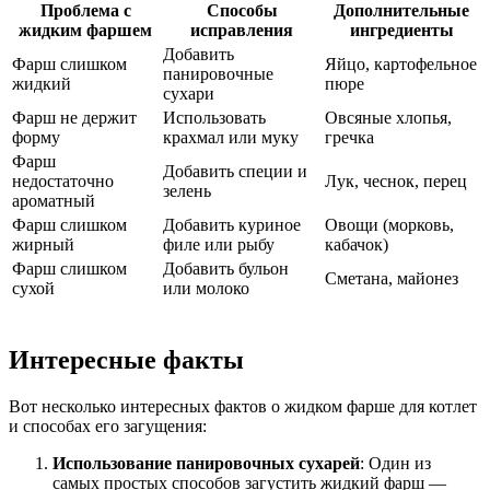
Проблема с
Способы
Дополнительные
жидким фаршем
исправления
ингредиенты
Добавить
Фарш слишком
Яйцо, картофельное
панировочные
жидкий
пюре
сухари
Фарш не держит
Использовать
Овсяные хлопья,
форму
крахмал или муку
гречка
Фарш
Добавить специи и
недостаточно
Лук, чеснок, перец
зелень
ароматный
Фарш слишком
Добавить куриное
Овощи (морковь,
жирный
филе или рыбу
кабачок)
Фарш слишком
Добавить бульон
Сметана, майонез
сухой
или молоко
Интересные факты
Вот несколько интересных фактов о жидком фарше для котлет
и способах его загущения:
Использование панировочных сухарей
: Один из
самых простых способов загустить жидкий фарш —