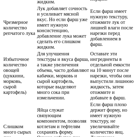
жидким.
Лук добавляет сочность
Если фарш имеет
и усиливает мясной
нужную текстуру,
вкус. Но если фарш уже
Чрезмерное
отожмите лук от
имеет нужную
количество
лишней влаги после
консистенцию,
репчатого лука
нарезки перед
добавление лука может
добавлением в
сделать его слишком
фарш.
жидким.
Для улучшения
Оставьте эти
Избыточное
текстуры и вкуса фарша,
ингредиенты в
количество
а также увеличения
отдельной емкости
овощей
объема, часто добавляют
на 10 минут после
(цуккини,
кабачки, морковь и
нарезки, чтобы они
морковь,
сырой картофель,
выпустили лишнюю
сырой
которые выделяют
жидкость, затем
картофель)
много сока при
отожмите и
измельчении.
добавьте в фарш.
Если фарш плохо
Яйца служат
держит форму, но
связующим
имеет нужную
компонентом, позволяя
текстуру, не
Слишком
котлетам и тефтелям
увеличивайте
много сырых
сохранять форму.
количество яиц.