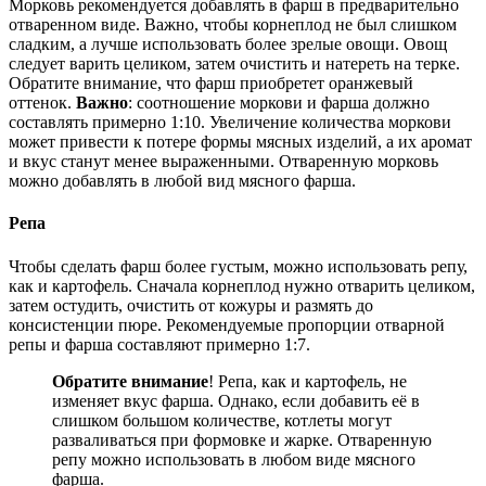
Морковь рекомендуется добавлять в фарш в предварительно
отваренном виде. Важно, чтобы корнеплод не был слишком
сладким, а лучше использовать более зрелые овощи. Овощ
следует варить целиком, затем очистить и натереть на терке.
Обратите внимание, что фарш приобретет оранжевый
оттенок.
Важно
: соотношение моркови и фарша должно
составлять примерно 1:10. Увеличение количества моркови
может привести к потере формы мясных изделий, а их аромат
и вкус станут менее выраженными. Отваренную морковь
можно добавлять в любой вид мясного фарша.
Репа
Чтобы сделать фарш более густым, можно использовать репу,
как и картофель. Сначала корнеплод нужно отварить целиком,
затем остудить, очистить от кожуры и размять до
консистенции пюре. Рекомендуемые пропорции отварной
репы и фарша составляют примерно 1:7.
Обратите внимание
! Репа, как и картофель, не
изменяет вкус фарша. Однако, если добавить её в
слишком большом количестве, котлеты могут
разваливаться при формовке и жарке. Отваренную
репу можно использовать в любом виде мясного
фарша.