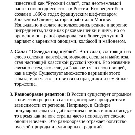
известный как “Русский салат”, стал неотъемлемой
частью новогоднего стола в России. Его рецепт был
создан в 1860-х годах французским шеф-поваром
Люсьеном Оливье, который работал в Москве.
Изначально в салате использовались редкие и дорогие
ингредиенты, такие как раковые шейки и дичь, но со
временем он трансформировался в более доступный
вариант с вареными овощами, колбасой и майонезом.
Салат “Селедка под шубой”
: Этот салат, состоящий из
слоев селедки, картофеля, моркови, свеклы и майонеза,
стал настоящей классикой русской кухни. Его название
связано с тем, что селедка “одевается” в слои овощей,
как в шубу. Существует множество вариаций этого
салата, и он часто готовится на праздники и семейные
торжества.
Разнообразие рецептов
: В России существует огромное
количество рецептов салатов, которые варьируются в
зависимости от региона. Например, в Сибири
популярны салаты с добавлением грибов и диких ягод, в
то время как на юге страны часто используют свежие
овощи и зелень. Это разнообразие отражает богатство
русской природы и кулинарных традиций.