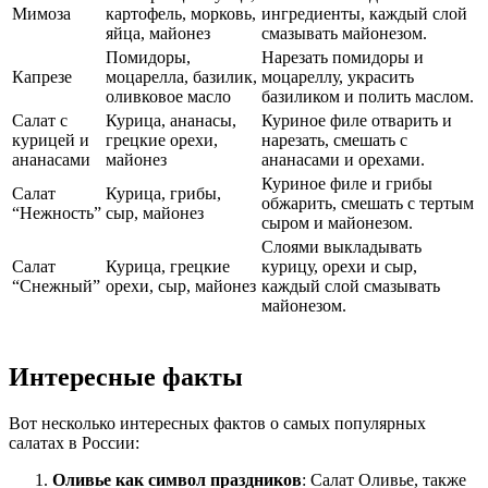
Мимоза
картофель, морковь,
ингредиенты, каждый слой
яйца, майонез
смазывать майонезом.
Помидоры,
Нарезать помидоры и
Капрезе
моцарелла, базилик,
моцареллу, украсить
оливковое масло
базиликом и полить маслом.
Салат с
Курица, ананасы,
Куриное филе отварить и
курицей и
грецкие орехи,
нарезать, смешать с
ананасами
майонез
ананасами и орехами.
Куриное филе и грибы
Салат
Курица, грибы,
обжарить, смешать с тертым
“Нежность”
сыр, майонез
сыром и майонезом.
Слоями выкладывать
Салат
Курица, грецкие
курицу, орехи и сыр,
“Снежный”
орехи, сыр, майонез
каждый слой смазывать
майонезом.
Интересные факты
Вот несколько интересных фактов о самых популярных
салатах в России:
Оливье как символ праздников
: Салат Оливье, также