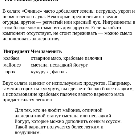
В салате «Оливье» часто добавляют зелень: петрушку, укроп и
перья зеленого лука. Некоторые предпочитают свежие
огурцы, другие — репчатый или красный лук. Ингредиенты в
этом блюде можно заменять друг другом. Если какой-то
компонент отсутствует, не стоит переживать — можно смело
использовать альтернативу.
Ингредиент
Чем заменить
колбаса
отварное мясо, крабовые палочки
майонез
сметана, несладкий йогурт
горох
кукуруза, фасоль
Вкус салата зависит от используемых продуктов. Например,
заменив горох на кукурузу, вы сделаете блюдо более сладким,
а использование крабовых палочек вместо вареного мяса
придаст салату легкость.
Для тех, кто не любит майонез, отличной
альтернативой станут сметана или несладкий
йогурт, которые можно дополнить соевым соусом.
Такой вариант получается более легким и
воздушным.