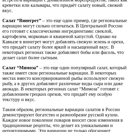
креветки или кальмары, что придаёт салату новый, свежий
вкус.
Салат “Винегрет”
– это еще один пример, где региональные
вариации могут сильно отличаться. В Центральной России
его готовят с классическими ингредиентами: свеклой,
картофелем, морковью и квашеной капустой. Однако на
Кавказе в винегрет могут добавлять свежую зелень и орехи,
что придаёт салату более яркий и насыщенный вкус. В
некоторых регионах также добавляют бобы или фасоль, что
делает салат более сытным.
Салат “Мимоза”
– это еще один популярный салат, который
также имеет свои региональные вариации. В некоторых
местах вместо консервированной рыбы используют свежую
рыбу, а в других добавляют различные виды сыра или даже
авокадо. В некоторых регионах салат “Мимоза” готовят с
добавлением грецких орехов, что придаёт ему особую
текстуру и вкус.
Таким образом, региональные вариации салатов в России
демонстрируют богатство и разнообразие русской кухни.
Каждое новое поколение поваров вносит свои изменения в
традиционные рецепты, что делает их уникальными и
неповторимыми. Эти вариации не только обогащают