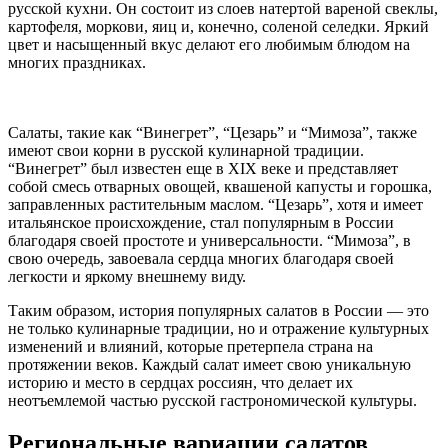
русской кухни. Он состоит из слоев натертой вареной свеклы,
картофеля, моркови, яиц и, конечно, соленой селедки. Яркий
цвет и насыщенный вкус делают его любимым блюдом на
многих праздниках.
Салаты, такие как “Винегрет”, “Цезарь” и “Мимоза”, также
имеют свои корни в русской кулинарной традиции.
“Винегрет” был известен еще в XIX веке и представляет
собой смесь отварных овощей, квашеной капусты и горошка,
заправленных растительным маслом. “Цезарь”, хотя и имеет
итальянское происхождение, стал популярным в России
благодаря своей простоте и универсальности. “Мимоза”, в
свою очередь, завоевала сердца многих благодаря своей
легкости и яркому внешнему виду.
Таким образом, история популярных салатов в России — это
не только кулинарные традиции, но и отражение культурных
изменений и влияний, которые претерпела страна на
протяжении веков. Каждый салат имеет свою уникальную
историю и место в сердцах россиян, что делает их
неотъемлемой частью русской гастрономической культуры.
Региональные вариации салатов