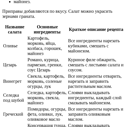
майонез.
Приправы добавляются по вкусу. Салат можно украсить
зернами граната.
Название
Основные
Краткое описание рецепта
салата
ингредиенты
Картофель,
Все ингредиенты нарезать
морковь, яйца,
Оливье
кубиками, смешать с
колбаса, горошек,
майонезом.
майонез
Романо, курица,
Куриное филе обжарить,
Цезарь
пармезан, гренки,
смешать с листьями салата и
соус Цезарь
соусом.
Свекла, картофель,
Все ингредиенты отварить,
Винегрет
морковь, соленые
нарезать и заправить
огурцы, лук
растительным маслом.
Селедка, картофель,
Слоями выкладывать
Селедка
морковь, свекла,
ингредиенты, каждый слой
под шубой
майонез
смазывать майонезом.
Помидоры, огурцы,
Все ингредиенты нарезать и
Греческий
фета, оливки, лук,
заправить оливковым
оливковое масло
маслом.
Консервация тунца,
Слоями выкладывать