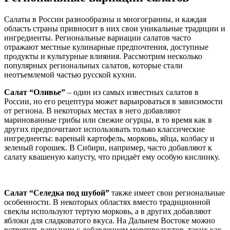
Салаты в России разнообразны и многогранны, и каждая
область страны привносит в них свои уникальные традиции и
ингредиенты. Региональные вариации салатов часто
отражают местные кулинарные предпочтения, доступные
продукты и культурные влияния. Рассмотрим несколько
популярных региональных салатов, которые стали
неотъемлемой частью русской кухни.
Салат “Оливье”
– один из самых известных салатов в
России, но его рецептура может варьироваться в зависимости
от региона. В некоторых местах в него добавляют
маринованные грибы или свежие огурцы, в то время как в
других предпочитают использовать только классические
ингредиенты: вареный картофель, морковь, яйца, колбасу и
зеленый горошек. В Сибири, например, часто добавляют к
салату квашеную капусту, что придаёт ему особую кислинку.
Салат “Селедка под шубой”
также имеет свои региональные
особенности. В некоторых областях вместо традиционной
свеклы используют тертую морковь, а в других добавляют
яблоки для сладковатого вкуса. На Дальнем Востоке можно
встретить вариации с добавлением морепродуктов, таких как