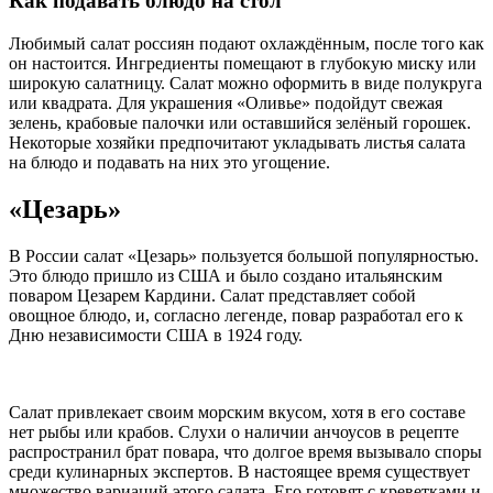
Как подавать блюдо на стол
Любимый салат россиян подают охлаждённым, после того как
он настоится. Ингредиенты помещают в глубокую миску или
широкую салатницу. Салат можно оформить в виде полукруга
или квадрата. Для украшения «Оливье» подойдут свежая
зелень, крабовые палочки или оставшийся зелёный горошек.
Некоторые хозяйки предпочитают укладывать листья салата
на блюдо и подавать на них это угощение.
«Цезарь»
В России салат «Цезарь» пользуется большой популярностью.
Это блюдо пришло из США и было создано итальянским
поваром Цезарем Кардини. Салат представляет собой
овощное блюдо, и, согласно легенде, повар разработал его к
Дню независимости США в 1924 году.
Салат привлекает своим морским вкусом, хотя в его составе
нет рыбы или крабов. Слухи о наличии анчоусов в рецепте
распространил брат повара, что долгое время вызывало споры
среди кулинарных экспертов. В настоящее время существует
множество вариаций этого салата. Его готовят с креветками и