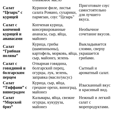
Приготовьте соус
Салат
Куриное филе, листья
самостоятельно
“Цезарь” с
салата Романо, сухарики,
для лучшего
курицей
пармезан, соус “Цезарь”
вкуса.
Салат с
Копченая курица,
копченой
консервированные
Необычное
курицей и
ананасы, сыр, яйца,
сочетание вкусов.
ананасами
майонез
Курица, грибы
Выкладывается
Салат
(шампиньоны),
слоями, сверху
“Грибная
картофель, морковь, яйца,
украшается
поляна”
сыр, майонез, зелень
грибами.
Салат с
Отварная говядина,
говядиной и
болгарский перец,
Сытный и
болгарским
огурцы, лук, зелень,
ароматный салат.
перцем
заправка (масло/уксус)
Салат
Курица, сыр, яйца,
Изысканный вкус
“Тиффани” с
грецкие орехи, виноград,
и красивый вид.
виноградом
майонез
Салат
Кальмары, яйца, свежие
Нежный и легкий
“Морской
огурцы, кукуруза,
салат с
бриз”
майонез
морепродуктами.