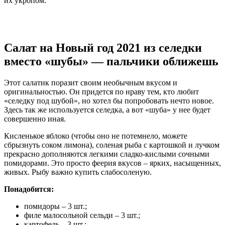
их укропом.
Салат на Новый год 2021 из селедки
вместо «шубы» — пальчики оближешь
Этот салатик поразит своим необычным вкусом и
оригинальностью. Он придется по нраву тем, кто любит
«селедку под шубой», но хотел бы попробовать нечто новое.
Здесь так же используется селедка, а вот «шуба» у нее будет
совершенно иная.
Кисленькое яблоко (чтобы оно не потемнело, можете
сбрызнуть соком лимона), соленая рыба с картошкой и лучком
прекрасно дополняются легкими сладко-кислыми сочными
помидорами. Это просто феерия вкусов – ярких, насыщенных,
живых. Рыбу важно купить слабосоленую.
Понадобится:
помидоры – 3 шт.;
филе малосольной сельди – 3 шт.;
картофель – 3 шт.;