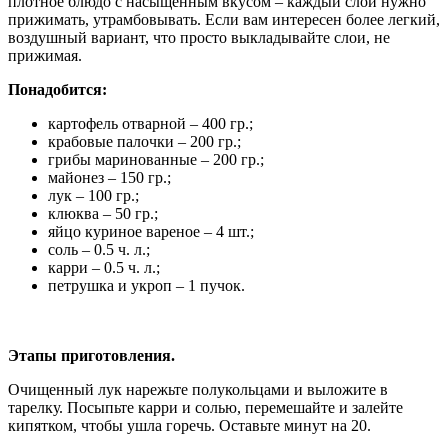
плотное блюдо с насыщенным вкусом – каждый слой нужно
прижимать, утрамбовывать. Если вам интересен более легкий,
воздушный вариант, что просто выкладывайте слои, не
прижимая.
Понадобится:
картофель отварной – 400 гр.;
крабовые палочки – 200 гр.;
грибы маринованные – 200 гр.;
майонез – 150 гр.;
лук – 100 гр.;
клюква – 50 гр.;
яйцо куриное вареное – 4 шт.;
соль – 0.5 ч. л.;
карри – 0.5 ч. л.;
петрушка и укроп – 1 пучок.
Этапы приготовления.
Очищенный лук нарежьте полукольцами и выложите в
тарелку. Посыпьте карри и солью, перемешайте и залейте
кипятком, чтобы ушла горечь. Оставьте минут на 20.