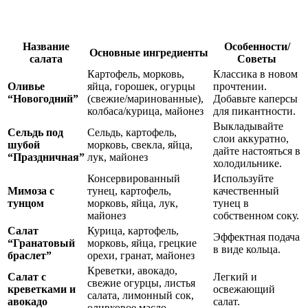
Название
Особенности/
Основные ингредиенты
салата
Советы
Картофель, морковь,
Классика в новом
Оливье
яйца, горошек, огурцы
прочтении.
“Новогодний”
(свежие/маринованные),
Добавьте каперсы
колбаса/курица, майонез
для пикантности.
Выкладывайте
Сельдь под
Сельдь, картофель,
слои аккуратно,
шубой
морковь, свекла, яйца,
дайте настояться в
“Праздничная”
лук, майонез
холодильнике.
Консервированный
Используйте
Мимоза с
тунец, картофель,
качественный
тунцом
морковь, яйца, лук,
тунец в
майонез
собственном соку.
Салат
Курица, картофель,
Эффектная подача
“Гранатовый
морковь, яйца, грецкие
в виде кольца.
браслет”
орехи, гранат, майонез
Креветки, авокадо,
Салат с
Легкий и
свежие огурцы, листья
креветками и
освежающий
салата, лимонный сок,
авокадо
салат.
оливковое масло