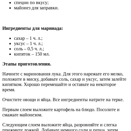
специи по вкусу;
майонез для заправки.
Ингредиенты для маринада:
сахар – 1 ч. л.;
уксус – 1 ч. л.;
соль – 0,5 ч. л.;
кипяток – 150 мл.
Этапы приготовления.
Начните с маринования лука. Для этого нарежьте его мелко,
положите в миску, добавьте соль, сахар и уксус, затем залейте
кипятком. Хорошо перемешайте и оставьте на некоторое
время.
Очистите овощи и яйца. Все ингредиенты натрите на терке.
Первым слоем выложите картофель на блюдо. Посолите и
смажьте майонезом.
Следующим слоем выложите яйца, разровняйте и слегка
прижмите ложкой. Добавьте немного соли и перца, затем