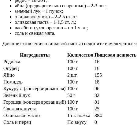
редис – 18-20 г;
яйца (предварительно сваренные) – 2-3 шт.;
зеленый лук – 1 пучок;
оливковое масло – 2-2,5 ст. л.;
оливковая паста – 1-1,5 ст. л.;
васаби и сухое орегано – по 1 ч. л.;
соль и свежая мята.
Для приготовления оливковой пасты соедините измельченные о
Ингредиенты
Количество
Пищевая ценность (
Редиска
100 г
16
Огурец
100 г
16
Яйцо
2 шт.
155
Помидор
100 г
18
Кукуруза (консервированная)
100 г
96
Зеленый лук
50 г
32
Горошек (консервированный)
100 г
81
Свежая капуста
100 г
25
Оливковое масло
1 ст. ложка
884
Соль и перец
По вкусу
0