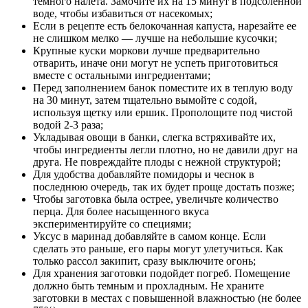
темного налета. Замочите их на 15 минут в подсоленной
воде, чтобы избавиться от насекомых;
Если в рецепте есть белокочанная капуста, нарезайте ее
не слишком мелко — лучше на небольшие кусочки;
Крупные куски моркови лучше предварительно
отварить, иначе они могут не успеть приготовиться
вместе с остальными ингредиентами;
Перед заполнением банок поместите их в теплую воду
на 30 минут, затем тщательно вымойте с содой,
используя щетку или ершик. Прополощите под чистой
водой 2-3 раза;
Укладывая овощи в банки, слегка встряхивайте их,
чтобы ингредиенты легли плотно, но не давили друг на
друга. Не повреждайте плоды с нежной структурой;
Для удобства добавляйте помидоры и чеснок в
последнюю очередь, так их будет проще достать позже;
Чтобы заготовка была острее, увеличьте количество
перца. Для более насыщенного вкуса
экспериментируйте со специями;
Уксус в маринад добавляйте в самом конце. Если
сделать это раньше, его пары могут улетучиться. Как
только рассол закипит, сразу выключите огонь;
Для хранения заготовки подойдет погреб. Помещение
должно быть темным и прохладным. Не храните
заготовки в местах с повышенной влажностью (не более