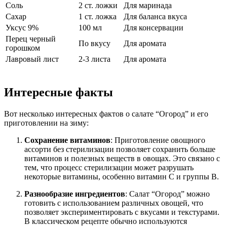
Соль
2 ст. ложки
Для маринада
Сахар
1 ст. ложка
Для баланса вкуса
Уксус 9%
100 мл
Для консервации
Перец черный
По вкусу
Для аромата
горошком
Лавровый лист
2-3 листа
Для аромата
Интересные факты
Вот несколько интересных фактов о салате “Огород” и его
приготовлении на зиму:
Сохранение витаминов
: Приготовление овощного
ассорти без стерилизации позволяет сохранить больше
витаминов и полезных веществ в овощах. Это связано с
тем, что процесс стерилизации может разрушать
некоторые витамины, особенно витамин C и группы B.
Разнообразие ингредиентов
: Салат “Огород” можно
готовить с использованием различных овощей, что
позволяет экспериментировать с вкусами и текстурами.
В классическом рецепте обычно используются