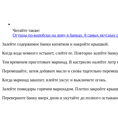
Читайте также:
Огурцы по-корейски на зиму в банках. 8 самых вкусных
Залейте содержимое банки кипятком и накройте крышкой.
Когда вода немного остынет, слейте ее. Повторно залейте банк
Тем временем приготовьте маринад. В кастрюлю налейте литр в
Перемешайте, затем добавьте масло и снова тщательно перемеш
Когда маринад закипит, влейте уксус и выключите огонь.
Залейте помидоры горячим маринадом. Плотно закройте крышк
Переверните банку вверх дном и укутайте до полного остыван