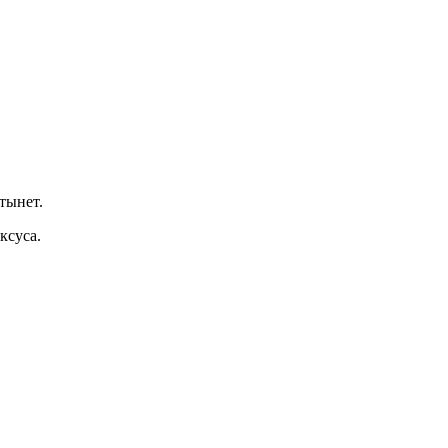
тынет.
ксуса.