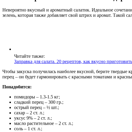
Невероятно вкусный и ароматный салатик. Идеальное сочетание
зелень, которая также добавляет свой штрих и аромат. Такой са
Читайте также:
Заправка для салата. 20 рецептов, как вкусно приготови
Чтобы закуска получилась наиболее вкусной, берите твердые 
перец – он будет гармонировать с красными томатами и красн
Понадобится:
помидоры – 1.3-1.5 кг;
сладкий перец – 300 гр.;
острый перец – ½ шт.;
сахар – 2 ст. л.;
уксус 9% – 2 ст. л.;
масло растительное – 2 ст. л.;
соль – 1 ст. л.;