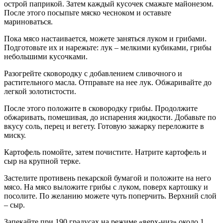
острой паприкой. Затем каждый кусочек смажьте майонезом.
После этого посыпьте мяско чесноком и оставьте
мариноваться.
Пока мясо настаивается, можете заняться луком и грибами.
Подготовьте их и нарежьте: лук – мелкими кубиками, грибы
небольшими кусочками.
Разогрейте сковородку с добавлением сливочного и
растительного масла. Отправьте на нее лук. Обжаривайте до
легкой золотистости.
После этого положите в сковородку грибы. Продолжите
обжаривать, помешивая, до испарения жидкости. Добавьте по
вкусу соль, перец и вегету. Готовую зажарку переложите в
миску.
Картофель помойте, затем почистите. Натрите картофель и
сыр на крупной терке.
Застелите противень пекарской бумагой и положите на него
мясо. На мясо выложите грибы с луком, поверх картошку и
посолите. По желанию можете чуть поперчить. Верхний слой
– сыр.
Запекайте при 190 градусах на режиме «верх-низ» около 1