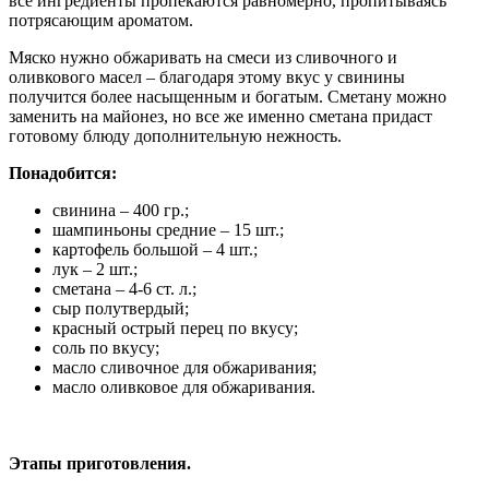
все ингредиенты пропекаются равномерно, пропитываясь
потрясающим ароматом.
Мяско нужно обжаривать на смеси из сливочного и
оливкового масел – благодаря этому вкус у свинины
получится более насыщенным и богатым. Сметану можно
заменить на майонез, но все же именно сметана придаст
готовому блюду дополнительную нежность.
Понадобится:
свинина – 400 гр.;
шампиньоны средние – 15 шт.;
картофель большой – 4 шт.;
лук – 2 шт.;
сметана – 4-6 ст. л.;
сыр полутвердый;
красный острый перец по вкусу;
соль по вкусу;
масло сливочное для обжаривания;
масло оливковое для обжаривания.
Этапы приготовления.