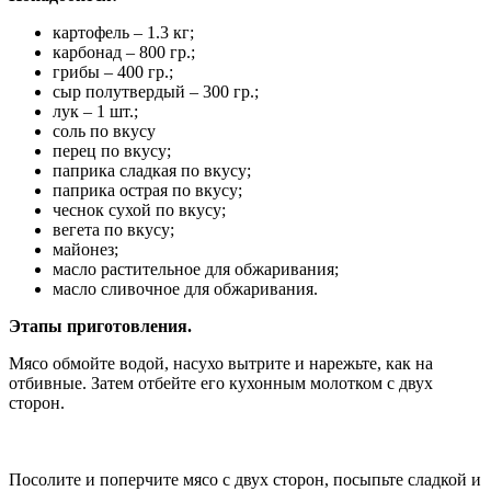
картофель – 1.3 кг;
карбонад – 800 гр.;
грибы – 400 гр.;
сыр полутвердый – 300 гр.;
лук – 1 шт.;
соль по вкусу
перец по вкусу;
паприка сладкая по вкусу;
паприка острая по вкусу;
чеснок сухой по вкусу;
вегета по вкусу;
майонез;
масло растительное для обжаривания;
масло сливочное для обжаривания.
Этапы приготовления.
Мясо обмойте водой, насухо вытрите и нарежьте, как на
отбивные. Затем отбейте его кухонным молотком с двух
сторон.
Посолите и поперчите мясо с двух сторон, посыпьте сладкой и