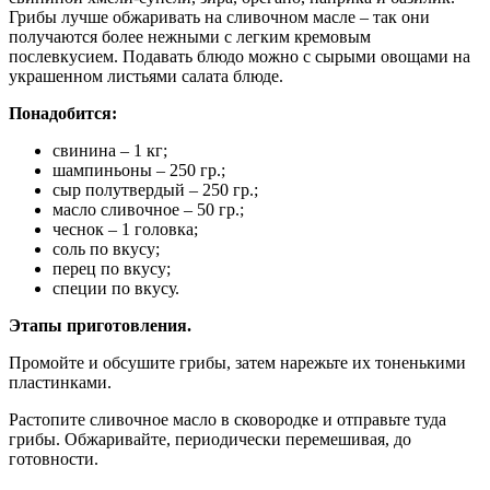
Грибы лучше обжаривать на сливочном масле – так они
получаются более нежными с легким кремовым
послевкусием. Подавать блюдо можно с сырыми овощами на
украшенном листьями салата блюде.
Понадобится:
свинина – 1 кг;
шампиньоны – 250 гр.;
сыр полутвердый – 250 гр.;
масло сливочное – 50 гр.;
чеснок – 1 головка;
соль по вкусу;
перец по вкусу;
специи по вкусу.
Этапы приготовления.
Промойте и обсушите грибы, затем нарежьте их тоненькими
пластинками.
Растопите сливочное масло в сковородке и отправьте туда
грибы. Обжаривайте, периодически перемешивая, до
готовности.