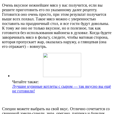
Очень вкусное нежнейшее мясо у вас получится, если вы
решите приготовить его по указанному далее рецепту.
Готовится оно очень просто, при этом результат получается
выше всех похвал. Такое мясо можно с уверенностью
поставить на праздничный стол, и все гости будут довольны.
К тому же оно не только вкусное, но и полезное, так как
готовится без использования майонеза в духовке. Когда будете
заворачивать мясо в фольгу, следите, чтобы матовая сторона,
которая пропускает жар, оказалась наружу, а глянцевая (она
его отражает) – вовнутрь.
Читайте также:
Лучшие куриные котлеты с сыром — так вкусно вы ещё
не готовили!
Специи можете выбрать на свой вкус. Отлично сочетается со
свининой хмели-сунели, зира, орегано, паприка и базилик.