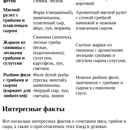
фетой
сливки, чеснок
корочкой.
Мясной
Фарш (смешанный),
Ароматный мясной рулет
рулет с
шампиньоны,
с сочной грибной
грибами и
плавленый сыр,
начинкой и нежным
плавленым
яйцо, лук, морковь
плавленым сыром.
сыром
Свинина (лопатка),
Жаркое из
лесные грибы
Сытное жаркое из
свинины с
(белые,
свинины с ароматными
лесными
подосиновики),
лесными грибами и
грибами и
сулугуни,
тягучим сыром сулугуни.
сулугуни
картофель, лук,
сметана
Рыбное филе
Филе белой рыбы
Нежное рыбное филе,
с грибами и
(треска, минтай),
запеченное с грибами и
сыром
шампиньоны,
сыром в сливочном
(вариант для
твердый сыр, лук,
соусе.
любителей)
сметана, лимон
Интересные факты
Вот несколько интересных фактов о сочетании мяса, грибов и
сыра, а также о приготовлении этих блюд в духовке: