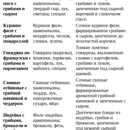
мясо с
шампиньоны,
грибами и луком,
грибами и
твердый сыр, лук,
запеченные под сырной
сыром
сметана, специи
корочкой в сливочном
соусе.
Куриное
Куриное филе,
Сочное куриное филе,
филе с
шампиньоны,
фаршированное грибами
грибами и
моцарелла, чеснок,
и сыром, запеченное до
моцареллой
сливки, зелень
золотистой корочки.
Тонкие ломтики
Говядина по-
Говядина (вырезка),
говядины, выложенные
французски с
вешенки, пармезан,
слоями с картофелем,
грибами и
картофель, лук,
грибами и луком,
пармезаном
майонез, специи
запеченные под сырной
шапкой.
Сочные свиные
Свиные
Свиные отбивные,
отбивные,
отбивные с
шампиньоны,
фаршированные
грибной
чеддер, лук,
ароматной грибной
начинкой и
панировочные
начинкой и запеченные с
чеддером
сухари, яйцо
сыром.
Диетическое блюдо из
Индейка с
Филе индейки,
индейки, грибов и
грибами,
шампиньоны,
брокколи, запеченное
брокколи и
брокколи, фета,
под нежной сырной