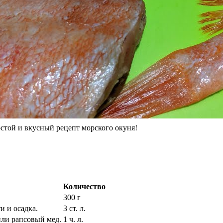
стой и вкусный рецепт морского окуня!
Количество
300 г
и и осадка.
3 ст. л.
ли рапсовый мед.
1 ч. л.