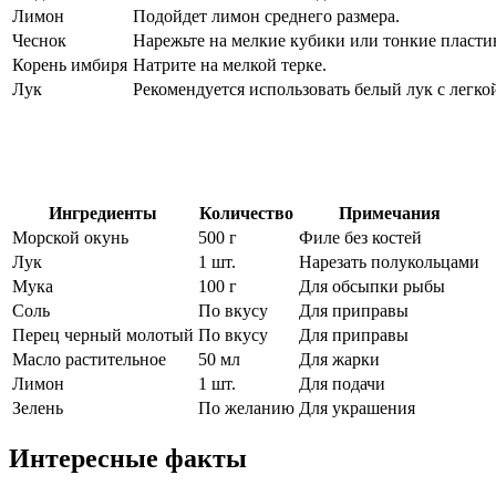
Лимон
Подойдет лимон среднего размера.
Чеснок
Нарежьте на мелкие кубики или тонкие пласти
Корень имбиря
Натрите на мелкой терке.
Лук
Рекомендуется использовать белый лук с легко
Ингредиенты
Количество
Примечания
Морской окунь
500 г
Филе без костей
Лук
1 шт.
Нарезать полукольцами
Мука
100 г
Для обсыпки рыбы
Соль
По вкусу
Для приправы
Перец черный молотый
По вкусу
Для приправы
Масло растительное
50 мл
Для жарки
Лимон
1 шт.
Для подачи
Зелень
По желанию
Для украшения
Интересные факты