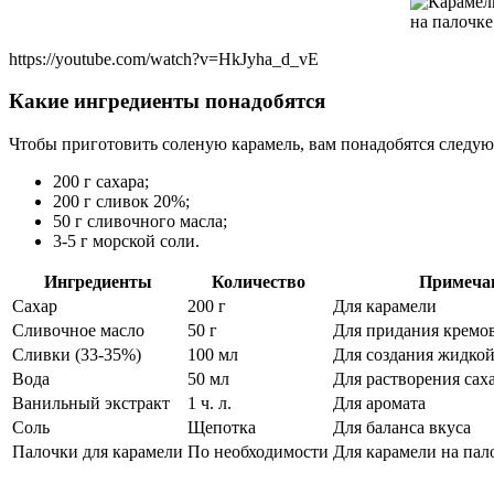
https://youtube.com/watch?v=HkJyha_d_vE
Какие ингредиенты понадобятся
Чтобы приготовить соленую карамель, вам понадобятся следу
200 г сахара;
200 г сливок 20%;
50 г сливочного масла;
3-5 г морской соли.
Ингредиенты
Количество
Примеча
Сахар
200 г
Для карамели
Сливочное масло
50 г
Для придания кремо
Сливки (33-35%)
100 мл
Для создания жидко
Вода
50 мл
Для растворения сах
Ванильный экстракт
1 ч. л.
Для аромата
Соль
Щепотка
Для баланса вкуса
Палочки для карамели
По необходимости
Для карамели на пал