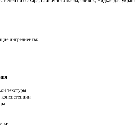
ющие ингредиенты:
ния
вой текстуры
й консистенции
ара
очке