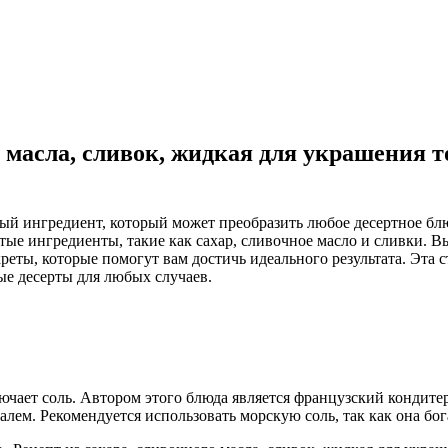
о масла, сливок, жидкая для украшения т
ьный ингредиент, который может преобразить любое десертное б
ые ингредиенты, такие как сахар, сливочное масло и сливки. Вы
екреты, которые помогут вам достичь идеального результата. Эт
ые десерты для любых случаев.
лючает соль. Автором этого блюда является французский кондит
лем. Рекомендуется использовать морскую соль, так как она бог