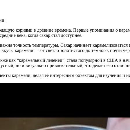
ии:
одящую корнями в древние времена. Первые упоминания о карамел
редние века, когда сахар стал доступнее.
важна точность температуры. Сахар начинает карамелизоваться 
 вкусы карамели — от светло-золотистого до темного, почти чер
также как “карамельный леденец”, стала популярной в США в нача
кусный, но и визуально привлекательный, что делает его отличн
екты карамели, делая её интересным объектом для изучения и и