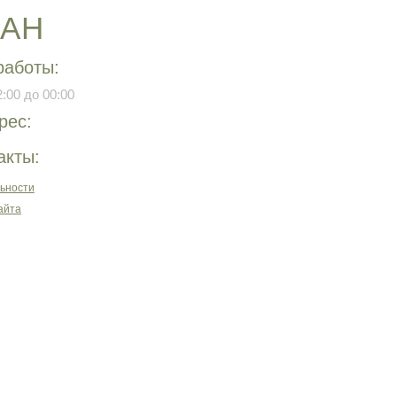
РАН
работы:
:00 до 00:00
рес:
акты:
ьности
айта