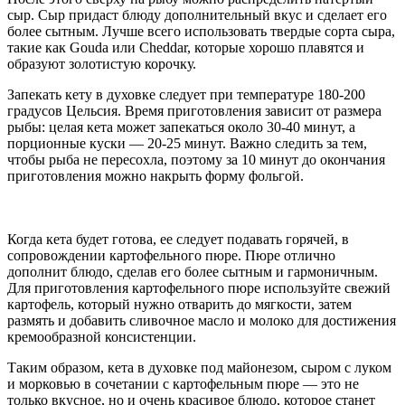
сыр. Сыр придаст блюду дополнительный вкус и сделает его
более сытным. Лучше всего использовать твердые сорта сыра,
такие как Gouda или Cheddar, которые хорошо плавятся и
образуют золотистую корочку.
Запекать кету в духовке следует при температуре 180-200
градусов Цельсия. Время приготовления зависит от размера
рыбы: целая кета может запекаться около 30-40 минут, а
порционные куски — 20-25 минут. Важно следить за тем,
чтобы рыба не пересохла, поэтому за 10 минут до окончания
приготовления можно накрыть форму фольгой.
Когда кета будет готова, ее следует подавать горячей, в
сопровождении картофельного пюре. Пюре отлично
дополнит блюдо, сделав его более сытным и гармоничным.
Для приготовления картофельного пюре используйте свежий
картофель, который нужно отварить до мягкости, затем
размять и добавить сливочное масло и молоко для достижения
кремообразной консистенции.
Таким образом, кета в духовке под майонезом, сыром с луком
и морковью в сочетании с картофельным пюре — это не
только вкусное, но и очень красивое блюдо, которое станет