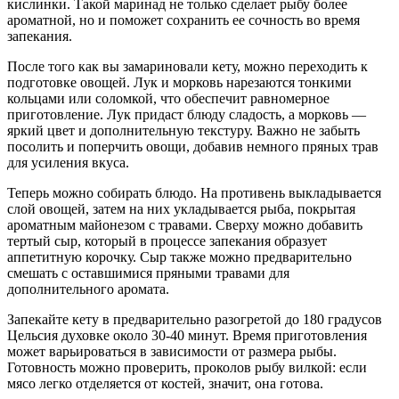
кислинки. Такой маринад не только сделает рыбу более
ароматной, но и поможет сохранить ее сочность во время
запекания.
После того как вы замариновали кету, можно переходить к
подготовке овощей. Лук и морковь нарезаются тонкими
кольцами или соломкой, что обеспечит равномерное
приготовление. Лук придаст блюду сладость, а морковь —
яркий цвет и дополнительную текстуру. Важно не забыть
посолить и поперчить овощи, добавив немного пряных трав
для усиления вкуса.
Теперь можно собирать блюдо. На противень выкладывается
слой овощей, затем на них укладывается рыба, покрытая
ароматным майонезом с травами. Сверху можно добавить
тертый сыр, который в процессе запекания образует
аппетитную корочку. Сыр также можно предварительно
смешать с оставшимися пряными травами для
дополнительного аромата.
Запекайте кету в предварительно разогретой до 180 градусов
Цельсия духовке около 30-40 минут. Время приготовления
может варьироваться в зависимости от размера рыбы.
Готовность можно проверить, проколов рыбу вилкой: если
мясо легко отделяется от костей, значит, она готова.