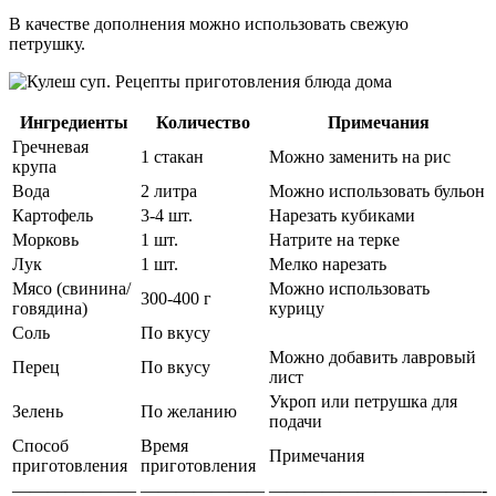
В качестве дополнения можно использовать свежую
петрушку.
Ингредиенты
Количество
Примечания
Гречневая
1 стакан
Можно заменить на рис
крупа
Вода
2 литра
Можно использовать бульон
Картофель
3-4 шт.
Нарезать кубиками
Морковь
1 шт.
Натрите на терке
Лук
1 шт.
Мелко нарезать
Мясо (свинина/
Можно использовать
300-400 г
говядина)
курицу
Соль
По вкусу
Можно добавить лавровый
Перец
По вкусу
лист
Укроп или петрушка для
Зелень
По желанию
подачи
Способ
Время
Примечания
приготовления
приготовления
———————
———————
————————————-