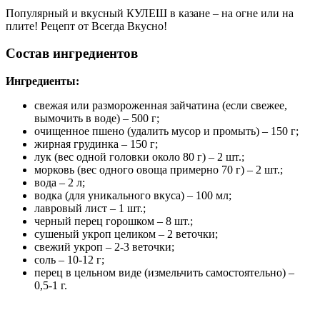
Популярный и вкусный КУЛЕШ в казане – на огне или на
плите! Рецепт от Всегда Вкусно!
Состав ингредиентов
Ингредиенты:
свежая или размороженная зайчатина (если свежее,
вымочить в воде) – 500 г;
очищенное пшено (удалить мусор и промыть) – 150 г;
жирная грудинка – 150 г;
лук (вес одной головки около 80 г) – 2 шт.;
морковь (вес одного овоща примерно 70 г) – 2 шт.;
вода – 2 л;
водка (для уникального вкуса) – 100 мл;
лавровый лист – 1 шт.;
черный перец горошком – 8 шт.;
сушеный укроп целиком – 2 веточки;
свежий укроп – 2-3 веточки;
соль – 10-12 г;
перец в цельном виде (измельчить самостоятельно) –
0,5-1 г.