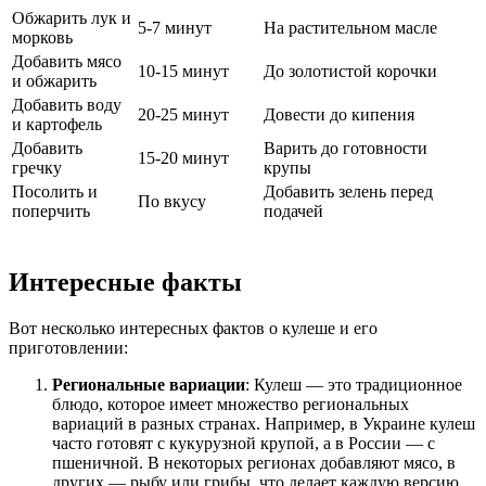
Обжарить лук и
5-7 минут
На растительном масле
морковь
Добавить мясо
10-15 минут
До золотистой корочки
и обжарить
Добавить воду
20-25 минут
Довести до кипения
и картофель
Добавить
Варить до готовности
15-20 минут
гречку
крупы
Посолить и
Добавить зелень перед
По вкусу
поперчить
подачей
Интересные факты
Вот несколько интересных фактов о кулеше и его
приготовлении:
Региональные вариации
: Кулеш — это традиционное
блюдо, которое имеет множество региональных
вариаций в разных странах. Например, в Украине кулеш
часто готовят с кукурузной крупой, а в России — с
пшеничной. В некоторых регионах добавляют мясо, в
других — рыбу или грибы, что делает каждую версию