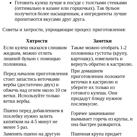
Готовить кулеш лучше в посуде с толстыми стенками
(оптимально в казане или горшочках). Так бульон
получится более насыщенным, а ингредиенты лучше
пропитаются вкусами друг друга.
Советы и хитрости, упрощающие процесс приготовления:
Хитрости
Заметки
Если кулеш оказался слишком
Также можно отобрать 1-2
жидким, можно отлить
половника густоты (крупу,
лишний бульон с помощью
картошку), измельчить и
половника.
вернуть обратно в кастрюлю.
При домашнем
Перед началом приготовления
приготовлении положите
стоит запастись веточками
веточки в кастрюлю и
вербы (достаточно двух) и
уберите их только из
обжечь над огнем около 10 см
готового кулеша. Они
ветки. Используйте только
придадут блюду нужное
ветки вербы.
послевкусие.
Пшено перед добавлением в
Горячее замачивание
похлебку нужно залить
вымывает горечь из крупы, и
кипятком на 4-5 минут не
она быстрее разварится.
менее 5 раз.
Заменять пшено на другую
Пшенная крупа придает