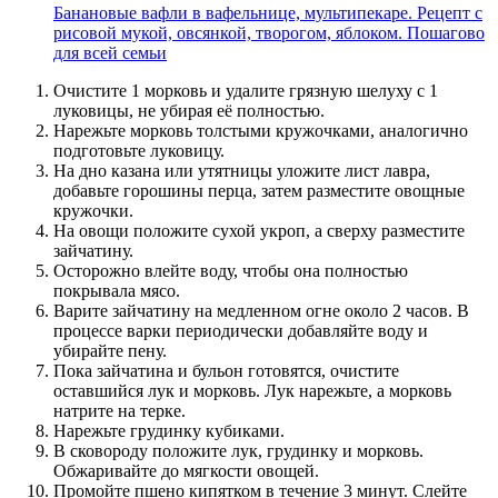
Банановые вафли в вафельнице, мультипекаре. Рецепт с
рисовой мукой, овсянкой, творогом, яблоком. Пошагово
для всей семьи
Очистите 1 морковь и удалите грязную шелуху с 1
луковицы, не убирая её полностью.
Нарежьте морковь толстыми кружочками, аналогично
подготовьте луковицу.
На дно казана или утятницы уложите лист лавра,
добавьте горошины перца, затем разместите овощные
кружочки.
На овощи положите сухой укроп, а сверху разместите
зайчатину.
Осторожно влейте воду, чтобы она полностью
покрывала мясо.
Варите зайчатину на медленном огне около 2 часов. В
процессе варки периодически добавляйте воду и
убирайте пену.
Пока зайчатина и бульон готовятся, очистите
оставшийся лук и морковь. Лук нарежьте, а морковь
натрите на терке.
Нарежьте грудинку кубиками.
В сковороду положите лук, грудинку и морковь.
Обжаривайте до мягкости овощей.
Промойте пшено кипятком в течение 3 минут. Слейте