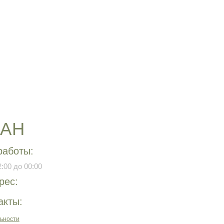
РАН
работы:
:00 до 00:00
рес:
акты:
ьности