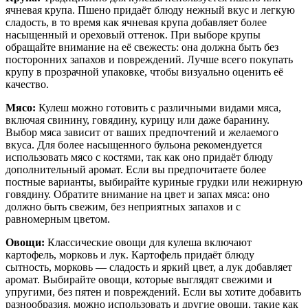
ячневая крупа. Пшено придаёт блюду нежный вкус и легкую
сладость, в то время как ячневая крупа добавляет более
насыщенный и ореховый оттенок. При выборе крупы
обращайте внимание на её свежесть: она должна быть без
посторонних запахов и повреждений. Лучше всего покупать
крупу в прозрачной упаковке, чтобы визуально оценить её
качество.
Мясо:
Кулеш можно готовить с различными видами мяса,
включая свинину, говядину, курицу или даже баранину.
Выбор мяса зависит от ваших предпочтений и желаемого
вкуса. Для более насыщенного бульона рекомендуется
использовать мясо с костями, так как оно придаёт блюду
дополнительный аромат. Если вы предпочитаете более
постные варианты, выбирайте куриные грудки или нежирную
говядину. Обратите внимание на цвет и запах мяса: оно
должно быть свежим, без неприятных запахов и с
равномерным цветом.
Овощи:
Классические овощи для кулеша включают
картофель, морковь и лук. Картофель придаёт блюду
сытность, морковь — сладость и яркий цвет, а лук добавляет
аромат. Выбирайте овощи, которые выглядят свежими и
упругими, без пятен и повреждений. Если вы хотите добавить
разнообразия, можно использовать и другие овощи, такие как