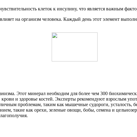
увствительность клеток к инсулину, что является важным факто
влияет на организм человека. Каждый день этот элемент выполн
анизма. Этот минерал необходим для более чем 300 биохимиче
 крови и здоровье костей. Эксперты рекомендуют взрослым употр
азличным проблемам, таким как мышечные судороги, усталость, 
нием, такие как орехи, зеленые овощи, бобы, семена и цельноз
благополучия.