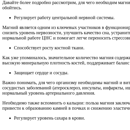
Давайте более подробно рассмотрим, для чего необходим магн
обойтись.
Регулирует работу центральной нервной системы.
Магний является одним из ключевых участников в функциониро
снизить уровень нервозности, улучшить качество сна, устрани
нормальной работе ЦНС и помогает легче переносить стрессов
Способствует росту костной ткани.
Как уже упоминалось, значительное количество магния содержит
высокую минеральную плотность костей, поддерживает баланс к
Защищает сердце и сосуды.
Важно понимать, для чего организму необходимы магний и ви
сосудистых заболеваний (атеросклероз, инсульты, инфаркты, 
нормальный уровень артериального давления.
Необходимо также вспомнить о кальции: польза магния заключа
привести к образованию камней в почках и снижению эластичн
Регулирует уровень сахара в крови.