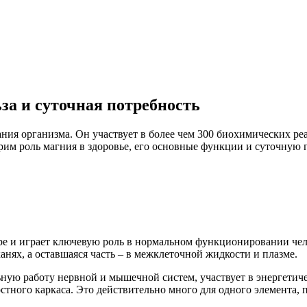
за и суточная потребность
 организма. Он участвует в более чем 300 биохимических реак
рим роль магния в здоровье, его основные функции и суточную п
ре и играет ключевую роль в нормальном функционировании чело
анях, а оставшаяся часть – в межклеточной жидкости и плазме.
ную работу нервной и мышечной систем, участвует в энергетиче
тного каркаса. Это действительно много для одного элемента, п