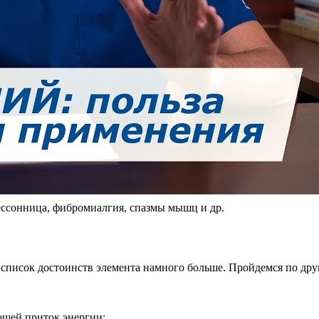
ессонница, фибромиалгия, спазмы мышц и др.
 список достоинств элемента намного больше. Пройдемся по дру
щей приток энергии;