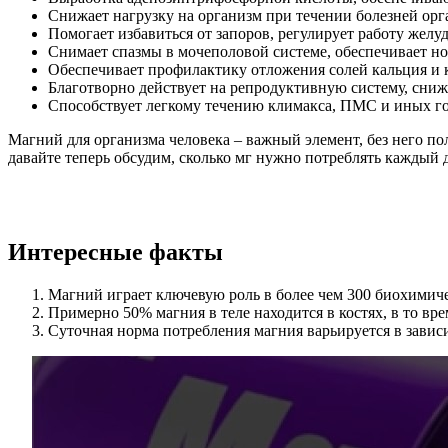
Снижает нагрузку на организм при течении болезней орг
Помогает избавиться от запоров, регулирует работу желуд
Снимает спазмы в мочеполовой системе, обеспечивает н
Обеспечивает профилактику отложения солей кальция и 
Благотворно действует на репродуктивную систему, сни
Способствует легкому течению климакса, ПМС и иных г
Магний для организма человека – важный элемент, без него п
давайте теперь обсудим, сколько мг нужно потреблять каждый 
Интересные факты
Магний играет ключевую роль в более чем 300 биохимиче
Примерно 50% магния в теле находится в костях, в то вр
Суточная норма потребления магния варьируется в зависим