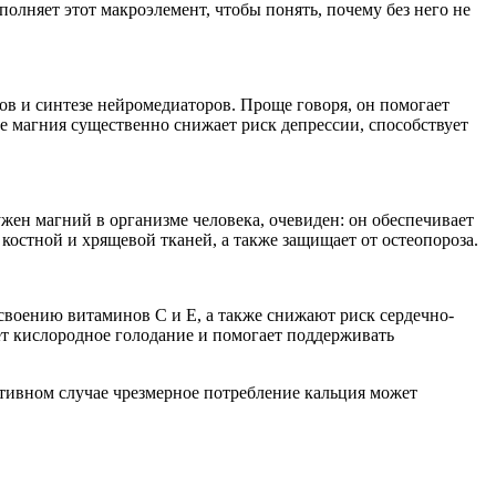
лняет этот макроэлемент, чтобы понять, почему без него не
в и синтезе нейромедиаторов. Проще говоря, он помогает
ие магния существенно снижает риск депрессии, способствует
ужен магний в организме человека, очевиден: он обеспечивает
костной и хрящевой тканей, а также защищает от остеопороза.
своению витаминов C и E, а также снижают риск сердечно-
ет кислородное голодание и помогает поддерживать
отивном случае чрезмерное потребление кальция может