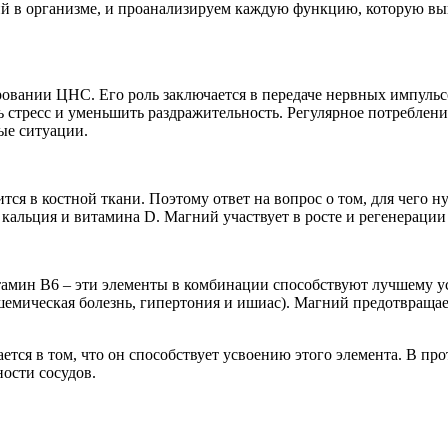
ий в организме, и проанализируем каждую функцию, которую выпо
вании ЦНС. Его роль заключается в передаче нервных импульсо
ть стресс и уменьшить раздражительность. Регулярное потреблен
ые ситуации.
ся в костной ткани. Поэтому ответ на вопрос о том, для чего н
альция и витамина D. Магний участвует в росте и регенерации 
тамин B6 – эти элементы в комбинации способствуют лучшему у
ишемическая болезнь, гипертония и ишиас). Магний предотвраща
ется в том, что он способствует усвоению этого элемента. В пр
ости сосудов.