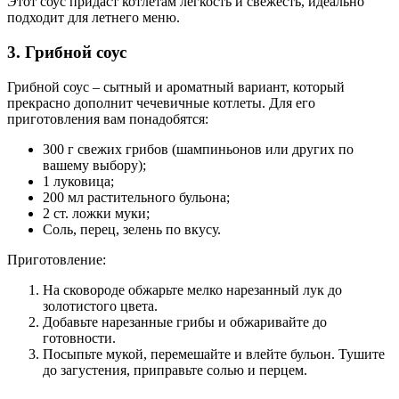
Этот соус придаст котлетам легкость и свежесть, идеально
подходит для летнего меню.
3. Грибной соус
Грибной соус – сытный и ароматный вариант, который
прекрасно дополнит чечевичные котлеты. Для его
приготовления вам понадобятся:
300 г свежих грибов (шампиньонов или других по
вашему выбору);
1 луковица;
200 мл растительного бульона;
2 ст. ложки муки;
Соль, перец, зелень по вкусу.
Приготовление:
На сковороде обжарьте мелко нарезанный лук до
золотистого цвета.
Добавьте нарезанные грибы и обжаривайте до
готовности.
Посыпьте мукой, перемешайте и влейте бульон. Тушите
до загустения, приправьте солью и перцем.