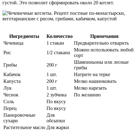
густой. Это позволит сформировать около 20 котлет.
Ингредиенты
Количество
Примечания
Чечевица
1 стакан
Предварительно отварить
Можно использовать любой
Рис
1/2 стакана
сорт
Шампиньоны или лесные
Грибы
200 г
грибы
Кабачок
1 шт.
Натрите на терке
Капуста
200 г
Мелко нашинковать
Лук
1 шт.
Мелко нарезать
Чеснок
2 зубчика
По желанию
Соль
По вкусу
Перец
По вкусу
Панировочные
Для
сухари
обсыпки
Растительное масло
Для жарки