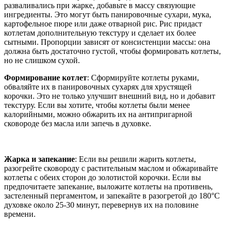
разваливались при жарке, добавьте в массу связующие
ингредиенты. Это могут быть панировочные сухари, мука,
картофельное пюре или даже отварной рис. Рис придаст
котлетам дополнительную текстуру и сделает их более
сытными. Пропорции зависят от консистенции массы: она
должна быть достаточно густой, чтобы формировать котлеты,
но не слишком сухой.
Формирование котлет
: Сформируйте котлеты руками,
обваляйте их в панировочных сухарях для хрустящей
корочки. Это не только улучшит внешний вид, но и добавит
текстуру. Если вы хотите, чтобы котлеты были менее
калорийными, можно обжарить их на антипригарной
сковороде без масла или запечь в духовке.
Жарка и запекание
: Если вы решили жарить котлеты,
разогрейте сковороду с растительным маслом и обжаривайте
котлеты с обеих сторон до золотистой корочки. Если вы
предпочитаете запекание, выложите котлеты на противень,
застеленный пергаментом, и запекайте в разогретой до 180°C
духовке около 25-30 минут, перевернув их на половине
времени.