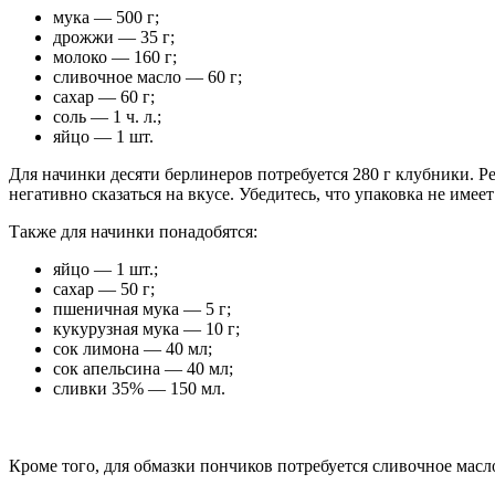
мука — 500 г;
дрожжи — 35 г;
молоко — 160 г;
сливочное масло — 60 г;
сахар — 60 г;
соль — 1 ч. л.;
яйцо — 1 шт.
Для начинки десяти берлинеров потребуется 280 г клубники. Р
негативно сказаться на вкусе. Убедитесь, что упаковка не имее
Также для начинки понадобятся:
яйцо — 1 шт.;
сахар — 50 г;
пшеничная мука — 5 г;
кукурузная мука — 10 г;
сок лимона — 40 мл;
сок апельсина — 40 мл;
сливки 35% — 150 мл.
Кроме того, для обмазки пончиков потребуется сливочное масло