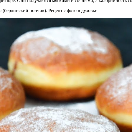
итюре. Они получаются мягкими и сочными, а калорийность сост