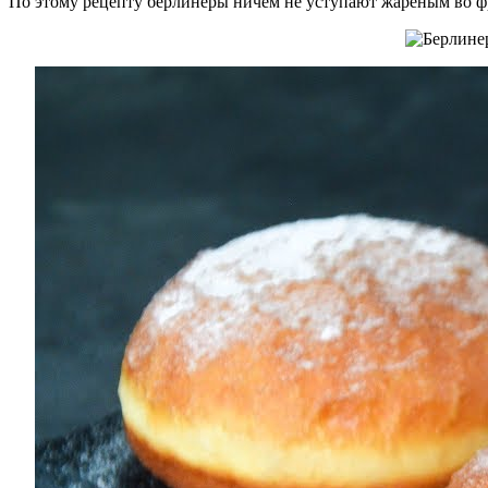
По этому рецепту берлинеры ничем не уступают жареным во фр