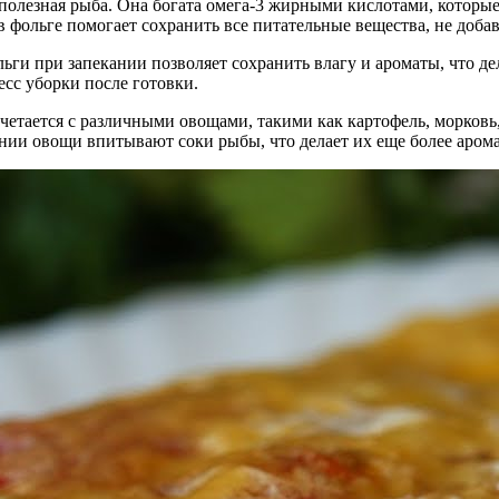
и полезная рыба. Она богата омега-3 жирными кислотами, которы
в фольге помогает сохранить все питательные вещества, не доба
льги при запекании позволяет сохранить влагу и ароматы, что д
сс уборки после готовки.
четается с различными овощами, такими как картофель, морковь,
нии овощи впитывают соки рыбы, что делает их еще более аро