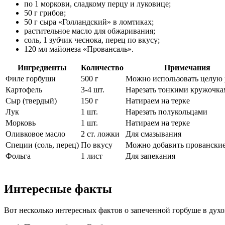
по 1 моркови, сладкому перцу и луковице;
50 г грибов;
50 г сыра «Голландский» в ломтиках;
растительное масло для обжаривания;
соль, 1 зубчик чеснока, перец по вкусу;
120 мл майонеза «Провансаль».
Ингредиенты
Количество
Примечания
Филе горбуши
500 г
Можно использовать целую
Картофель
3-4 шт.
Нарезать тонкими кружочк
Сыр (твердый)
150 г
Натираем на терке
Лук
1 шт.
Нарезать полукольцами
Морковь
1 шт.
Натираем на терке
Оливковое масло
2 ст. ложки
Для смазывания
Специи (соль, перец)
По вкусу
Можно добавить прованские
Фольга
1 лист
Для запекания
Интересные факты
Вот несколько интересных фактов о запеченной горбуше в духо