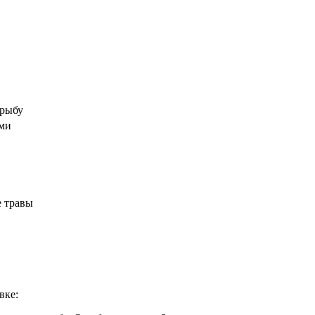
 рыбу
ами
 травы
вке: