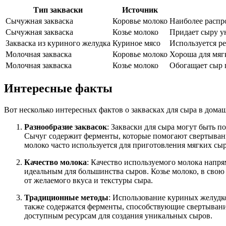
Тип закваски
Источник
Сычужная закваска
Коровье молоко
Наиболее распр
Сычужная закваска
Козье молоко
Придает сыру у
Закваска из куриного желудка
Куриное мясо
Используется ре
Молочная закваска
Коровье молоко
Хороша для мяг
Молочная закваска
Козье молоко
Обогащает сыр 
Интересные факты
Вот несколько интересных фактов о заквасках для сыра в дома
Разнообразие заквасок
: Закваски для сыра могут быть п
Сычуг содержит ферменты, которые помогают свертывани
молоко часто используется для приготовления мягких сыр
Качество молока
: Качество используемого молока напря
идеальным для большинства сыров. Козье молоко, в свою 
от желаемого вкуса и текстуры сыра.
Традиционные методы
: Использование куриных желудко
также содержатся ферменты, способствующие свертыванию
доступным ресурсам для создания уникальных сыров.