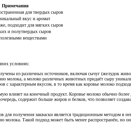
Примечания
остраненная для твердых сыров
никальный вкус и аромат
же, подходит для мягких сыров
ких и полутвердых сыров
полезными веществами
шних условиях:
олучены из различных источников, включая сычуг (желудок живо
ю молока, а молоко различных животных придаёт сыру уникальн
ов с характерным вкусом, в то время как коровье молоко подхо
мую влияет на конечный продукт. Коровье молоко обычно более 
очередь, содержит больше жиров и белков, что позволяет созда
в для получения закваски является традиционным методом в неко
 молока. Такой подход может быть менее распространён, но он