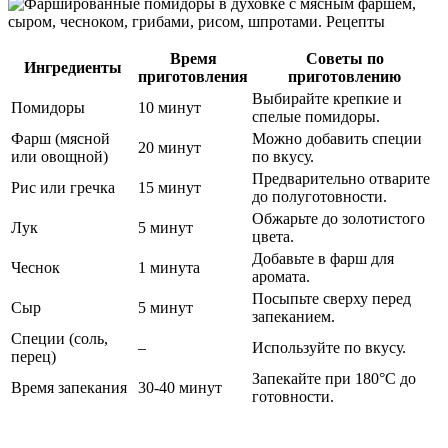
Время
Советы по
Ингредиенты
приготовления
приготовлению
Выбирайте крепкие и
Помидоры
10 минут
спелые помидоры.
Фарш (мясной
Можно добавить специи
20 минут
или овощной)
по вкусу.
Предварительно отварите
Рис или гречка
15 минут
до полуготовности.
Обжарьте до золотистого
Лук
5 минут
цвета.
Добавьте в фарш для
Чеснок
1 минута
аромата.
Посыпьте сверху перед
Сыр
5 минут
запеканием.
Специи (соль,
–
Используйте по вкусу.
перец)
Запекайте при 180°C до
Время запекания
30-40 минут
готовности.