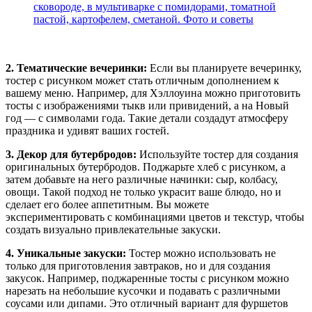
сковороде, в мультиварке с помидорами, томатной
пастой, картофелем, сметаной. Фото и советы
2. Тематические вечеринки:
Если вы планируете вечеринку,
тостер с рисунком может стать отличным дополнением к
вашему меню. Например, для Хэллоуина можно приготовить
тосты с изображениями тыкв или привидений, а на Новый
год — с символами года. Такие детали создадут атмосферу
праздника и удивят ваших гостей.
3. Декор для бутербродов:
Используйте тостер для создания
оригинальных бутербродов. Поджарьте хлеб с рисунком, а
затем добавьте на него различные начинки: сыр, колбасу,
овощи. Такой подход не только украсит ваше блюдо, но и
сделает его более аппетитным. Вы можете
экспериментировать с комбинациями цветов и текстур, чтобы
создать визуально привлекательные закуски.
4. Уникальные закуски:
Тостер можно использовать не
только для приготовления завтраков, но и для создания
закусок. Например, поджаренные тосты с рисунком можно
нарезать на небольшие кусочки и подавать с различными
соусами или дипами. Это отличный вариант для фуршетов