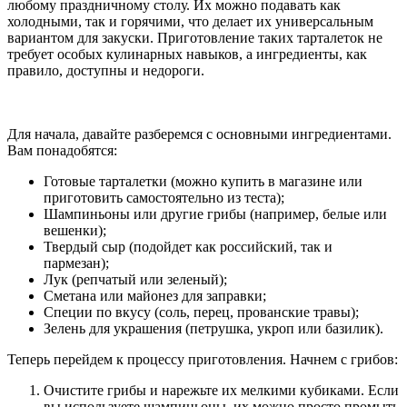
любому праздничному столу. Их можно подавать как
холодными, так и горячими, что делает их универсальным
вариантом для закуски. Приготовление таких тарталеток не
требует особых кулинарных навыков, а ингредиенты, как
правило, доступны и недороги.
Для начала, давайте разберемся с основными ингредиентами.
Вам понадобятся:
Готовые тарталетки (можно купить в магазине или
приготовить самостоятельно из теста);
Шампиньоны или другие грибы (например, белые или
вешенки);
Твердый сыр (подойдет как российский, так и
пармезан);
Лук (репчатый или зеленый);
Сметана или майонез для заправки;
Специи по вкусу (соль, перец, прованские травы);
Зелень для украшения (петрушка, укроп или базилик).
Теперь перейдем к процессу приготовления. Начнем с грибов:
Очистите грибы и нарежьте их мелкими кубиками. Если
вы используете шампиньоны, их можно просто промыть