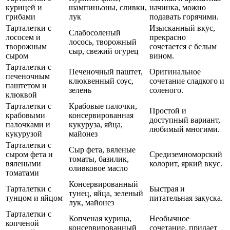
курицей и
шампиньоны, сливки,
начинка, можно
грибами
лук
подавать горячими.
Тарталетки с
Изысканный вкус,
Слабосоленый
лососем и
прекрасно
лосось, творожный
творожным
сочетается с белым
сыр, свежий огурец
сыром
вином.
Тарталетки с
Печеночный паштет,
Оригинальное
печеночным
клюквенный соус,
сочетание сладкого и
паштетом и
зелень
соленого.
клюквой
Тарталетки с
Крабовые палочки,
Простой и
крабовыми
консервированная
доступный вариант,
палочками и
кукуруза, яйца,
любимый многими.
кукурузой
майонез
Тарталетки с
Сыр фета, вяленые
сыром фета и
Средиземноморский
томаты, базилик,
вялеными
колорит, яркий вкус.
оливковое масло
томатами
Консервированный
Тарталетки с
Быстрая и
тунец, яйца, зеленый
тунцом и яйцом
питательная закуска.
лук, майонез
Тарталетки с
Копченая курица,
Необычное
копченой
консервированный
сочетание, придает