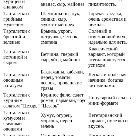
курицей и
ананас, сыр, майонез
пикантность.
ананасом
Тарталетки с
Шампиньоны, лук,
Горячая закуска,
грибным
сливки, сыр,
очень ароматная и
жульеном
мускатный орех
нежная.
Тарталетки с
Брынза, укроп,
Соленый и
брынзой и
петрушка, чеснок,
освежающий вкус,
зеленью
сметана
идеально для лета.
Классический
Тарталетки с
Ветчина, твердый
вариант, который
ветчиной и
сыр, яйца, майонез
всегда пользуется
сыром
успехом.
Баклажаны, кабачки,
Тарталетки с
Легкая и полезная
перец, томаты,
овощным
начинка, богатая
чеснок, прованские
рататуем
витаминами.
травы
Тарталетки с
Куриное филе, салат
Популярный салат в
куриным
ромэн, пармезан, соус
мини-формате.
салатом “Цезарь”
“Цезарь”
Тарталетки с
Хумус, огурец,
Вегетарианский
хумусом и
морковь, перец,
вариант, полезно и
свежими
зелень
вкусно.
овощами
Тарталетки с
Сливочный сыр,
Изысканное