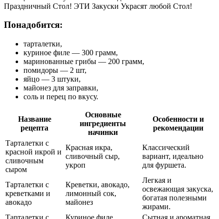
Праздничный Стол! ЭТИ Закуски Украсят любой Стол!
Понадобится:
тарталетки,
куриное филе — 300 грамм,
маринованные грибы — 200 грамм,
помидоры — 2 шт,
яйцо — 3 штуки,
майонез для заправки,
соль и перец по вкусу.
Основные
Название
Особенности и
ингредиенты
рецепта
рекомендации
начинки
Тарталетки с
Красная икра,
Классический
красной икрой и
сливочный сыр,
вариант, идеально
сливочным
укроп
для фуршета.
сыром
Легкая и
Тарталетки с
Креветки, авокадо,
освежающая закуска,
креветками и
лимонный сок,
богатая полезными
авокадо
майонез
жирами.
Тарталетки с
Куриное филе,
Сытная и ароматная