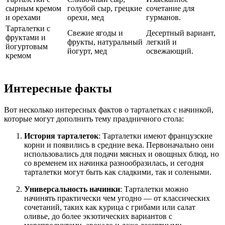
сырным кремом
голубой сыр, грецкие
сочетание для
и орехами
орехи, мед
гурманов.
Тарталетки с
Свежие ягоды и
Десертный вариант,
фруктами и
фрукты, натуральный
легкий и
йогуртовым
йогурт, мед
освежающий.
кремом
Интересные факты
Вот несколько интересных фактов о тарталетках с начинкой,
которые могут дополнить тему праздничного стола:
История тарталеток
: Тарталетки имеют французские
корни и появились в средние века. Первоначально они
использовались для подачи мясных и овощных блюд, но
со временем их начинка разнообразилась, и сегодня
тарталетки могут быть как сладкими, так и солеными.
Универсальность начинки
: Тарталетки можно
начинять практически чем угодно — от классических
сочетаний, таких как курица с грибами или салат
оливье, до более экзотических вариантов с