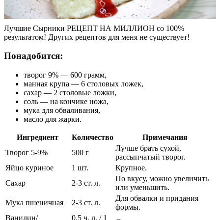
Лучшие Сырники РЕЦЕПТ НА МИЛЛИОН со 100%
результатом! Других рецептов для меня не существует!
Понадобится:
творог 9% — 600 грамм,
манная крупа — 6 столовых ложек,
сахар — 2 столовые ложки,
соль — на кончике ножа,
мука для обваливания,
масло для жарки.
Ингредиент
Количество
Примечания
Лучше брать сухой,
Творог 5-9%
500 г
рассыпчатый творог.
Яйцо куриное
1 шт.
Крупное.
По вкусу, можно увеличить
Сахар
2-3 ст. л.
или уменьшить.
Для обвалки и придания
Мука пшеничная
2-3 ст. л.
формы.
Ванилин/
0.5 ч. л. / 1