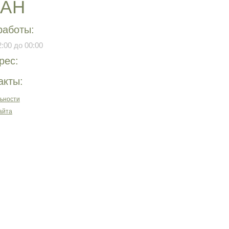
РАН
работы:
:00 до 00:00
рес:
акты:
ьности
айта