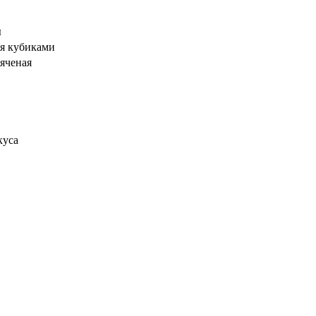
я
я кубиками
яченая
куса