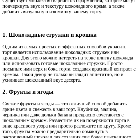
Существует множество вариантов оформления, которые могут
подчеркнуть вкус и текстуру шоколадного крема, а также
добавить визуальную изюминку вашему торту.
1. Шоколадные стружки и крошка
Одним из самых простых и эффектных способов украсить
торт является использование шоколадных стружек или
крошки. Для этого можно натереть на терке плитку шоколада
или использовать готовые шоколадные стружки. Просто
посыпьте ими верх и бока торта, создавая красивый контраст с
кремом. Такой декор не только выглядит аппетитно, но и
усиливает шоколадный вкус десерта.
2. Фрукты и ягоды
Свежие фрукты и ягоды — это отличный способ добавить
яркие цвета и свежесть в ваш торт. Клубника, малина,
черника или даже дольки банана прекрасно сочетаются с
шоколадным кремом. Разместите их на поверхности торта в
виде красивого узора или просто разложите по кругу. Кроме
того, фрукты можно предварительно обмакнуть в
растопленный шоколад для создания еще более изысканного