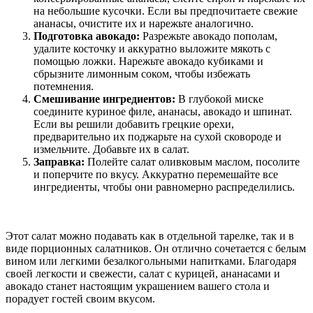
на небольшие кусочки. Если вы предпочитаете свежие
ананасы, очистите их и нарежьте аналогично.
Подготовка авокадо:
Разрежьте авокадо пополам,
удалите косточку и аккуратно выложите мякоть с
помощью ложки. Нарежьте авокадо кубиками и
сбрызните лимонным соком, чтобы избежать
потемнения.
Смешивание ингредиентов:
В глубокой миске
соедините куриное филе, ананасы, авокадо и шпинат.
Если вы решили добавить грецкие орехи,
предварительно их поджарьте на сухой сковороде и
измельчите. Добавьте их в салат.
Заправка:
Полейте салат оливковым маслом, посолите
и поперчите по вкусу. Аккуратно перемешайте все
ингредиенты, чтобы они равномерно распределились.
Этот салат можно подавать как в отдельной тарелке, так и в
виде порционных салатников. Он отлично сочетается с белым
вином или легкими безалкогольными напитками. Благодаря
своей легкости и свежести, салат с курицей, ананасами и
авокадо станет настоящим украшением вашего стола и
порадует гостей своим вкусом.