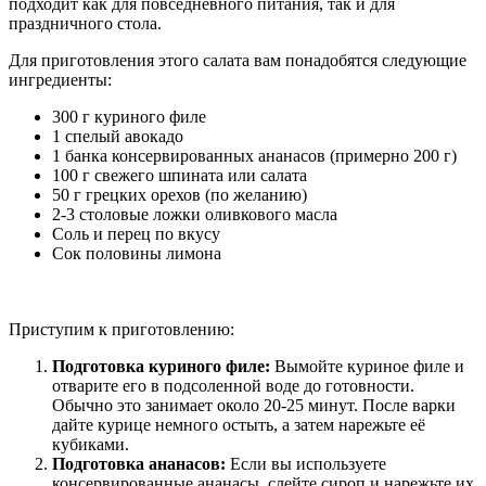
подходит как для повседневного питания, так и для
праздничного стола.
Для приготовления этого салата вам понадобятся следующие
ингредиенты:
300 г куриного филе
1 спелый авокадо
1 банка консервированных ананасов (примерно 200 г)
100 г свежего шпината или салата
50 г грецких орехов (по желанию)
2-3 столовые ложки оливкового масла
Соль и перец по вкусу
Сок половины лимона
Приступим к приготовлению:
Подготовка куриного филе:
Вымойте куриное филе и
отварите его в подсоленной воде до готовности.
Обычно это занимает около 20-25 минут. После варки
дайте курице немного остыть, а затем нарежьте её
кубиками.
Подготовка ананасов:
Если вы используете
консервированные ананасы, слейте сироп и нарежьте их