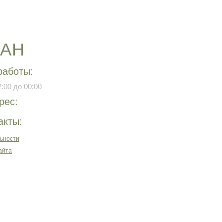
РАН
работы:
:00 до 00:00
рес:
акты:
ьности
айта