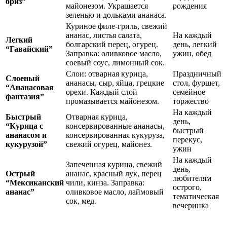
бриз”
майонезом. Украшается
рождения
зеленью и дольками ананаса.
Куриное филе-гриль, свежий
ананас, листья салата,
На каждый
Легкий
болгарский перец, огурец.
день, легкий
“Гавайский”
Заправка: оливковое масло,
ужин, обед
соевый соус, лимонный сок.
Слои: отварная курица,
Праздничный
Слоеный
ананасы, сыр, яйца, грецкие
стол, фуршет,
“Ананасовая
орехи. Каждый слой
семейное
фантазия”
промазывается майонезом.
торжество
На каждый
Быстрый
Отварная курица,
день,
“Курица с
консервированные ананасы,
быстрый
ананасом и
консервированная кукуруза,
перекус,
кукурузой”
свежий огурец, майонез.
ужин
На каждый
Запеченная курица, свежий
день,
Острый
ананас, красный лук, перец
любителям
“Мексиканский
чили, кинза. Заправка:
острого,
ананас”
оливковое масло, лаймовый
тематическая
сок, мед.
вечеринка