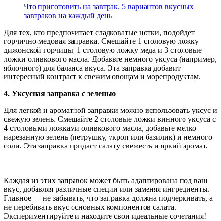
Что приготовить на завтрак. 5 вариантов вкусных
завтраков на каждый день
Для тех, кто предпочитает сладковатые нотки, подойдет
горчично-медовая заправка. Смешайте 1 столовую ложку
дижонской горчицы, 1 столовую ложку меда и 3 столовые
ложки оливкового масла. Добавьте немного уксуса (например,
яблочного) для баланса вкуса. Эта заправка добавит
интересный контраст к свежим овощам и морепродуктам.
4. Уксусная заправка с зеленью
Для легкой и ароматной заправки можно использовать уксус и
свежую зелень. Смешайте 2 столовые ложки винного уксуса с
4 столовыми ложками оливкового масла, добавьте мелко
нарезанную зелень (петрушку, укроп или базилик) и немного
соли. Эта заправка придаст салату свежесть и яркий аромат.
Каждая из этих заправок может быть адаптирована под ваш
вкус, добавляя различные специи или заменяя ингредиенты.
Главное — не забывать, что заправка должна подчеркивать, а
не перебивать вкус основных компонентов салата.
Экспериментируйте и находите свои идеальные сочетания!