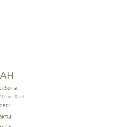
РАН
работы:
:00 до 00:00
рес:
акты:
ьности