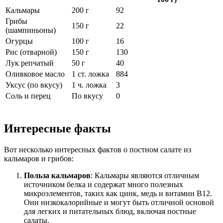
Кальмары
200 г
92
Грибы
150 г
22
(шампиньоны)
Огурцы
100 г
16
Рис (отварной)
150 г
130
Лук репчатый
50 г
40
Оливковое масло
1 ст. ложка
884
Уксус (по вкусу)
1 ч. ложка
3
Соль и перец
По вкусу
0
Интересные факты
Вот несколько интересных фактов о постном салате из
кальмаров и грибов:
Польза кальмаров
: Кальмары являются отличным
источником белка и содержат много полезных
микроэлементов, таких как цинк, медь и витамин B12.
Они низкокалорийные и могут быть отличной основой
для легких и питательных блюд, включая постные
салаты.