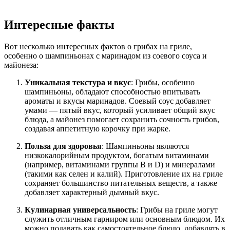
Интересные факты
Вот несколько интересных фактов о грибах на гриле,
особенно о шампиньонах с маринадом из соевого соуса и
майонеза:
Уникальная текстура и вкус
: Грибы, особенно
шампиньоны, обладают способностью впитывать
ароматы и вкусы маринадов. Соевый соус добавляет
умами — пятый вкус, который усиливает общий вкус
блюда, а майонез помогает сохранить сочность грибов,
создавая аппетитную корочку при жарке.
Польза для здоровья
: Шампиньоны являются
низкокалорийным продуктом, богатым витаминами
(например, витаминами группы B и D) и минералами
(такими как селен и калий). Приготовление их на гриле
сохраняет большинство питательных веществ, а также
добавляет характерный дымный вкус.
Кулинарная универсальность
: Грибы на гриле могут
служить отличным гарниром или основным блюдом. Их
можно подавать как самостоятельное блюдо, добавлять в