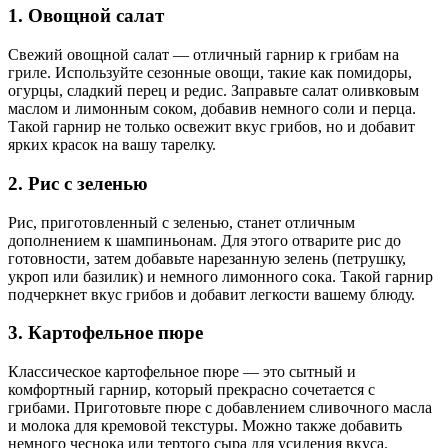
1. Овощной салат
Свежий овощной салат — отличный гарнир к грибам на
гриле. Используйте сезонные овощи, такие как помидоры,
огурцы, сладкий перец и редис. Заправьте салат оливковым
маслом и лимонным соком, добавив немного соли и перца.
Такой гарнир не только освежит вкус грибов, но и добавит
ярких красок на вашу тарелку.
2. Рис с зеленью
Рис, приготовленный с зеленью, станет отличным
дополнением к шампиньонам. Для этого отварите рис до
готовности, затем добавьте нарезанную зелень (петрушку,
укроп или базилик) и немного лимонного сока. Такой гарнир
подчеркнет вкус грибов и добавит легкости вашему блюду.
3. Картофельное пюре
Классическое картофельное пюре — это сытный и
комфортный гарнир, который прекрасно сочетается с
грибами. Приготовьте пюре с добавлением сливочного масла
и молока для кремовой текстуры. Можно также добавить
немного чеснока или тертого сыра для усиления вкуса.