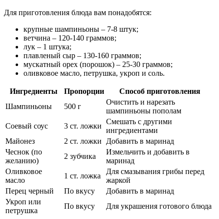
Для приготовления блюда вам понадобятся:
крупные шампиньоны – 7-8 штук;
ветчина – 120-140 граммов;
лук – 1 штука;
плавленый сыр – 130-160 граммов;
мускатный орех (порошок) – 25-30 граммов;
оливковое масло, петрушка, укроп и соль.
Ингредиенты
Пропорции
Способ приготовления
Очистить и нарезать
Шампиньоны
500 г
шампиньоны пополам
Смешать с другими
Соевый соус
3 ст. ложки
ингредиентами
Майонез
2 ст. ложки
Добавить в маринад
Чеснок (по
Измельчить и добавить в
2 зубчика
желанию)
маринад
Оливковое
Для смазывания грибы перед
1 ст. ложка
масло
жаркой
Перец черный
По вкусу
Добавить в маринад
Укроп или
По вкусу
Для украшения готового блюда
петрушка