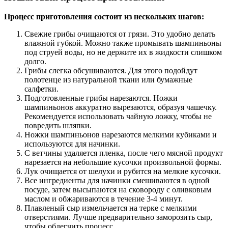
Процесс приготовления состоит из нескольких шагов:
Свежие грибы очищаются от грязи. Это удобно делать
влажной губкой. Можно также промывать шампиньоны
под струей воды, но не держите их в жидкости слишком
долго.
Грибы слегка обсушиваются. Для этого подойдут
полотенце из натуральной ткани или бумажные
салфетки.
Подготовленные грибы нарезаются. Ножки
шампиньонов аккуратно вырезаются, образуя чашечку.
Рекомендуется использовать чайную ложку, чтобы не
повредить шляпки.
Ножки шампиньонов нарезаются мелкими кубиками и
используются для начинки.
С ветчины удаляется пленка, после чего мясной продукт
нарезается на небольшие кусочки произвольной формы.
Лук очищается от шелухи и рубится на мелкие кусочки.
Все ингредиенты для начинки смешиваются в одной
посуде, затем высыпаются на сковороду с оливковым
маслом и обжариваются в течение 3-4 минут.
Плавленый сыр измельчается на терке с мелкими
отверстиями. Лучше предварительно заморозить сыр,
чтобы облегчить процесс.