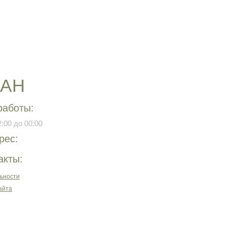
РАН
работы:
:00 до 00:00
рес:
акты:
ьности
айта