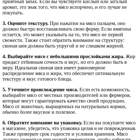
приятный запах. Если вы чувствуете кислый или затхлый
аромат, это знак того, что мясо испорчено, и его лучше не
покупать.
3. Оцените текстуру.
При нажатии на мясо пальцем, оно
должно быстро восстанавливать свою форму. Если вмятина
остается, это может указывать на то, что мясо не первой
свежести. Также стоит обратить внимание на структуру:
свиная шея должна быть упругой и не слишком жирной.
4. Выбирайте мясо с небольшими прослойками жира.
Жир
придаст отбивным сочность и вкус, но его должно быть в
меру. Идеальная свиная шея имеет равномерное
распределение мяса и жира, что обеспечит оптимальную
текстуру и вкус готового блюда.
5. Уточните происхождение мяса.
Если есть возможность,
выбирайте мясо от местных производителей или фермеров,
которые могут гарантировать качество своей продукции.
Мясо от животных, выращенных на натуральных кормах,
обычно более вкусное и полезное.
6. Обратите внимание на упаковку.
Если вы покупаете мясо
в магазине, убедитесь, что упаковка целая и не поврежденная.
Также проверьте срок годности и условия хранения. Мясо
должно храниться при низкой температуре, чтобы избежать