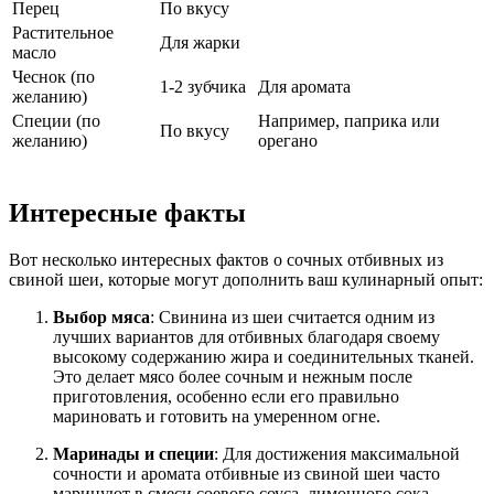
Перец
По вкусу
Растительное
Для жарки
масло
Чеснок (по
1-2 зубчика
Для аромата
желанию)
Специи (по
Например, паприка или
По вкусу
желанию)
орегано
Интересные факты
Вот несколько интересных фактов о сочных отбивных из
свиной шеи, которые могут дополнить ваш кулинарный опыт:
Выбор мяса
: Свинина из шеи считается одним из
лучших вариантов для отбивных благодаря своему
высокому содержанию жира и соединительных тканей.
Это делает мясо более сочным и нежным после
приготовления, особенно если его правильно
мариновать и готовить на умеренном огне.
Маринады и специи
: Для достижения максимальной
сочности и аромата отбивные из свиной шеи часто
маринуют в смеси соевого соуса, лимонного сока,