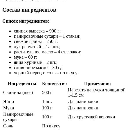
Состав ингредиентов
Список ингредиентов:
свиная вырезка – 900 г;
панировочные сухари – 1 стакан;
свежие грибы – 250 г;
лук репчатый – 1/2 шт.;
растительное масло – 4 ст. ложки;
мука – 60 г;
яйца куриные – 2 шт.;
сливочное масло – 30 г;
черный перец и соль – по вкусу.
Ингредиенты
Количество
Примечания
Нарезать на куски толщиной
Свинина (шея)
500 г
1-1.5 см
Яйцо
1 шт.
Для панировки
Мука
100 г
Для панировки
Панировочные
100 г
Для хрустящей корочки
сухари
Соль
По вкусу