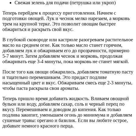
Свежая зелень для подачи (петрушка или укроп)
Теперь перейдем к процессу приготовления. Начнем с
подготовки овощей. Лук и чеснок мелко нарезаем, а морковь
трем на крупной терке. Это позволит овощам быстрее
обжариться и раскрыть свой вкус.
В глубокой сковороде или кастрюле разогреваем растительное
масло на среднем огне. Как только масло станет горячим,
добавляем лук и обжариваем его до прозрачности, примерно
5-7 минут. Затем добавляем чеснок и морковь, продолжая
обжаривать еще 3-4 минуты, пока морковь не станет мягкой.
После того как овощи обжарились, добавляем томатную пасту
и тщательно перемешиваем. Это придаст подливе
насыщенный цвет и вкус. Обжариваем смесь еще 2-3 минуты,
чтобы паста раскрыла свои ароматы.
Теперь пришло время добавить жидкость. Вливаем овощной
бульон или воду, добавляем сахар, соль и черный перец по
вкусу. Перемешиваем и доводим до кипения. Как только
подлива закипит, уменьшаем огонь до минимума и добавляем
сушеные травы: орегано и базилик. Если вы любите острое,
добавьте немного красного перца.