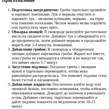
Приготовление
Подготовка ингредиентов:
Грибы тщательно промойте
и нарежьте ломтиками. Лук и морковь очистите и
нарежьте: лук – мелкими кубиками, морковь – на терке
или тонкими полосками. Чеснок можно мелко порубить
или пропустить через пресс.
Обжарка овощей:
В сковороде разогрейте растительное
масло на среднем огне. Добавьте лук и обжаривайте его
до прозрачности, затем добавьте морковь и продолжайте
жарить еще 3-4 минуты, помешивая.
Добавление грибов:
В сковороду к обжаренным
овощам добавьте нарезанные грибы. Жарьте все вместе,
пока грибы не уменьшатся в объеме и не выпустят сок,
это займет около 5-7 минут.
Загустение подливы:
Посыпьте грибы с овощами
мукой и тщательно перемешайте, чтобы мука
равномерно распределилась. Это поможет подливе стать
более густой и насыщенной.
Добавление жидкости:
Постепенно влейте воду или
овощной бульон, постоянно помешивая, чтобы избежать
образования комков. Доведите до кипения и уменьшите
огонь. Добавьте сметану, тщательно перемешайте и
дайте подливе покипеть на медленном огне 10-15
минут.