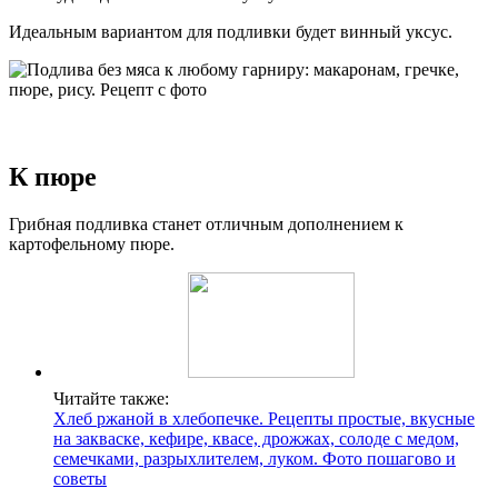
Идеальным вариантом для подливки будет винный уксус.
К пюре
Грибная подливка станет отличным дополнением к
картофельному пюре.
Читайте также:
Хлеб ржаной в хлебопечке. Рецепты простые, вкусные
на закваске, кефире, квасе, дрожжах, солоде с медом,
семечками, разрыхлителем, луком. Фото пошагово и
советы