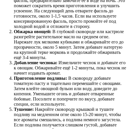
фасоль, предварительно замочите её в воде на ночь. Это
поможет сократить время приготовления и улучшить
усвоение. На следующий день отварите фасоль до
готовности, около 1-1,5 часов. Если вы используете
консервированную фасоль, просто промойте её под
холодной водой и отложите в сторону.
Обжарка овощей:
В глубокой сковороде или кастрюле
разогрейте растительное масло на среднем огне.
Нарежьте лук мелкими кубиками и обжаривайте его до
прозрачности, около 5 минут. Затем добавьте натертую
на крупной терке морковь и продолжайте обжаривать
ещё 3-4 минуты.
Добавление чеснока:
Измельчите чеснок и добавьте его
к овощам. Обжаривайте ещё 1-2 минуты, пока чеснок не
начнет издавать аромат.
Приготовление подливы:
В сковороду добавьте
томатную пасту и тщательно перемешайте с овощами.
Затем влейте овощной бульон или воду, доведите до
кипения. Уменьшите огонь и добавьте отваренные
бобовые. Посолите и поперчите по вкусу, добавьте
специи, если используете.
Тушение:
Накройте сковороду крышкой и тушите
подливу на медленном огне около 15-20 минут, чтобы
все ароматы смешались, а подлива немного загустела.
Если подлива получается слишком густой, добавьте