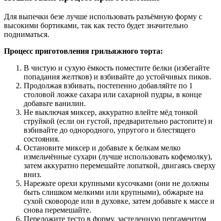
Для выпечки безе лучше использовать разъёмную форму с
высокими бортиками, так как тесто будет значительно
подниматься.
Процесс приготовления грильяжного торта:
В чистую и сухую ёмкость поместите белки (избегайте
попадания желтков) и взбивайте до устойчивых пиков.
Продолжая взбивать, постепенно добавляйте по 1
столовой ложке сахара или сахарной пудры, в конце
добавьте ванилин.
Не выключая миксер, аккуратно влейте мёд тонкой
струйкой (если он густой, предварительно растопите) и
взбивайте до однородного, упругого и блестящего
состояния.
Остановите миксер и добавьте к белкам мелко
измельчённые сухари (лучше использовать кофемолку),
затем аккуратно перемешайте лопаткой, двигаясь сверху
вниз.
Нарежьте орехи крупными кусочками (они не должны
быть слишком мелкими или крупными), обжарьте на
сухой сковороде или в духовке, затем добавьте к массе и
снова перемешайте.
Переложите тесто в форму, застеленную пергаментом