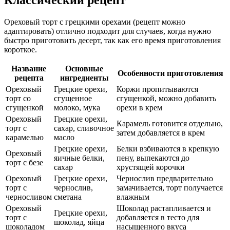
Ореховый торт с грецкими орехами (рецепт можно
адаптировать) отлично подходит для случаев, когда нужно
быстро приготовить десерт, так как его время приготовления
короткое.
Название
Основные
Особенности приготовления
рецепта
ингредиенты
Ореховый
Грецкие орехи,
Коржи пропитываются
торт со
сгущенное
сгущенкой, можно добавить
сгущенкой
молоко, мука
орехи в крем
Ореховый
Грецкие орехи,
Карамель готовится отдельно,
торт с
сахар, сливочное
затем добавляется в крем
карамелью
масло
Грецкие орехи,
Белки взбиваются в крепкую
Ореховый
яичные белки,
пену, выпекаются до
торт с безе
сахар
хрустящей корочки
Ореховый
Грецкие орехи,
Чернослив предварительно
торт с
чернослив,
замачивается, торт получается
черносливом
сметана
влажным
Ореховый
Шоколад растапливается и
Грецкие орехи,
торт с
добавляется в тесто для
шоколад, яйца
шоколадом
насыщенного вкуса