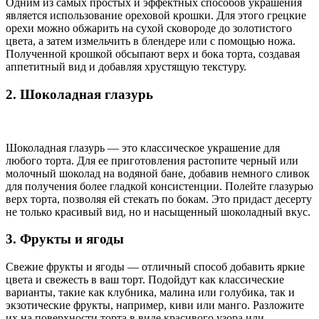
Одним из самых простых и эффектных способов украшения
является использование ореховой крошки. Для этого грецкие
орехи можно обжарить на сухой сковороде до золотистого
цвета, а затем измельчить в блендере или с помощью ножа.
Полученной крошкой обсыпают верх и бока торта, создавая
аппетитный вид и добавляя хрустящую текстуру.
2. Шоколадная глазурь
Шоколадная глазурь — это классическое украшение для
любого торта. Для ее приготовления растопите черный или
молочный шоколад на водяной бане, добавив немного сливок
для получения более гладкой консистенции. Полейте глазурью
верх торта, позволяя ей стекать по бокам. Это придаст десерту
не только красивый вид, но и насыщенный шоколадный вкус.
3. Фрукты и ягоды
Свежие фрукты и ягоды — отличный способ добавить яркие
цвета и свежесть в ваш торт. Подойдут как классические
варианты, такие как клубника, малина или голубика, так и
экзотические фрукты, например, киви или манго. Разложите
их на поверхности торта в виде красивого узора или