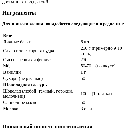
доступных продуктов!!!
Ингредиенты
Для приготовления понадобятся следующие ингредиенты:
Безе
Яичные белки
6 шт.
250 г (примерно 9-10
Сахар или сахарная пудра
ст. л.)
Смесь грецких и фундука
250 г
Мёд
50-70 г (по вкусу)
Ванилин
1 г
Сухари (не ржаные)
50 г
Шоколадная глазурь
Шоколад (любой: тёмный, горький,
100 г (1 плитка)
молочный)
Сливочное масло
50 г
Молоко
3 ст. л.
Пошаговый процесс приготовления