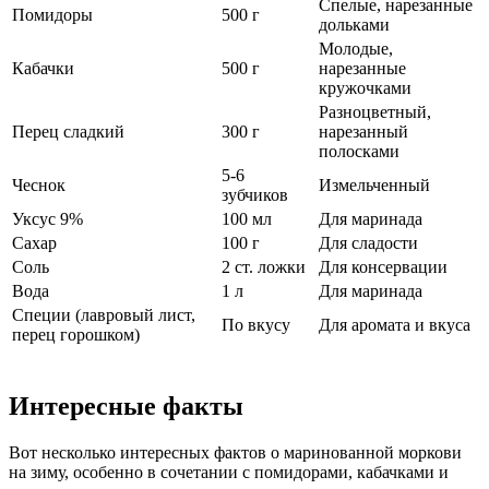
Спелые, нарезанные
Помидоры
500 г
дольками
Молодые,
Кабачки
500 г
нарезанные
кружочками
Разноцветный,
Перец сладкий
300 г
нарезанный
полосками
5-6
Чеснок
Измельченный
зубчиков
Уксус 9%
100 мл
Для маринада
Сахар
100 г
Для сладости
Соль
2 ст. ложки
Для консервации
Вода
1 л
Для маринада
Специи (лавровый лист,
По вкусу
Для аромата и вкуса
перец горошком)
Интересные факты
Вот несколько интересных фактов о маринованной моркови
на зиму, особенно в сочетании с помидорами, кабачками и