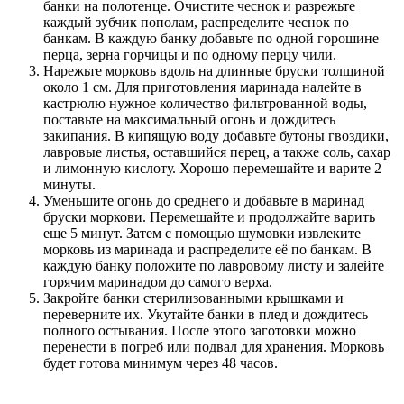
банки на полотенце. Очистите чеснок и разрежьте
каждый зубчик пополам, распределите чеснок по
банкам. В каждую банку добавьте по одной горошине
перца, зерна горчицы и по одному перцу чили.
Нарежьте морковь вдоль на длинные бруски толщиной
около 1 см. Для приготовления маринада налейте в
кастрюлю нужное количество фильтрованной воды,
поставьте на максимальный огонь и дождитесь
закипания. В кипящую воду добавьте бутоны гвоздики,
лавровые листья, оставшийся перец, а также соль, сахар
и лимонную кислоту. Хорошо перемешайте и варите 2
минуты.
Уменьшите огонь до среднего и добавьте в маринад
бруски моркови. Перемешайте и продолжайте варить
еще 5 минут. Затем с помощью шумовки извлеките
морковь из маринада и распределите её по банкам. В
каждую банку положите по лавровому листу и залейте
горячим маринадом до самого верха.
Закройте банки стерилизованными крышками и
переверните их. Укутайте банки в плед и дождитесь
полного остывания. После этого заготовки можно
перенести в погреб или подвал для хранения. Морковь
будет готова минимум через 48 часов.