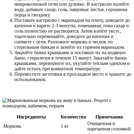
микроволновой печи или духовке. В кастрюлю налейте
воду, добавьте сахар, соль, лавровые листья, горошины
перца и гвоздику.
Поставьте кастрюлю с маринадом на плиту, доведите до
кипения и варите 2-3 минуты, помешивая, пока сахар и
соль полностью не растворятся. Затем влейте уксус,
тщательно перемешайте, доведите до кипения и
снимите с огня. Разложите морковь и чеснок по
стерильным банкам и залейте их горячим маринадом.
Закройте банки крышками и поставьте их на водяную
баню, стерилизуя в течение 15 минут. Закатайте банки
крышками, переверните их, укутайте теплым одеялом и
дайте остыть при комнатной температуре.
Переместите заготовки в прохладное место и храните до
использования.
Ингредиенты
Количество
Примечания
Очищенная и
Морковь
1 кг
нарезанная соломкой