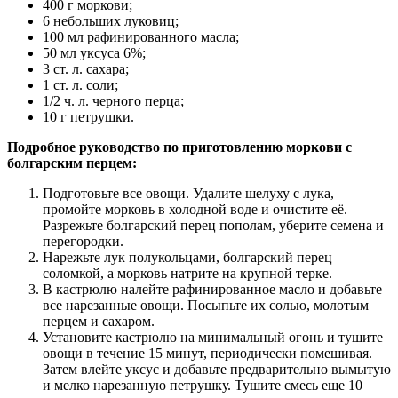
400 г моркови;
6 небольших луковиц;
100 мл рафинированного масла;
50 мл уксуса 6%;
3 ст. л. сахара;
1 ст. л. соли;
1/2 ч. л. черного перца;
10 г петрушки.
Подробное руководство по приготовлению моркови с
болгарским перцем:
Подготовьте все овощи. Удалите шелуху с лука,
промойте морковь в холодной воде и очистите её.
Разрежьте болгарский перец пополам, уберите семена и
перегородки.
Нарежьте лук полукольцами, болгарский перец —
соломкой, а морковь натрите на крупной терке.
В кастрюлю налейте рафинированное масло и добавьте
все нарезанные овощи. Посыпьте их солью, молотым
перцем и сахаром.
Установите кастрюлю на минимальный огонь и тушите
овощи в течение 15 минут, периодически помешивая.
Затем влейте уксус и добавьте предварительно вымытую
и мелко нарезанную петрушку. Тушите смесь еще 10