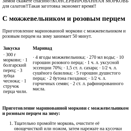
Зимой скажете спасибо!!КОНСЕРВИРОВАННАЯ МОРКОВЬ
для салатов!!Такая заготовка экономит время!!
С можжевельником и розовым перцем
Приготовление маринованной моркови с можжевельником и
розовым перцем на зиму занимает 50 минут.
Закуска
Маринад
· 300 г
· 4 ягоды можжевельника; · 270 мл воды; · 10
моркови; · 1
горошин розового перца; · 1 ч. л. уксусной
болгарский
эссенции 70%; · 1,5 ст. л. сахара; · 1/2 ч. л.
перец; · 3
сушёного базилика; · 5 горошин душистого
зубца
перца; · 2 бутона гвоздики; · 1/2 ч. л.
чеснока; · 1
горчичных семян; · 2 ст. л. рафинированного
стручок
масла.
перца чили.
Приготовление маринованной моркови с можжевельником
и розовым перцем на зиму:
Тщательно промойте морковь, очистите её
овощечисткой или ножом, затем нарежьте на кусочки