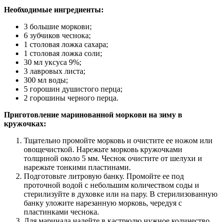
Необходимые ингредиенты:
3 большие моркови;
6 зубчиков чеснока;
1 столовая ложка сахара;
1 столовая ложка соли;
30 мл уксуса 9%;
3 лавровых листа;
300 мл воды;
5 горошин душистого перца;
2 горошины черного перца.
Приготовление маринованной моркови на зиму в
кружочках:
Тщательно промойте морковь и очистите ее ножом или
овощечисткой. Нарежьте морковь кружочками
толщиной около 5 мм. Чеснок очистите от шелухи и
нарежьте тонкими пластинами.
Подготовьте литровую банку. Промойте ее под
проточной водой с небольшим количеством соды и
стерилизуйте в духовке или на пару. В стерилизованную
банку уложите нарезанную морковь, чередуя с
пластинками чеснока.
Для маринада налейте в кастрюлю нужное количество