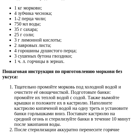
1 кг моркови;
4 зубчика чеснока;
1-2 перца чили;
750 мл воды;
35 г сахара;
25 г соли;
3 г лимонной кислоты;
2 лавровых листа;
4 горошины душистого перца;
3 сушеных бутона гвоздики;
1 ч. л. горчицы в зернах.
Пошаговая инструкция по приготовлению моркови без
уксуса:
Тщательно промойте морковь под холодной водой и
очистите её овощечисткой. Подготовьте банки:
промойте их теплой водой с содой. Также вымойте
крышки и положите их в кастрюлю. Наполните
кастрюлю кипяченой водой на одну треть и установите
банки горлышками вниз. Поставьте кастрюлю на
средний огонь и стерилизуйте банки в течение 10 минут
после закипания воды.
После стерилизации аккуратно перенесите горячие