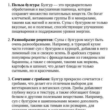
Польза булгура
: Булгур — это предварительно
обработанная и высушенная пшеница, которая
сохраняет множество питательных веществ. Он богат
клетчаткой, витаминами группы B и минералами,
такими как магний и железо. Супы с булгуром не только
вкусные, но и полезные, способствующие улучшению
пищеварения и поддержанию уровня энергии.
Разнообразие рецептов
: Супы с булгуром могут быть
очень разнообразными. Например, в турецкой кухне
часто готовят суп с булгуром и курицей, добавляя в него
лимонный сок и свежую зелень. В арабских странах
популярны рецепты с фрикадельками из говядины или
баранины, а также с овощами, такими как морковь,
картофель и шпинат, что делает блюда не только
сытными, но и красочными.
Сочетание с грибами
: Булгур прекрасно сочетается с
грибами, что делает его отличным выбором для
вегетарианских и веганских супов. Грибы добавляют
глубину вкуса и текстуру, а также обогащают блюдо
белком и другими полезными веществами. Например,
суп с булгуром и шампиньонами можно дополнить
специями, такими как тимьян или розмарин, для
создания ароматного и насыщенного блюда.