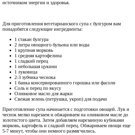
источником энергии и здоровья.
Для приготовления вегетарианского супа с булгуром вам
понадобятся следующие ингредиенты:
1 стакан булгура
2 литра овощного бульона или воды
1 крупная морковь
1 средняя картофелина
1 сладкий перец
1 небольшая цукини
1 луковица
2-3 зубчика чеснока
1 банка консервированного горошка или фасоли
Соль и перец по вкусу
Оливковое масло для жарки
Свежая зелень (петрушка, укроп) для подачи
Приготовление супа начинается с подготовки овощей. Лук и
чеснок мелко нарезаем и обжариваем на оливковом масле до
золотистого цвета. Затем добавляем нарезанную кубиками
морковь, картофель и сладкий перец. Обжариваем овощи еще
5-7 минут, чтобы они немного размягчились.