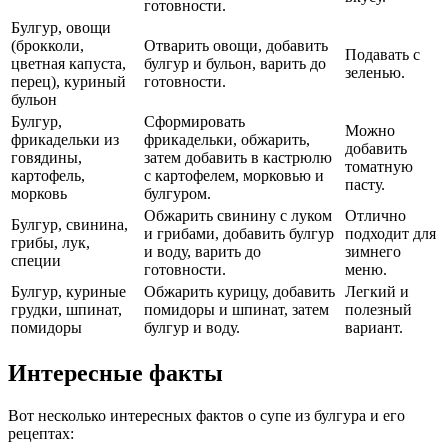
готовности.
Булгур, овощи
(брокколи,
Отварить овощи, добавить
Подавать с
цветная капуста,
булгур и бульон, варить до
зеленью.
перец), куриный
готовности.
бульон
Булгур,
Сформировать
Можно
фрикадельки из
фрикадельки, обжарить,
добавить
говядины,
затем добавить в кастрюлю
томатную
картофель,
с картофелем, морковью и
пасту.
морковь
булгуром.
Обжарить свинину с луком
Отлично
Булгур, свинина,
и грибами, добавить булгур
подходит для
грибы, лук,
и воду, варить до
зимнего
специи
готовности.
меню.
Булгур, куриные
Обжарить курицу, добавить
Легкий и
грудки, шпинат,
помидоры и шпинат, затем
полезный
помидоры
булгур и воду.
вариант.
Интересные факты
Вот несколько интересных фактов о супе из булгура и его
рецептах: