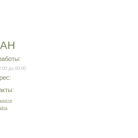
РАН
работы:
:00 до 00:00
рес:
акты:
ьности
айта