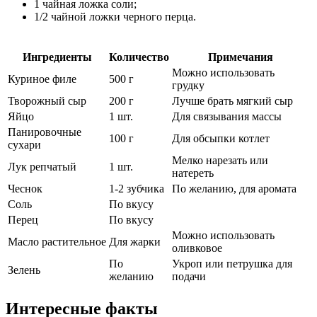
1 чайная ложка соли;
1/2 чайной ложки черного перца.
Ингредиенты
Количество
Примечания
Можно использовать
Куриное филе
500 г
грудку
Творожный сыр
200 г
Лучше брать мягкий сыр
Яйцо
1 шт.
Для связывания массы
Панировочные
100 г
Для обсыпки котлет
сухари
Мелко нарезать или
Лук репчатый
1 шт.
натереть
Чеснок
1-2 зубчика
По желанию, для аромата
Соль
По вкусу
Перец
По вкусу
Можно использовать
Масло растительное
Для жарки
оливковое
По
Укроп или петрушка для
Зелень
желанию
подачи
Интересные факты