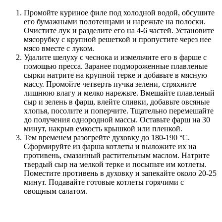
Промойте куриное филе под холодной водой, обсушите
его бумажными полотенцами и нарежьте на полоски.
Очистите лук и разделите его на 4-6 частей. Установите
мясорубку с крупной решеткой и пропустите через нее
мясо вместе с луком.
Удалите шелуху с чеснока и измельчите его в фарше с
помощью пресса. Заранее подмороженные плавленые
сырки натрите на крупной терке и добавьте в мясную
массу. Промойте четверть пучка зелени, стряхните
лишнюю влагу и мелко нарежьте. Вмешайте плавленый
сыр и зелень в фарш, влейте сливки, добавьте овсяные
хлопья, посолите и поперчите. Тщательно перемешайте
до получения однородной массы. Оставьте фарш на 30
минут, накрыв емкость крышкой или пленкой.
Тем временем разогрейте духовку до 180-190 °С.
Сформируйте из фарша котлеты и выложите их на
противень, смазанный растительным маслом. Натрите
твердый сыр на мелкой терке и посыпьте им котлеты.
Поместите противень в духовку и запекайте около 20-25
минут. Подавайте готовые котлеты горячими с
овощным салатом.