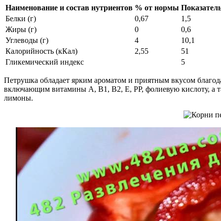
Наименование и состав нутриентов
% от нормы
Показател
Белки (г)
0,67
1,5
Жиры (г)
0
0,6
Углеводы (г)
4
10,1
Калорийность (кКал)
2,55
51
Гликемический индекс
5
Петрушка обладает ярким ароматом и приятным вкусом благода
включающим витамины A, B1, B2, E, PP, фолиевую кислоту, а 
лимоны.