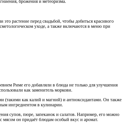
гниения, брожения и метеоризма.
и это растение перед свадьбой, чтобы добиться красивого
осметологическом уходе, а также включаются в меню при
Древнем Риме его добавляли в блюда не только для улучшения
спользовали как заменитель моркови.
и (такими как калий и магний) и антиоксидантами. Он также
зным ингредиентом в кулинарии.
ния супов, пюре, запеканок и салатов. Например, его можно
 с мясом он придаёт блюдам особый вкус и аромат.