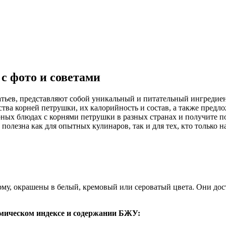
с фото и советами
атьев, представляют собой уникальный и питательный ингредиен
тва корней петрушки, их калорийность и состав, а также предл
ярных блюдах с корнями петрушки в разных странах и получите 
 полезна как для опытных кулинаров, так и для тех, кто только 
у, окрашены в белый, кремовый или сероватый цвета. Они дост
емическом индексе и содержании БЖУ: