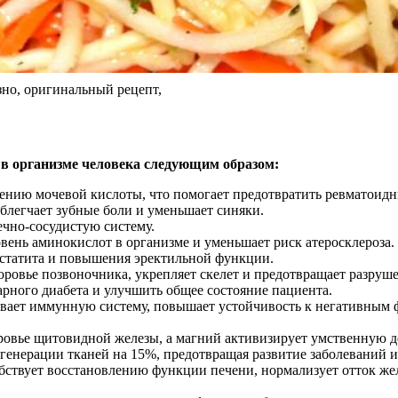
езно, оригинальный рецепт,
 в организме человека следующим образом:
ению мочевой кислоты, что помогает предотвратить ревматоидн
облегчает зубные боли и уменьшает синяки.
ечно-сосудистую систему.
вень аминокислот в организме и уменьшает риск атеросклероза.
остатита и повышения эректильной функции.
ровье позвоночника, укрепляет скелет и предотвращает разруше
арного диабета и улучшить общее состояние пациента.
вает иммунную систему, повышает устойчивость к негативным 
ровье щитовидной железы, а магний активизирует умственную де
генерации тканей на 15%, предотвращая развитие заболеваний 
бствует восстановлению функции печени, нормализует отток же