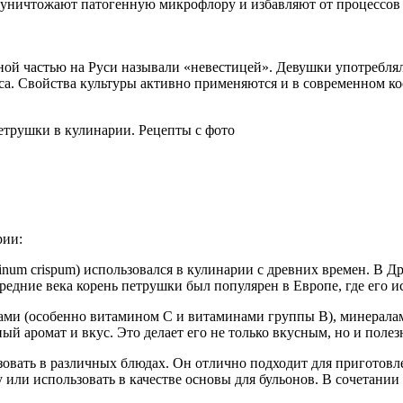
 уничтожают патогенную микрофлору и избавляют от процессов 
ной частью на Руси называли «невестицей». Девушки употреблял
еса. Свойства культуры активно применяются и в современном к
рии:
linum crispum) использовался в кулинарии с древних времен. В 
средние века корень петрушки был популярен в Европе, где его и
ами (особенно витамином C и витаминами группы B), минералам
ый аромат и вкус. Это делает его не только вкусным, но и поле
овать в различных блюдах. Он отлично подходит для приготовле
 или использовать в качестве основы для бульонов. В сочетании