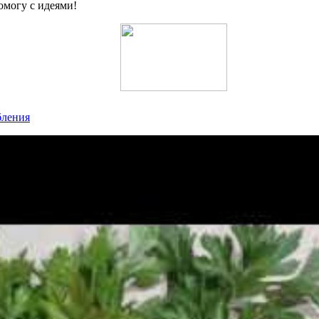
омогу с идеями!
бления