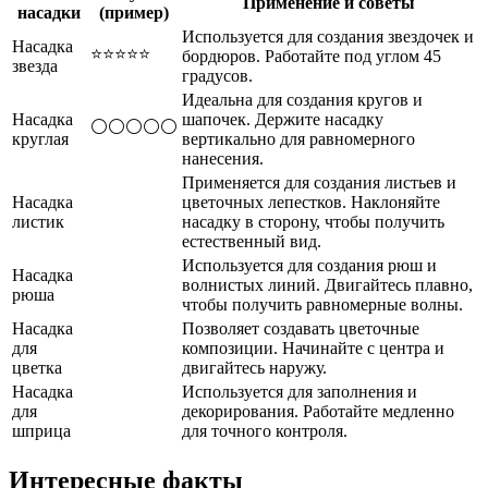
Применение и советы
насадки
(пример)
Используется для создания звездочек и
Насадка
⭐⭐⭐⭐⭐
бордюров. Работайте под углом 45
звезда
градусов.
Идеальна для создания кругов и
Насадка
шапочек. Держите насадку
⚪⚪⚪⚪⚪
круглая
вертикально для равномерного
нанесения.
Применяется для создания листьев и
Насадка
цветочных лепестков. Наклоняйте
листик
насадку в сторону, чтобы получить
естественный вид.
Используется для создания рюш и
Насадка
волнистых линий. Двигайтесь плавно,
рюша
чтобы получить равномерные волны.
Насадка
Позволяет создавать цветочные
для
композиции. Начинайте с центра и
цветка
двигайтесь наружу.
Насадка
Используется для заполнения и
для
декорирования. Работайте медленно
шприца
для точного контроля.
Интересные факты