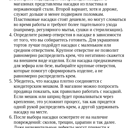
магазинах представлены насадки из пластика и
нержавеющей стали. Второй вариант, хотя и дороже,
служит дольше и менее подвержен поломкам.
Пластиковые насадки стоят дешевле, но могут сломаться
во время работы и требуют более тщательного ухода
(например, регулярного мытья, сушки и стерилизации).
Определите размер отверстия в насадке в зависимости
от того, что вы собираетесь готовить. Для украшения
тортов лучше подойдут насадки с маленьким или
средним отверстием. Крупное отверстие не позволит
равномерно распределить крем, что негативно скажется
на внешнем виде изделия. Если насадка предназначена
для зефира или безе, выбирайте крупные отверстия,
которые помогут сформировать изделие, а не
равномерно распределить крем.
Убедитесь, что насадка плотно соединяется с
кондитерским мешком. В магазине можно попросить
продавца показать, как правильно работать с насадкой.
Если мешок или шприц будет проваливаться через
крепление, это усложнит процесс, так как придется
одной рукой распределять крем, а другой удерживать
насадку на месте.
После выбора насадки осмотрите ее на наличие
повреждений: сколов, трещин, царапин и так далее.
Даже незначительные дефекты могут привести к