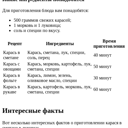
Для приготовления блюда вам понадобятся:
500 граммов свежих карасей;
1 морковь и 1 луковица;
соль и специи по вкусу.
Время
Рецепт
Ингредиенты
приготовления
Карась в
Карась, сметана, лук, специи,
40 минут
сметане
соль, перец
Карась с
Карась, морковь, картофель, лук,
50 минут
овощами
сметана, специи
Карась в
Карась, лимон, зелень,
30 минут
фольге
оливковое масло, специи
Карась в
Карась, картофель, морковь, лук,
60 минут
рукаве
сметана, специи
Интересные факты
Вот несколько интересных фактов о приготовлении карася в
сметане в духовке: