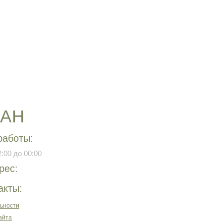
РАН
работы:
:00 до 00:00
рес:
акты:
ьности
айта