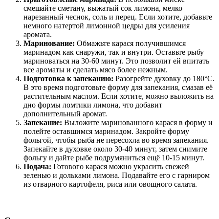
смешайте сметану, выжатый сок лимона, мелко
нарезанный чеснок, соль и перец. Если хотите, добавьте
немного натертой лимонной цедры для усиления
аромата.
Маринование:
Обмажьте карася получившимся
маринадом как снаружи, так и внутри. Оставьте рыбу
мариноваться на 30-60 минут. Это позволит ей впитать
все ароматы и сделать мясо более нежным.
Подготовка к запеканию:
Разогрейте духовку до 180°C.
В это время подготовьте форму для запекания, смазав её
растительным маслом. Если хотите, можно выложить на
дно формы ломтики лимона, что добавит
дополнительный аромат.
Запекание:
Выложите маринованного карася в форму и
полейте оставшимся маринадом. Закройте форму
фольгой, чтобы рыба не пересохла во время запекания.
Запекайте в духовке около 30-40 минут, затем снимите
фольгу и дайте рыбе подрумяниться ещё 10-15 минут.
Подача:
Готового карася можно украсить свежей
зеленью и дольками лимона. Подавайте его с гарниром
из отварного картофеля, риса или овощного салата.