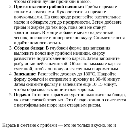
чтобы специи лучше проникли в мясо.
Приготовление грибной начинки:
Грибы нарежьте
тонкими ломтиками. Лук очистите и нарежьте
полукольцами. На сковороде разогрейте растительное
масло и обжарьте лук до прозрачности. Затем добавьте
грибы и жарьте до тех пор, пока они не станут
золотистыми. В конце добавьте мелко нарезанный
чеснок, посолите и поперчите по вкусу. Снимите с огня
и дайте немного остыть.
Сборка блюда:
В глубокой форме для запекания
выложите половину грибной начинки, сверху
разместите подготовленного карася. Затем заполните
рыбу оставшейся начинкой. Обильно намажьте карася
сметаной, чтобы он получился сочным и ароматным.
Запекание:
Разогрейте духовку до 180°C. Накройте
форму фольгой и отправьте в духовку на 30-40 минут.
Затем снимите фольгу и запекайте еще 10-15 минут,
чтобы образовалась аппетитная корочка.
Подача:
Готового карася аккуратно выложите на блюдо,
украсьте свежей зеленью. Это блюдо отлично сочетается
с картофельным пюре или отварным рисом.
Карась в сметане с грибами — это не только вкусно, но и