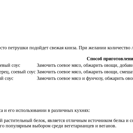
есто петрушки подойдет свежая кинза. При желании количество
Способ приготовлен
оевый соус
Замочить соевое мясо, обжарить овощи, добави
ерец, соевый соус
Замочить соевое мясо, обжарить овощи, смеша
ый соус
Замочить соевое мясо и фунчозу, обжарить ов
а и его использовании в различных кухнях:
ый растительный белок, является отличным источником белка и 
его популярным выбором среди вегетарианцев и веганов.