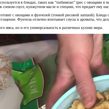
 используется в блюдах, таких как “пибимпап” (рис с овощами и 
в соевом соусе, кунжутном масле и специях, что придает ему н
 готовят с овощами и фунчозой (тонкой рисовой лапшой). Блюда
е угощение. Фунчоза отлично впитывает соусы и ароматы, что де
го мяса, но и его универсальность в различных кухнях мира.