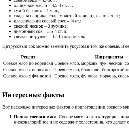
соевое мясо – 45-50 г;
оливковое масло – 3,5-4 ст. л.;
сухой базилик – 1 ч. л.;
сладкая паприка, соль, молотый кориандр – по 2 ч. л.;
классический соевый соус – ¼ ст.;
свежий чеснок – 3 зубчика;
лимонный сок – 3,5-4 ст. л.;
свежая петрушка – 12-15 листочков.
Цитрусовый сок можно заменить уксусом в том же объеме. Вм
Рецепт
Ингредиенты
Соевое мясо по-корейски
Соевое мясо, морковь, лук, чеснок, с
Соевое мясо с овощами
Соевое мясо, брокколи, болгарский п
Соевое мясо с фунчозой
Соевое мясо, фунчоза, морковь, соев
Интересные факты
Вот несколько интересных фактов о приготовлении соевого мяс
Польза соевого мяса
: Соевое мясо, или текстурированн
низкокалорийное и не содержит холестерина, что делает 