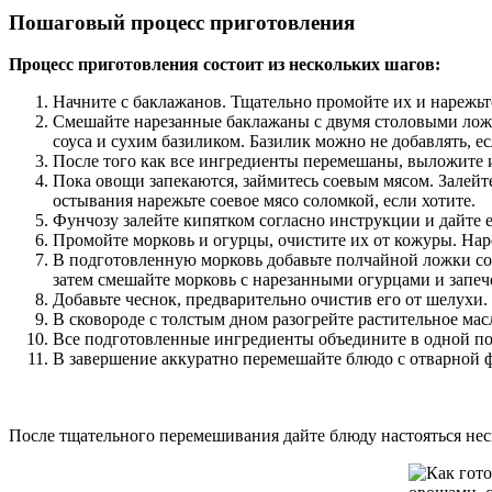
Пошаговый процесс приготовления
Процесс приготовления состоит из нескольких шагов:
Начните с баклажанов. Тщательно промойте их и нарежьт
Смешайте нарезанные баклажаны с двумя столовыми ложка
соуса и сухим базиликом. Базилик можно не добавлять, ес
После того как все ингредиенты перемешаны, выложите их
Пока овощи запекаются, займитесь соевым мясом. Залейте
остывания нарежьте соевое мясо соломкой, если хотите.
Фунчозу залейте кипятком согласно инструкции и дайте е
Промойте морковь и огурцы, очистите их от кожуры. Наре
В подготовленную морковь добавьте полчайной ложки сол
затем смешайте морковь с нарезанными огурцами и запе
Добавьте чеснок, предварительно очистив его от шелухи.
В сковороде с толстым дном разогрейте растительное мас
Все подготовленные ингредиенты объедините в одной пос
В завершение аккуратно перемешайте блюдо с отварной 
После тщательного перемешивания дайте блюду настояться неск