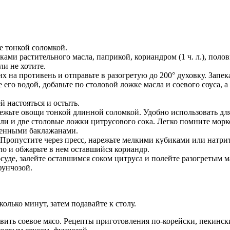
е тонкой соломкой.
ми растительного масла, паприкой, кориандром (1 ч. л.), пол
ли не хотите.
 на противень и отправьте в разогретую до 200° духовку. Запек
 его водой, добавьте по столовой ложке масла и соевого соуса, 
й настояться и остыть.
жьте овощи тонкой длинной соломкой. Удобно использовать для 
и и две столовые ложки цитрусового сока. Легко помните морк
ченными баклажанами.
 Пропустите через пресс, нарежьте мелкими кубиками или натрит
ло и обжарьте в нем оставшийся кориандр.
уде, залейте оставшимся соком цитруса и полейте разогретым м
фунчозой.
олько минут, затем подавайте к столу.