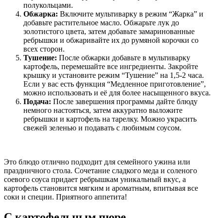
полукольцами.
Обжарка:
Включите мультиварку в режим “Жарка” и
добавьте растительное масло. Обжарьте лук до
золотистого цвета, затем добавьте замаринованные
ребрышки и обжаривайте их до румяной корочки со
всех сторон.
Тушение:
После обжарки добавьте в мультиварку
картофель, перемешайте все ингредиенты. Закройте
крышку и установите режим “Тушение” на 1,5-2 часа.
Если у вас есть функция “Медленное приготовление”,
можно использовать и её для более насыщенного вкуса.
Подача:
После завершения программы дайте блюду
немного настояться, затем аккуратно выложите
ребрышки и картофель на тарелку. Можно украсить
свежей зеленью и подавать с любимым соусом.
Это блюдо отлично подходит для семейного ужина или
праздничного стола. Сочетание сладкого меда и соленого
соевого соуса придает ребрышкам уникальный вкус, а
картофель становится мягким и ароматным, впитывая все
соки и специи. Приятного аппетита!
С картофельным пюре