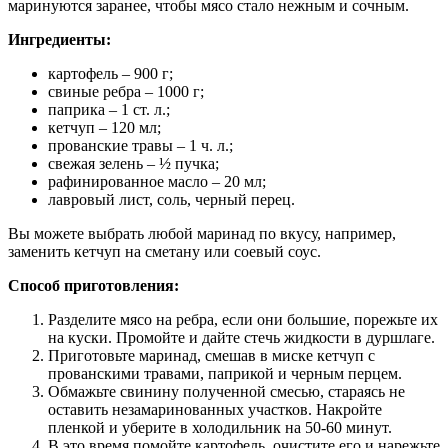
маринуются заранее, чтобы мясо стало нежным и сочным.
Ингредиенты:
картофель – 900 г;
свиные ребра – 1000 г;
паприка – 1 ст. л.;
кетчуп – 120 мл;
прованские травы – 1 ч. л.;
свежая зелень – ½ пучка;
рафинированное масло – 20 мл;
лавровый лист, соль, черный перец.
Вы можете выбрать любой маринад по вкусу, например,
заменить кетчуп на сметану или соевый соус.
Способ приготовления:
Разделите мясо на ребра, если они большие, порежьте их
на куски. Промойте и дайте стечь жидкости в дуршлаге.
Приготовьте маринад, смешав в миске кетчуп с
прованскими травами, паприкой и черным перцем.
Обмажьте свинину полученной смесью, стараясь не
оставить незамаринованных участков. Накройте
пленкой и уберите в холодильник на 50-60 минут.
В это время помойте картофель, очистите его и нарежьте