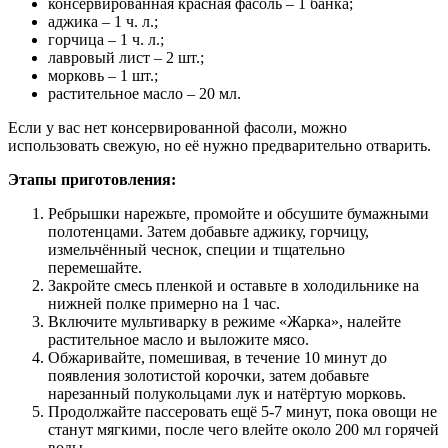
консервированная красная фасоль – 1 банка;
аджика – 1 ч. л.;
горчица – 1 ч. л.;
лавровый лист – 2 шт.;
морковь – 1 шт.;
растительное масло – 20 мл.
Если у вас нет консервированной фасоли, можно
использовать свежую, но её нужно предварительно отварить.
Этапы приготовления:
Ребрышки нарежьте, промойте и обсушите бумажными
полотенцами. Затем добавьте аджику, горчицу,
измельчённый чеснок, специи и тщательно
перемешайте.
Закройте смесь пленкой и оставьте в холодильнике на
нижней полке примерно на 1 час.
Включите мультиварку в режиме «Жарка», налейте
растительное масло и выложите мясо.
Обжаривайте, помешивая, в течение 10 минут до
появления золотистой корочки, затем добавьте
нарезанный полукольцами лук и натёртую морковь.
Продолжайте пассеровать ещё 5-7 минут, пока овощи не
станут мягкими, после чего влейте около 200 мл горячей
воды.