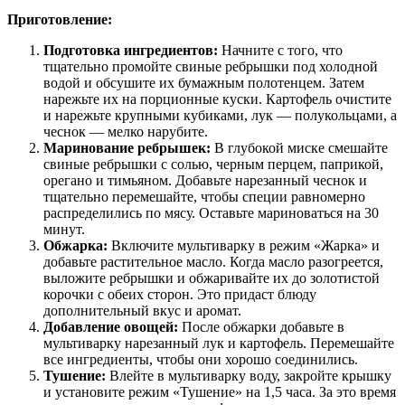
Приготовление:
Подготовка ингредиентов:
Начните с того, что
тщательно промойте свиные ребрышки под холодной
водой и обсушите их бумажным полотенцем. Затем
нарежьте их на порционные куски. Картофель очистите
и нарежьте крупными кубиками, лук — полукольцами, а
чеснок — мелко нарубите.
Маринование ребрышек:
В глубокой миске смешайте
свиные ребрышки с солью, черным перцем, паприкой,
орегано и тимьяном. Добавьте нарезанный чеснок и
тщательно перемешайте, чтобы специи равномерно
распределились по мясу. Оставьте мариноваться на 30
минут.
Обжарка:
Включите мультиварку в режим «Жарка» и
добавьте растительное масло. Когда масло разогреется,
выложите ребрышки и обжаривайте их до золотистой
корочки с обеих сторон. Это придаст блюду
дополнительный вкус и аромат.
Добавление овощей:
После обжарки добавьте в
мультиварку нарезанный лук и картофель. Перемешайте
все ингредиенты, чтобы они хорошо соединились.
Тушение:
Влейте в мультиварку воду, закройте крышку
и установите режим «Тушение» на 1,5 часа. За это время