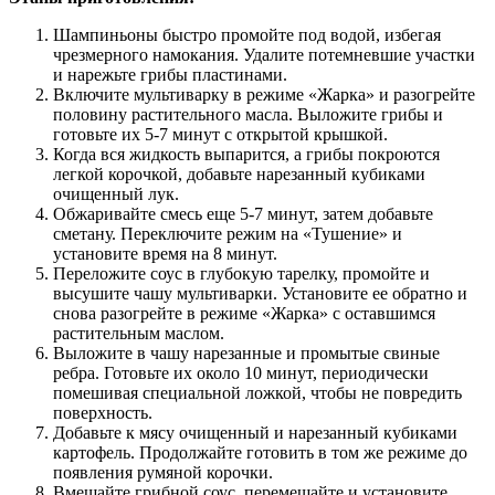
Шампиньоны быстро промойте под водой, избегая
чрезмерного намокания. Удалите потемневшие участки
и нарежьте грибы пластинами.
Включите мультиварку в режиме «Жарка» и разогрейте
половину растительного масла. Выложите грибы и
готовьте их 5-7 минут с открытой крышкой.
Когда вся жидкость выпарится, а грибы покроются
легкой корочкой, добавьте нарезанный кубиками
очищенный лук.
Обжаривайте смесь еще 5-7 минут, затем добавьте
сметану. Переключите режим на «Тушение» и
установите время на 8 минут.
Переложите соус в глубокую тарелку, промойте и
высушите чашу мультиварки. Установите ее обратно и
снова разогрейте в режиме «Жарка» с оставшимся
растительным маслом.
Выложите в чашу нарезанные и промытые свиные
ребра. Готовьте их около 10 минут, периодически
помешивая специальной ложкой, чтобы не повредить
поверхность.
Добавьте к мясу очищенный и нарезанный кубиками
картофель. Продолжайте готовить в том же режиме до
появления румяной корочки.
Вмешайте грибной соус, перемешайте и установите