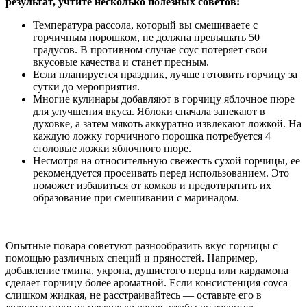
результат, учтите несколько полезных советов:
Температура рассола, который вы смешиваете с
горчичным порошком, не должна превышать 50
градусов. В противном случае соус потеряет свои
вкусовые качества и станет пресным.
Если планируется праздник, лучше готовить горчицу за
сутки до мероприятия.
Многие кулинары добавляют в горчицу яблочное пюре
для улучшения вкуса. Яблоки сначала запекают в
духовке, а затем мякоть аккуратно извлекают ложкой. На
каждую ложку горчичного порошка потребуется 4
столовые ложки яблочного пюре.
Несмотря на относительную свежесть сухой горчицы, ее
рекомендуется просеивать перед использованием. Это
поможет избавиться от комков и предотвратить их
образование при смешивании с маринадом.
Опытные повара советуют разнообразить вкус горчицы с
помощью различных специй и пряностей. Например,
добавление тмина, укропа, душистого перца или кардамона
сделает горчицу более ароматной. Если консистенция соуса
слишком жидкая, не расстраивайтесь — оставьте его в