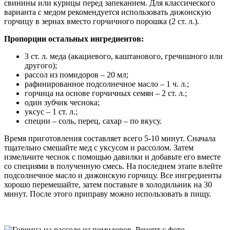
свинины или курицы перед запеканием. Для классического
варианта с медом рекомендуется использовать дижонскую
горчицу в зернах вместо горчичного порошка (2 ст. л.).
Пропорции остальных ингредиентов:
3 ст. л. меда (акациевого, каштанового, гречишного или
другого);
рассол из помидоров – 20 мл;
рафинированное подсолнечное масло – 1 ч. л.;
горчица на основе горчичных семян – 2 ст. л.;
один зубчик чеснока;
уксус – 1 ст. л.;
специи – соль, перец, сахар – по вкусу.
Время приготовления составляет всего 5-10 минут. Сначала
тщательно смешайте мед с уксусом и рассолом. Затем
измельчите чеснок с помощью давилки и добавьте его вместе
со специями в полученную смесь. На последнем этапе влейте
подсолнечное масло и дижонскую горчицу. Все ингредиенты
хорошо перемешайте, затем поставьте в холодильник на 30
минут. После этого приправу можно использовать в пищу.