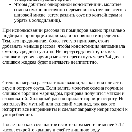
Чтобы добиться однородной консистенции, молотые
семена нужно постоянно перемешивать (лучше всего в
широкой миске, затем разлить соус по контейнерам и
убрать в холодильник).
При использовании рассола из помидоров важно правильно
подбирать пропорции маринада и основного ингредиента.
Тем, кто предпочитает более густую приправу, стоит
добавлять меньше рассола, чтобы консистенция напоминала
сметану средней густоты. Не переусердствуйте, так как
слишком густая горчица может пересохнуть через 3-4 дня, а
слишком жидкая будет выглядеть неаппетитно.
Степень нагрева рассола также важна, так как она влияет на
вкус и остроту соуса. Если залить молотые семена горчицы
слишком горячим маринадом, приправа получится мягкой и
сладковатой. Холодный рассол придаст горчице остроту. Не
используйте мутный или скисший маринад, так как это
испортит все ингредиенты и сделает заправку непригодной к
употреблению.
После того как соус настоится в теплом месте не менее 7-12
часов, откройте крышку и слейте лишнюю воду,