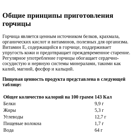
Общие принципы приготовления
горчицы
Горчица является ценным источником белков, крахмала,
органических кислот и витаминов, полезных для организма.
Витамин Е, содержащийся в горчице, поддерживает
упругость кожи и предотвращает преждевременное старение.
Регулярное употребление горчицы обогащает сердечно-
сосудистую и нервную системы минералами, такими как
калий, магний, фосфор и кальций.
Пищевая ценность продукта представлена в следующей
таблице:
Общее количество калорий на 100 грамм
143 Кал
Белки
9,9 г
Жиры
5,3 г
Углеводы
12,7 г
Пищевые волокна
1,7 г
Вода
64 г