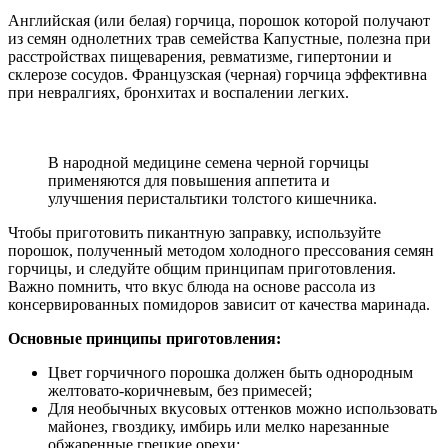
Английская (или белая) горчица, порошок которой получают
из семян однолетних трав семейства Капустные, полезна при
расстройствах пищеварения, ревматизме, гипертонии и
склерозе сосудов. Французская (черная) горчица эффективна
при невралгиях, бронхитах и воспалении легких.
В народной медицине семена черной горчицы
применяются для повышения аппетита и
улучшения перистальтики толстого кишечника.
Чтобы приготовить пикантную заправку, используйте
порошок, полученный методом холодного прессования семян
горчицы, и следуйте общим принципам приготовления.
Важно помнить, что вкус блюда на основе рассола из
консервированных помидоров зависит от качества маринада.
Основные принципы приготовления:
Цвет горчичного порошка должен быть однородным
желтовато-коричневым, без примесей;
Для необычных вкусовых оттенков можно использовать
майонез, гвоздику, имбирь или мелко нарезанные
обжаренные грецкие орехи;