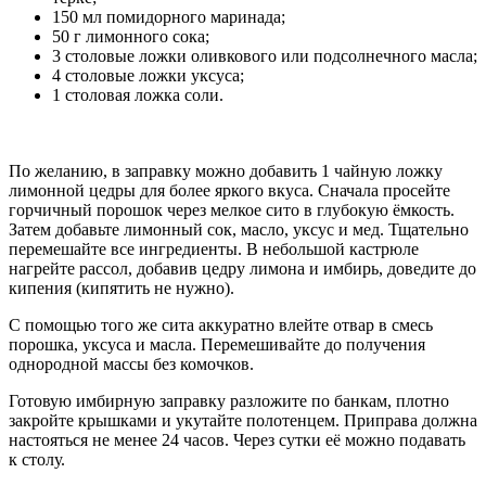
150 мл помидорного маринада;
50 г лимонного сока;
3 столовые ложки оливкового или подсолнечного масла;
4 столовые ложки уксуса;
1 столовая ложка соли.
По желанию, в заправку можно добавить 1 чайную ложку
лимонной цедры для более яркого вкуса. Сначала просейте
горчичный порошок через мелкое сито в глубокую ёмкость.
Затем добавьте лимонный сок, масло, уксус и мед. Тщательно
перемешайте все ингредиенты. В небольшой кастрюле
нагрейте рассол, добавив цедру лимона и имбирь, доведите до
кипения (кипятить не нужно).
С помощью того же сита аккуратно влейте отвар в смесь
порошка, уксуса и масла. Перемешивайте до получения
однородной массы без комочков.
Готовую имбирную заправку разложите по банкам, плотно
закройте крышками и укутайте полотенцем. Приправа должна
настояться не менее 24 часов. Через сутки её можно подавать
к столу.