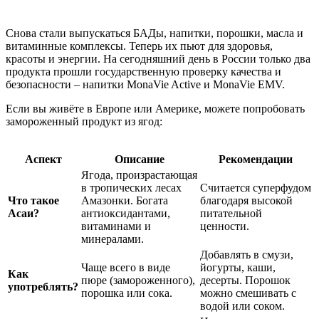
Снова стали выпускаться БАДы, напитки, порошки, масла и
витаминные комплексы. Теперь их пьют для здоровья,
красоты и энергии. На сегодняшний день в России только два
продукта прошли государственную проверку качества и
безопасности – напитки MonaVie Active и MonaVie EMV.
Если вы живёте в Европе или Америке, можете попробовать
замороженный продукт из ягод:
Аспект
Описание
Рекомендации
Ягода, произрастающая
в тропических лесах
Считается суперфудом
Что такое
Амазонки. Богата
благодаря высокой
Асаи?
антиоксидантами,
питательной
витаминами и
ценности.
минералами.
Добавлять в смузи,
Чаще всего в виде
йогурты, каши,
Как
пюре (замороженного),
десерты. Порошок
употреблять?
порошка или сока.
можно смешивать с
водой или соком.