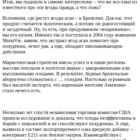
Итак, мы подошли к самому интересному – что же все-таки из
известного про эти ягоды правда, а что ложь?
Вспомним, где растут ягоды асаи – в Бразилии. Для нас этот
продукт считается экзотическим, а потому он дорогостоящий
и загадочный. Ну, то есть, при продуманном «впаривании»,
мы его купим. Именно так и поступила в 2004 году компания
MonaVie, заявив, что экстракт ягод асаи помогает при
похудении, лечит рак, а еще, обладает омолаживающим
действием.
Маркетинговая стратегия имела успех и в наши регионы
массово поплыли и полетели ящики с замороженными или
высушенными плодами. В результате, бедные бразильские
аборигены столкнулись с … голодом. Настолько огромным
был масштаб экспорта, что коренным жителям Амазонки
стало нечего есть.
Несколько лет спустя независимая торговая комиссия США
провела исследование и доказала, что плоды неэффективны в
борьбе с онкологией и не способствуют похудению. А еще,
выявила в составе экспортируемого сока вредную добавку –
консервант Е211 или бензоат натрия. Взаимодействуя с