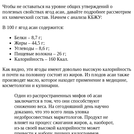
Чтобы не оставаться на уровне общих утверждений о
полезных свойствах ягод асаи, давайте подробнее рассмотрим
их химический состав. Начнем с анализа КБЖУ:
В 100 г ягод асаи содержится:
Белки – 8,7 г;
Жиры – 44,5 г;
Углеводы – 8,6 г;
Пищевые волокна – 26 г;
Калорийность – 160 Ккал.
Как видно, эти ягоды имеют довольно высокую калорийность
и почти на половину состоят из жиров. Из плодов асаи также
производят масло, которое находит применение в медицине,
косметологии и кулинарии.
Один из распространенных мифов об асаи
заключается в том, что они способствуют
снижению веса. На сегодняшний день научно
доказано, что это всего лишь уловка
недобросовестных маркетологов. Продукт не
влияет на процесс сжигания жиров, а, наоборот,
из-за своей высокой калорийности может
привести к набору лишних килограммов.