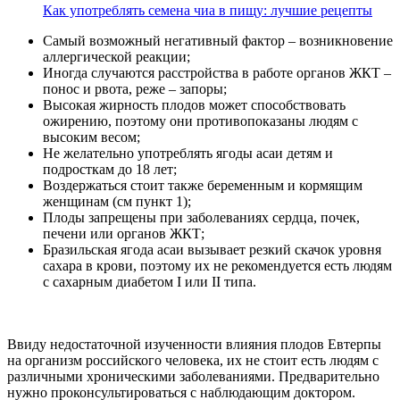
Как употреблять семена чиа в пищу: лучшие рецепты
Самый возможный негативный фактор – возникновение
аллергической реакции;
Иногда случаются расстройства в работе органов ЖКТ –
понос и рвота, реже – запоры;
Высокая жирность плодов может способствовать
ожирению, поэтому они противопоказаны людям с
высоким весом;
Не желательно употреблять ягоды асаи детям и
подросткам до 18 лет;
Воздержаться стоит также беременным и кормящим
женщинам (см пункт 1);
Плоды запрещены при заболеваниях сердца, почек,
печени или органов ЖКТ;
Бразильская ягода асаи вызывает резкий скачок уровня
сахара в крови, поэтому их не рекомендуется есть людям
с сахарным диабетом I или II типа.
Ввиду недостаточной изученности влияния плодов Евтерпы
на организм российского человека, их не стоит есть людям с
различными хроническими заболеваниями. Предварительно
нужно проконсультироваться с наблюдающим доктором.