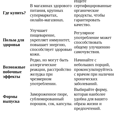
Ищите
В магазинах здорового
сертифицированные
питания, крупных
органические
Где купить?
супермаркетах,
продукты, чтобы
онлайн-магазинах.
гарантировать
качество.
Улучшает
Регулярное
пищеварение,
употребление может
Польза для
укрепляет иммунитет,
способствовать
здоровья
повышает энергию,
общему улучшению
способствует здоровью
самочувствия.
кожи.
Редко, но могут быть
Начинайте с
аллергические
небольших порций,
Возможные
реакции, расстройство
проконсультируйтесь
побочные
желудка при
с врачом при наличии
эффекты
чрезмерном
хронических
употреблении.
заболеваний.
Выбирайте форму,
Замороженное пюре,
которая наиболее
Формы
сублимированный
удобна для вашего
выпуска
порошок, сок, капсулы.
образа жизни и
предпочтений.