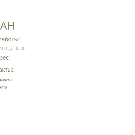
РАН
работы:
:00 до 00:00
рес:
акты:
ьности
айта