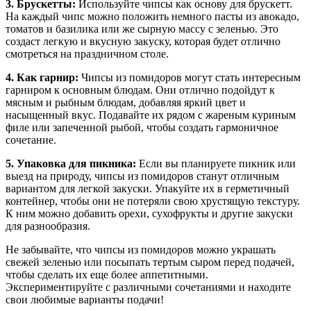
3. Брускетты:
Используйте чипсы как основу для брускетт.
На каждый чипс можно положить немного пасты из авокадо,
томатов и базилика или же сырную массу с зеленью. Это
создаст легкую и вкусную закуску, которая будет отлично
смотреться на праздничном столе.
4. Как гарнир:
Чипсы из помидоров могут стать интересным
гарниром к основным блюдам. Они отлично подойдут к
мясным и рыбным блюдам, добавляя яркий цвет и
насыщенный вкус. Подавайте их рядом с жареным куриным
филе или запеченной рыбой, чтобы создать гармоничное
сочетание.
5. Упаковка для пикника:
Если вы планируете пикник или
выезд на природу, чипсы из помидоров станут отличным
вариантом для легкой закуски. Упакуйте их в герметичный
контейнер, чтобы они не потеряли свою хрустящую текстуру.
К ним можно добавить орехи, сухофрукты и другие закуски
для разнообразия.
Не забывайте, что чипсы из помидоров можно украшать
свежей зеленью или посыпать тертым сыром перед подачей,
чтобы сделать их еще более аппетитными.
Экспериментируйте с различными сочетаниями и находите
свои любимые варианты подачи!