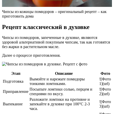
Чипсы из кожицы помидоров – оригинальный рецепт – как
приготовить дома
Рецепт классический в духовке
Чипсы из помидоров, запеченные в духовке, являются
здоровой альтернативой покупным чипсам, так как готовятся
без жарки в растительном масле.
Далее о процессе приготовления.
Этап
Описание
Фото
Вымойте и нарежьте помидоры
![Фото
Подготовка
тонкими ломтиками.
1](url)
Посыпьте ломтики солью, перцем и
![Фото
Приправление
специями по вкусу.
2](url)
Разложите ломтики на противне и
![Фото
Выпекание
запекайте в духовке при 100°C 2-3
3](url)
часа.