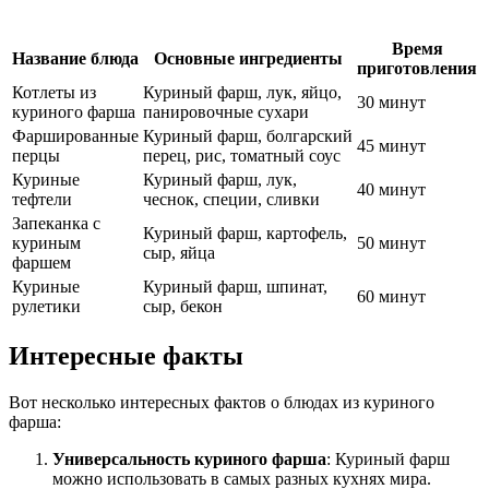
Время
Название блюда
Основные ингредиенты
приготовления
Котлеты из
Куриный фарш, лук, яйцо,
30 минут
куриного фарша
панировочные сухари
Фаршированные
Куриный фарш, болгарский
45 минут
перцы
перец, рис, томатный соус
Куриные
Куриный фарш, лук,
40 минут
тефтели
чеснок, специи, сливки
Запеканка с
Куриный фарш, картофель,
куриным
50 минут
сыр, яйца
фаршем
Куриные
Куриный фарш, шпинат,
60 минут
рулетики
сыр, бекон
Интересные факты
Вот несколько интересных фактов о блюдах из куриного
фарша:
Универсальность куриного фарша
: Куриный фарш
можно использовать в самых разных кухнях мира.