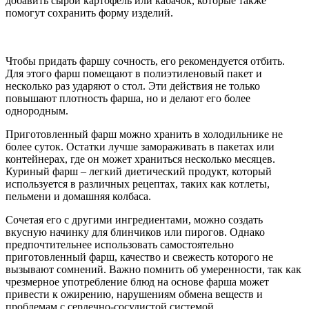
добавить сырой картофель или кабачок, которые также
помогут сохранить форму изделий.
Чтобы придать фаршу сочность, его рекомендуется отбить.
Для этого фарш помещают в полиэтиленовый пакет и
несколько раз ударяют о стол. Эти действия не только
повышают плотность фарша, но и делают его более
однородным.
Приготовленный фарш можно хранить в холодильнике не
более суток. Остатки лучше замораживать в пакетах или
контейнерах, где он может храниться несколько месяцев.
Куриный фарш – легкий диетический продукт, который
используется в различных рецептах, таких как котлеты,
пельмени и домашняя колбаса.
Сочетая его с другими ингредиентами, можно создать
вкусную начинку для блинчиков или пирогов. Однако
предпочтительнее использовать самостоятельно
приготовленный фарш, качество и свежесть которого не
вызывают сомнений. Важно помнить об умеренности, так как
чрезмерное употребление блюд на основе фарша может
привести к ожирению, нарушениям обмена веществ и
проблемам с сердечно-сосудистой системой.