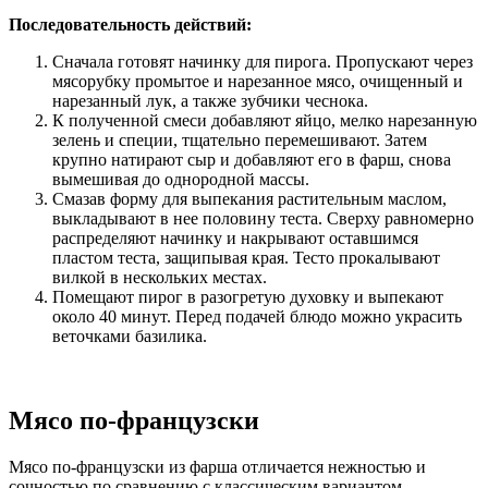
Последовательность действий:
Сначала готовят начинку для пирога. Пропускают через
мясорубку промытое и нарезанное мясо, очищенный и
нарезанный лук, а также зубчики чеснока.
К полученной смеси добавляют яйцо, мелко нарезанную
зелень и специи, тщательно перемешивают. Затем
крупно натирают сыр и добавляют его в фарш, снова
вымешивая до однородной массы.
Смазав форму для выпекания растительным маслом,
выкладывают в нее половину теста. Сверху равномерно
распределяют начинку и накрывают оставшимся
пластом теста, защипывая края. Тесто прокалывают
вилкой в нескольких местах.
Помещают пирог в разогретую духовку и выпекают
около 40 минут. Перед подачей блюдо можно украсить
веточками базилика.
Мясо по-французски
Мясо по-французски из фарша отличается нежностью и
сочностью по сравнению с классическим вариантом.