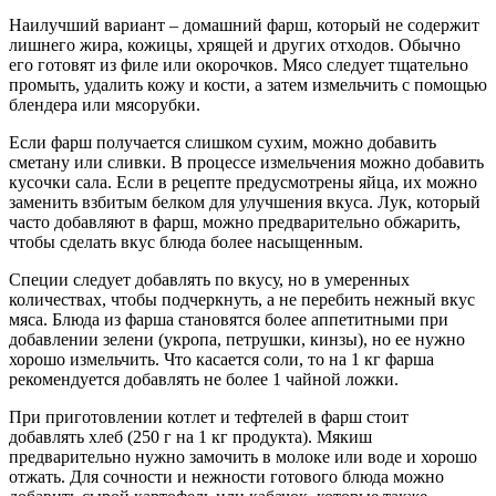
Наилучший вариант – домашний фарш, который не содержит
лишнего жира, кожицы, хрящей и других отходов. Обычно
его готовят из филе или окорочков. Мясо следует тщательно
промыть, удалить кожу и кости, а затем измельчить с помощью
блендера или мясорубки.
Если фарш получается слишком сухим, можно добавить
сметану или сливки. В процессе измельчения можно добавить
кусочки сала. Если в рецепте предусмотрены яйца, их можно
заменить взбитым белком для улучшения вкуса. Лук, который
часто добавляют в фарш, можно предварительно обжарить,
чтобы сделать вкус блюда более насыщенным.
Специи следует добавлять по вкусу, но в умеренных
количествах, чтобы подчеркнуть, а не перебить нежный вкус
мяса. Блюда из фарша становятся более аппетитными при
добавлении зелени (укропа, петрушки, кинзы), но ее нужно
хорошо измельчить. Что касается соли, то на 1 кг фарша
рекомендуется добавлять не более 1 чайной ложки.
При приготовлении котлет и тефтелей в фарш стоит
добавлять хлеб (250 г на 1 кг продукта). Мякиш
предварительно нужно замочить в молоке или воде и хорошо
отжать. Для сочности и нежности готового блюда можно