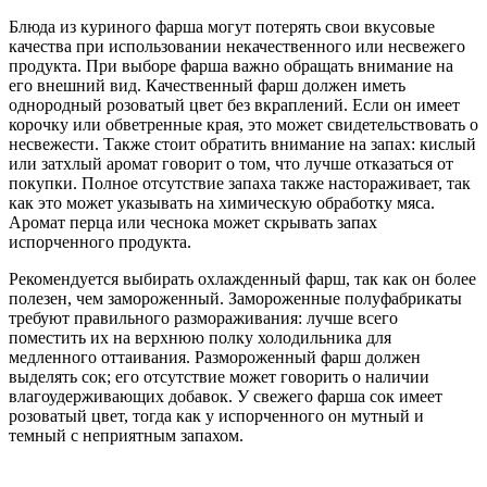
Блюда из куриного фарша могут потерять свои вкусовые
качества при использовании некачественного или несвежего
продукта. При выборе фарша важно обращать внимание на
его внешний вид. Качественный фарш должен иметь
однородный розоватый цвет без вкраплений. Если он имеет
корочку или обветренные края, это может свидетельствовать о
несвежести. Также стоит обратить внимание на запах: кислый
или затхлый аромат говорит о том, что лучше отказаться от
покупки. Полное отсутствие запаха также настораживает, так
как это может указывать на химическую обработку мяса.
Аромат перца или чеснока может скрывать запах
испорченного продукта.
Рекомендуется выбирать охлажденный фарш, так как он более
полезен, чем замороженный. Замороженные полуфабрикаты
требуют правильного размораживания: лучше всего
поместить их на верхнюю полку холодильника для
медленного оттаивания. Размороженный фарш должен
выделять сок; его отсутствие может говорить о наличии
влагоудерживающих добавок. У свежего фарша сок имеет
розоватый цвет, тогда как у испорченного он мутный и
темный с неприятным запахом.