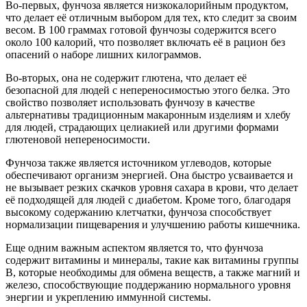
Во-первых, фунчоза является низкокалорийным продуктом,
что делает её отличным выбором для тех, кто следит за своим
весом. В 100 граммах готовой фунчозы содержится всего
около 100 калорий, что позволяет включать её в рацион без
опасений о наборе лишних килограммов.
Во-вторых, она не содержит глютена, что делает её
безопасной для людей с непереносимостью этого белка. Это
свойство позволяет использовать фунчозу в качестве
альтернативы традиционным макаронным изделиям и хлебу
для людей, страдающих целиакией или другими формами
глютеновой непереносимости.
Фунчоза также является источником углеводов, которые
обеспечивают организм энергией. Она быстро усваивается и
не вызывает резких скачков уровня сахара в крови, что делает
её подходящей для людей с диабетом. Кроме того, благодаря
высокому содержанию клетчатки, фунчоза способствует
нормализации пищеварения и улучшению работы кишечника.
Еще одним важным аспектом является то, что фунчоза
содержит витамины и минералы, такие как витамины группы
B, которые необходимы для обмена веществ, а также магний и
железо, способствующие поддержанию нормального уровня
энергии и укреплению иммунной системы.