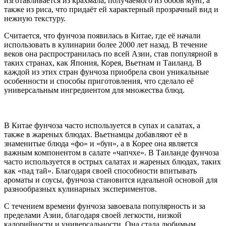
изготавливается из крахмала, получаемого из бобов мунг, а
также из риса, что придаёт ей характерный прозрачный вид и
нежную текстуру.
Считается, что фунчоза появилась в Китае, где её начали
использовать в кулинарии более 2000 лет назад. В течение
веков она распространилась по всей Азии, став популярной в
таких странах, как Япония, Корея, Вьетнам и Таиланд. В
каждой из этих стран фунчоза приобрела свои уникальные
особенности и способы приготовления, что сделало её
универсальным ингредиентом для множества блюд.
В Китае фунчоза часто используется в супах и салатах, а
также в жареных блюдах. Вьетнамцы добавляют её в
знаменитые блюда «фо» и «бун», а в Корее она является
важным компонентом в салате «чапчхе». В Таиланде фунчоза
часто используется в острых салатах и жареных блюдах, таких
как «пад тай». Благодаря своей способности впитывать
ароматы и соусы, фунчоза становится идеальной основой для
разнообразных кулинарных экспериментов.
С течением времени фунчоза завоевала популярность и за
пределами Азии, благодаря своей легкости, низкой
калорийности и универсальности. Она стала любимым