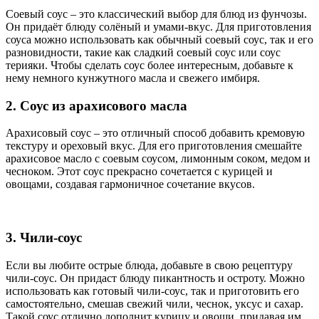
Соевый соус – это классический выбор для блюд из фунчозы.
Он придаёт блюду солёный и умами-вкус. Для приготовления
соуса можно использовать как обычный соевый соус, так и его
разновидности, такие как сладкий соевый соус или соус
терияки. Чтобы сделать соус более интересным, добавьте к
нему немного кунжутного масла и свежего имбиря.
2. Соус из арахисового масла
Арахисовый соус – это отличный способ добавить кремовую
текстуру и ореховый вкус. Для его приготовления смешайте
арахисовое масло с соевым соусом, лимонным соком, медом и
чесноком. Этот соус прекрасно сочетается с курицей и
овощами, создавая гармоничное сочетание вкусов.
3. Чили-соус
Если вы любите острые блюда, добавьте в свою рецептуру
чили-соус. Он придаст блюду пикантность и остроту. Можно
использовать как готовый чили-соус, так и приготовить его
самостоятельно, смешав свежий чили, чеснок, уксус и сахар.
Такой соус отлично дополнит курицу и овощи, придавая им