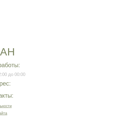
РАН
работы:
:00 до 00:00
рес:
акты:
ьности
айта