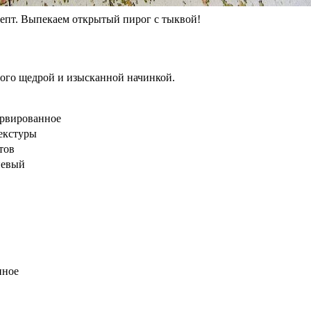
епт. Выпекаем открытый пирог с тыквой!
ного щедрой и изысканной начинкой.
ервированное
текстуры
тов
невый
пное