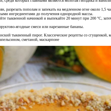
й, среди которых главными являются молотая гвоздика и вани
, разрезать пополам и запекать на медленном огне около 1,5 ча
ьными ингредиентами до получения однородной массы.
те тыквенной начинкой и выпекайте 20 минут при 200 °C, зате
фруктово-ягодные смеси или нарезанные бананы.