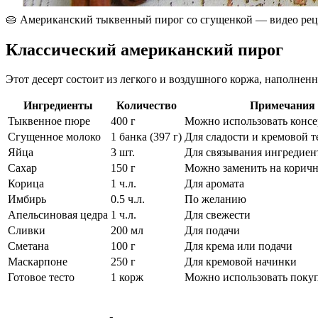
🥧 Американский тыквенный пирог со сгущенкой — видео рец
Классический американский пирог
Этот десерт состоит из легкого и воздушного коржа, наполнен
Ингредиенты
Количество
Примечания
Тыквенное пюре
400 г
Можно использовать конс
Сгущенное молоко
1 банка (397 г)
Для сладости и кремовой 
Яйца
3 шт.
Для связывания ингредиен
Сахар
150 г
Можно заменить на корич
Корица
1 ч.л.
Для аромата
Имбирь
0.5 ч.л.
По желанию
Апельсиновая цедра
1 ч.л.
Для свежести
Сливки
200 мл
Для подачи
Сметана
100 г
Для крема или подачи
Маскарпоне
250 г
Для кремовой начинки
Готовое тесто
1 корж
Можно использовать поку