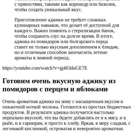
с пряностями, такими как кориандр или базилик,
чтобы создать уникальный вкус.
Приготовление аджики не требует сложных
кулинарных навыков, что делает её доступной для
каждого. Важно помнить о стерилизации банок,
чтобы сохранить соус на долгое время. В итоге,
аджика из помидоров или болгарского перца
станет не только вкусным дополнением к блюдам,
но и отличным способом запечатлеть летние
ароматы в зимний период.
https://youtube.com/watch?v=gj463duGE7E
Готовим очень вкусную аджику из
помидоров с перцем и яблоками
Очень ароматная аджика на зиму с насыщенным вкусом и
пикантной ноткой чеснока. Готовится из простых бюджетных
продуктов. В результате аджика получается настолько
нереально вкусной, что вы будете добавлять ее и к мясу, и к
рыбе, и к гарнирам, и просто к хлебу. Яркая, в меру сладкая, с
легонькой кислинкой, островатая и невероятно ароматная.