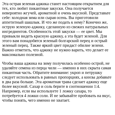
Эта острая зеленая аджика станет настоящим открытием для
тех, кто любит пикантные закуски. Она получается
невероятно жгучей, ароматной и очень вкусной. Представьте
себе: холодная зима или сырая осень. Вы приготовили
аппетитный шашлык. И что же подать к нему? Конечно же,
острую зеленую аджику, сделанную из свежих натуральных
ингредиентов. Особенность этой закуски — ее цвет. Мы
привыкли видеть красную аджику, а эта будет зеленой. Для
этого вам понадобятся зеленый болгарский перец и острый
зеленый перец. Также яркий цвет придаст обилие зелени.
Важно отметить, что аджику не нужно варить, что делает ее
максимально полезной.
Чтобы ваша аджика на зиму получилась особенно острой, не
удаляйте семена из перца чили — именно в них скрыта самая
пикантная часть. Обратите внимание: укроп и петрушку
следует использовать в равных пропорциях, а кинзы добавьте
в два раза больше. Эта ароматная трава сделает аджику еще
более вкусной. Сахар и соль берите в соотношении 1:4.
Например, если вы используете 1 ложку сахара, то
потребуется 4 ложки соли. И не забывайте пробовать на вкус,
чтобы понять, чего именно не хватает.