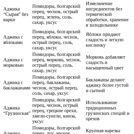
Измельчение
Помидоры, болгарский
Аджика
ингредиентов без
перец, чеснок, острый
“Сырая” без
термической
перец, зелень, соль,
варки
обработки, хранение
сахар, уксус
в холодильнике
Помидоры, болгарский
Яблоки придают
Аджика с
перец, яблоки, чеснок,
сладость и легкую
яблоками
острый перец, соль,
кислинку
сахар, уксус
Помидоры, болгарский
Морковь добавляет
Аджика с
перец, морковь, чеснок,
сладость и
морковью
острый перец, соль,
насыщенный цвет
сахар, уксус
Помидоры, болгарский
Баклажаны делают
Аджика с
перец, баклажаны,
аджику более густой
баклажанами
чеснок, острый перец,
и сытной
соль, сахар, уксус
Помидоры, болгарский
Использование
перец, чеснок, острый
Аджика
традиционных
перец, грецкие орехи,
“Грузинская”
грузинских специй и
хмели-сунели, кинза,
орехов
уксус
Помидоры, болгарский
Крупная нарезка
Аджика
перец, лук, чеснок,