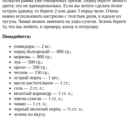
полкилограмма уже очищенных орехов. Перец берите любого
цвета: это не принципиально. Если вы хотите сделать более
острую аджику, то берите 2 или даже 3 перца чили. Очень
важно использовать кастрюлю с толстым дном, в идеале из
чугуна. Чаман можно заменить на уцко-сунели. Зелень берите
ту, что вы любите, к примеру, кинзу и петрушку.
Понадобится:
помидоры — 2 кг;
перец болгарский — 800 гр.;
морковь — 800 гр.;
лук — 500 гр.;
орехи — 500 гр.;
чеснок — 150 гр.;
острый перец — 1 шт.;
масло растительное — 1 ст.;
соль — 2 ст. л.;
молотый кориандр — 1 ст. л.;
хмели-сунели — 1 ст. л.;
чаман — 1 ст. л.;
черный молотый перец — ½ ст. л.;
зелень по вкусу.