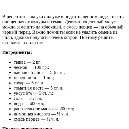
В рецепте тыква указана уже в подготовленном виде, то есть
очищенная от кожуры и семян. Девятипроцентный уксус
можно заменить на яблочный, а смесь перцев — на обычный
черный перец. Важно помнить: если не удалить семена из
чили, аджика получится очень острой. Поэтому решите,
оставлять их или нет.
Ингредиенты:
тыква — 2 кг;
чеснок — 100 гр.;
лавровый лист — 5-6 шт.;
перец чили — 1 шт.;
сахар — 6 ст. л.;
томатная паста — 5 ст. л.;
уксус 9% — 5 ст. л.;
соль — 2 ст. л.;
вода — 400 мл;
растительное масло — 200 мл;
лимонная кислота — ½ ч. л.;
смесь перцев — ½ ч. л.
Процесс приготовления.