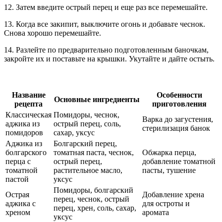
12. Затем введите острый перец и еще раз все перемешайте.
13. Когда все закипит, выключите огонь и добавьте чеснок.
Снова хорошо перемешайте.
14. Разлейте по предварительно подготовленным баночкам,
закройте их и поставьте на крышки. Укутайте и дайте остыть.
Название
Особенности
Основные ингредиенты
рецепта
приготовления
Классическая
Помидоры, чеснок,
Варка до загустения,
аджика из
острый перец, соль,
стерилизация банок
помидоров
сахар, уксус
Аджика из
Болгарский перец,
болгарского
томатная паста, чеснок,
Обжарка перца,
перца с
острый перец,
добавление томатной
томатной
растительное масло,
пасты, тушение
пастой
уксус
Помидоры, болгарский
Острая
Добавление хрена
перец, чеснок, острый
аджика с
для остроты и
перец, хрен, соль, сахар,
хреном
аромата
уксус