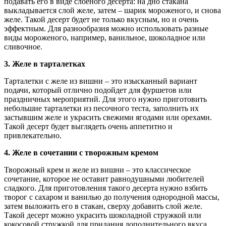
подавать его в виде слоёного десерта: на дно стакана
выкладывается слой желе, затем – шарик мороженого, и снова
желе. Такой десерт будет не только вкусным, но и очень
эффектным. Для разнообразия можно использовать разные
виды мороженого, например, ванильное, шоколадное или
сливочное.
3. Желе в тарталетках
Тарталетки с желе из вишни – это изысканный вариант
подачи, который отлично подойдет для фуршетов или
праздничных мероприятий. Для этого нужно приготовить
небольшие тарталетки из песочного теста, заполнить их
застывшим желе и украсить свежими ягодами или орехами.
Такой десерт будет выглядеть очень аппетитно и
привлекательно.
4. Желе в сочетании с творожным кремом
Творожный крем и желе из вишни – это классическое
сочетание, которое не оставит равнодушными любителей
сладкого. Для приготовления такого десерта нужно взбить
творог с сахаром и ванилью до получения однородной массы,
затем выложить его в стакан, сверху добавить слой желе.
Такой десерт можно украсить шоколадной стружкой или
кокосовой стружкой для придания дополнительного вкуса.