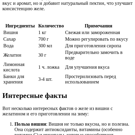
вкус и аромат, но и добавит натуральный пектин, что улучшит
консистенцию желе.
Ингредиенты
Количество
Примечания
Вишня
1 кг
Свежая или замороженная
Сахар
700 г
Можно регулировать по вкусу
Вода
300 мл
Для приготовления сиропа
Предварительно замочить в
Желатин
30 г
воде
Лимонная
1 ч. ложка
Для улучшения вкуса
кислота
Банки для
Простерилизовать перед
3-4 шт.
хранения
использованием
Интересные факты
Вот несколько интересных фактов о желе из вишни с
желатином и его приготовлении на зиму:
Польза вишни
: Вишня не только вкусна, но и полезна.
Она содержит антиоксиданты, витамины (особенно
витамин C) и минералы, которые способствуют