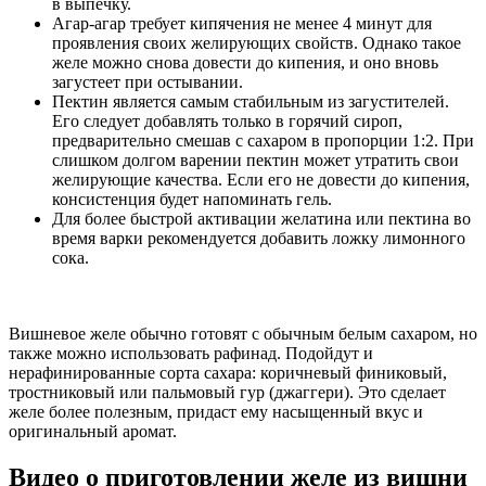
в выпечку.
Агар-агар требует кипячения не менее 4 минут для
проявления своих желирующих свойств. Однако такое
желе можно снова довести до кипения, и оно вновь
загустеет при остывании.
Пектин является самым стабильным из загустителей.
Его следует добавлять только в горячий сироп,
предварительно смешав с сахаром в пропорции 1:2. При
слишком долгом варении пектин может утратить свои
желирующие качества. Если его не довести до кипения,
консистенция будет напоминать гель.
Для более быстрой активации желатина или пектина во
время варки рекомендуется добавить ложку лимонного
сока.
Вишневое желе обычно готовят с обычным белым сахаром, но
также можно использовать рафинад. Подойдут и
нерафинированные сорта сахара: коричневый финиковый,
тростниковый или пальмовый гур (джаггери). Это сделает
желе более полезным, придаст ему насыщенный вкус и
оригинальный аромат.
Видео о приготовлении желе из вишни