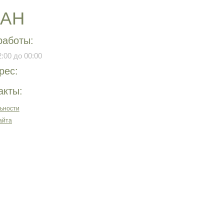
РАН
работы:
:00 до 00:00
рес:
акты:
ьности
айта