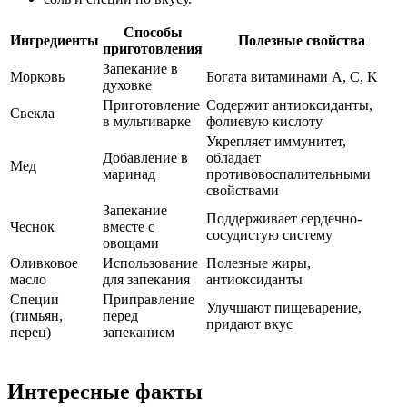
Способы
Ингредиенты
Полезные свойства
приготовления
Запекание в
Морковь
Богата витаминами A, C, K
духовке
Приготовление
Содержит антиоксиданты,
Свекла
в мультиварке
фолиевую кислоту
Укрепляет иммунитет,
Добавление в
обладает
Мед
маринад
противовоспалительными
свойствами
Запекание
Поддерживает сердечно-
Чеснок
вместе с
сосудистую систему
овощами
Оливковое
Использование
Полезные жиры,
масло
для запекания
антиоксиданты
Специи
Приправление
Улучшают пищеварение,
(тимьян,
перед
придают вкус
перец)
запеканием
Интересные факты