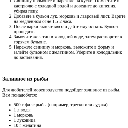
Свинину промойте и нарежьте на куски. Поместите в
кастрюлю с холодной водой и доведите до кипения,
убирая пену.
Добавьте в бульон лук, морковь и лавровый лист. Варите
на медленном огне 1,5-2 часа.
После варки выньте мясо и дайте ему остыть. Бульон
процедите.
Замочите желатин в холодной воде, затем растворите в
горячем бульоне.
Нарежьте свинину и морковь, выложите в форму и
залейте бульоном с желатином. Уберите в холодильник
до застывания.
Заливное из рыбы
Для любителей морепродуктов подойдет заливное из рыбы.
Вам понадобятся:
500 г филе рыбы (например, трески или судака)
1 л воды
1 морковь
1 луковица
10 г желатина