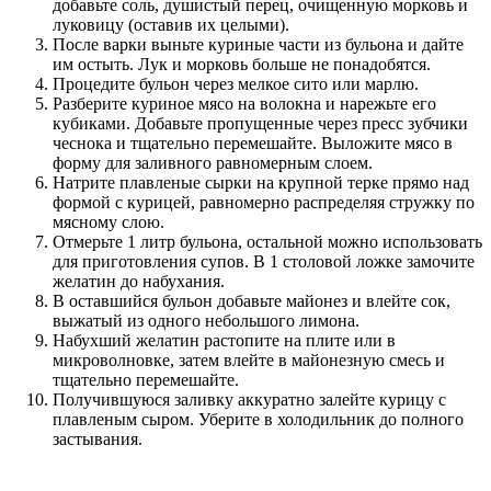
добавьте соль, душистый перец, очищенную морковь и
луковицу (оставив их целыми).
После варки выньте куриные части из бульона и дайте
им остыть. Лук и морковь больше не понадобятся.
Процедите бульон через мелкое сито или марлю.
Разберите куриное мясо на волокна и нарежьте его
кубиками. Добавьте пропущенные через пресс зубчики
чеснока и тщательно перемешайте. Выложите мясо в
форму для заливного равномерным слоем.
Натрите плавленые сырки на крупной терке прямо над
формой с курицей, равномерно распределяя стружку по
мясному слою.
Отмерьте 1 литр бульона, остальной можно использовать
для приготовления супов. В 1 столовой ложке замочите
желатин до набухания.
В оставшийся бульон добавьте майонез и влейте сок,
выжатый из одного небольшого лимона.
Набухший желатин растопите на плите или в
микроволновке, затем влейте в майонезную смесь и
тщательно перемешайте.
Получившуюся заливку аккуратно залейте курицу с
плавленым сыром. Уберите в холодильник до полного
застывания.