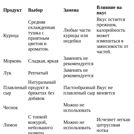
Влияние на
Продукт
Выбор
Замена
вкус
Вкус остается
Средняя
прежним,
охлажденная
Любые части
калорийность
тушка с
Курица
курицы или
может
приятным
индейки
измениться в
цветом и
зависимости от
ароматом.
частей.
Заменять не
Морковь
Сладкая, яркая
рекомендуется
Заменять не
Лук
Репчатый
рекомендуется
Натуральный
Плавленый
продукт в
Пастообразный
Вкус не
сыр
брикетах без
плавленый сыр
меняется
добавок
Можно не
Чеснок
использовать
С тонкой
Исчезнет легкая
кожурой,
Можно не
Лимон
цитрусовая
небольшого
использовать
нотка
размера