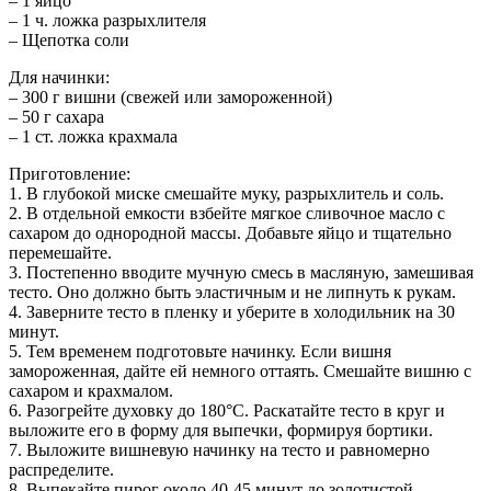
– 1 яйцо
– 1 ч. ложка разрыхлителя
– Щепотка соли
Для начинки:
– 300 г вишни (свежей или замороженной)
– 50 г сахара
– 1 ст. ложка крахмала
Приготовление:
1. В глубокой миске смешайте муку, разрыхлитель и соль.
2. В отдельной емкости взбейте мягкое сливочное масло с
сахаром до однородной массы. Добавьте яйцо и тщательно
перемешайте.
3. Постепенно вводите мучную смесь в масляную, замешивая
тесто. Оно должно быть эластичным и не липнуть к рукам.
4. Заверните тесто в пленку и уберите в холодильник на 30
минут.
5. Тем временем подготовьте начинку. Если вишня
замороженная, дайте ей немного оттаять. Смешайте вишню с
сахаром и крахмалом.
6. Разогрейте духовку до 180°C. Раскатайте тесто в круг и
выложите его в форму для выпечки, формируя бортики.
7. Выложите вишневую начинку на тесто и равномерно
распределите.
8. Выпекайте пирог около 40-45 минут до золотистой