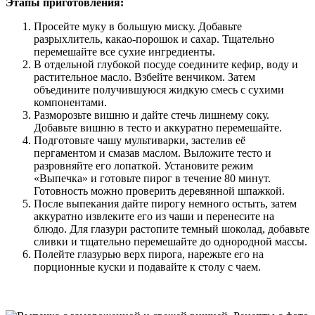
Этапы приготовления:
Просейте муку в большую миску. Добавьте
разрыхлитель, какао-порошок и сахар. Тщательно
перемешайте все сухие ингредиенты.
В отдельной глубокой посуде соедините кефир, воду и
растительное масло. Взбейте венчиком. Затем
объедините получившуюся жидкую смесь с сухими
компонентами.
Разморозьте вишню и дайте стечь лишнему соку.
Добавьте вишню в тесто и аккуратно перемешайте.
Подготовьте чашу мультиварки, застелив её
пергаментом и смазав маслом. Выложите тесто и
разровняйте его лопаткой. Установите режим
«Выпечка» и готовьте пирог в течение 80 минут.
Готовность можно проверить деревянной шпажкой.
После выпекания дайте пирогу немного остыть, затем
аккуратно извлеките его из чаши и перенесите на
блюдо. Для глазури растопите темный шоколад, добавьте
сливки и тщательно перемешайте до однородной массы.
Полейте глазурью верх пирога, нарежьте его на
порционные куски и подавайте к столу с чаем.