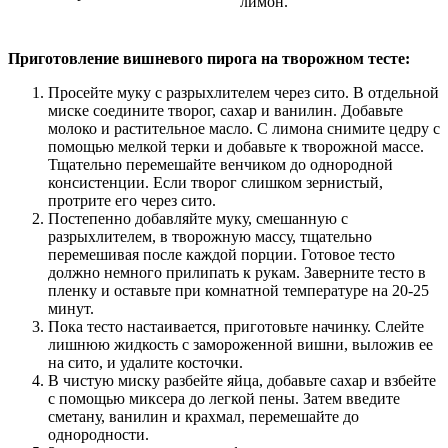
лимон.
Приготовление вишневого пирога на творожном тесте:
Просейте муку с разрыхлителем через сито. В отдельной
миске соедините творог, сахар и ванилин. Добавьте
молоко и растительное масло. С лимона снимите цедру с
помощью мелкой терки и добавьте к творожной массе.
Тщательно перемешайте венчиком до однородной
консистенции. Если творог слишком зернистый,
протрите его через сито.
Постепенно добавляйте муку, смешанную с
разрыхлителем, в творожную массу, тщательно
перемешивая после каждой порции. Готовое тесто
должно немного прилипать к рукам. Заверните тесто в
пленку и оставьте при комнатной температуре на 20-25
минут.
Пока тесто настаивается, приготовьте начинку. Слейте
лишнюю жидкость с замороженной вишни, выложив ее
на сито, и удалите косточки.
В чистую миску разбейте яйца, добавьте сахар и взбейте
с помощью миксера до легкой пены. Затем введите
сметану, ванилин и крахмал, перемешайте до
однородности.