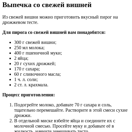
Выпечка со свежей вишней
Из свежей вишни можно приготовить вкусный пирог на
дрожжевом тесте.
Для пирога со свежей вишней вам понадобятся:
300 г свежей вишни;
250 мл молока;
400 г пшеничной муки;
2 яйца;
20 г сухих дрожжей;
170 г сахара;
60 г сливочного масла;
1 ч. л. соли;
2 ст. л. крахмала.
Процесс приготовления:
Подогрейте молоко, добавьте 70 г сахара и соль,
тщательно перемешайте. Растворите в этой смеси сухие
дрожжи.
В отдельной миске взбейте яйца и соедините их с
молочной смесью. Просейте муку и добавьте её в
жидкость, начните замешивать тесто.