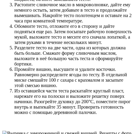
Растопите сливочное масло в микроволновке, дайте ему
немного остыть, затем добавьте в тесто и продолжайте
вымешивать. Накройте тесто полотенцем и оставьте на 2
часа при комнатной температуре.
Обомните тесто, отложите его в сторону и дайте
подняться еще раз. Затем посыпьте рабочую поверхность
мукой, выложите тесто и месите его сначала лопаткой, а
затем руками в течение нескольких минут.
Разделите тесто на две части, одна из которых должна
быть больше. Смажьте форму сливочным маслом,
выложите в неё большую часть теста и сформируйте
бортики.
Промойте вишню, высушите и удалите косточки.
Равномерно распределите ягоды по тесту. В отдельной
миске смешайте 100 г сахара с крахмалом и засыпьте
этой смесью вишню.
Из оставшейся части теста раскатайте круглый пласт,
нарежьте его на полоски и выложите решетку поверх
начинки. Разогрейте духовку до 200°C, поместите пирог
внутрь и выпекайте 35 минут. Проверить готовность
можно с помощью деревянной палочки.