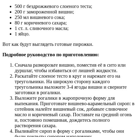
500 г бездрожжевого слоеного теста;
200 г замороженной вишни;
250 мл вишневого сока;
80 г коричневого сахара;
1 ст. л. сливочного масла;
1 яйцо.
Вот как будут выглядеть готовые пирожки.
Подробное руководство по приготовлению:
Сначала разморозьте вишню, поместив её в сито или
дуршлаг, чтобы избавиться от лишней жидкости.
Раскатайте слоеное тесто в круг и нарежьте его на
треугольники. На широкую сторону каждого
треугольника выложите 3-4 ягоды вишни и сверните
заготовки в рогалики.
Выложите рогалики в жаропрочную форму для
выпекания. Приготовьте вишнево-карамельный сироп: в
сотейник налейте вишневый сок, добавьте сливочное
масло и коричневый сахар. Поставьте на средний огонь
и, постоянно помешивая, дождитесь полного
растворения сахара.
Выливайте сироп в форму с рогаликами, чтобы они
были покрыты сиропом наполовину.