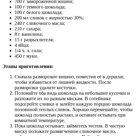
700 г замороженной вишни;
100 г темного шоколада;
100 г белого шоколада;
200 мл сливок с жирностью 30%;
240 г сливочного масла;
210 г сахара;
8 г ванилина;
15 г разрыхлителя;
4 яйца;
1/4 ч. л. соли;
450 г муки.
Этапы приготовления:
Сначала разморозьте вишню, поместив её в дуршлаг,
чтобы избавиться от лишней жидкости. После
разморозки удалите косточки.
Поломайте оба вида шоколада на небольшие кусочки и
разложите их по разным мискам. В сотейнике
подогрейте сливки и залейте каждую порцию шоколада
половиной теплых сливок. Хорошо перемешайте, чтобы
шоколад полностью растаял, и оставьте остывать при
комнатной температуре.
Пока шоколад остывает, займитесь тестом. В чистую
миску положите размягченное сливочное масло,