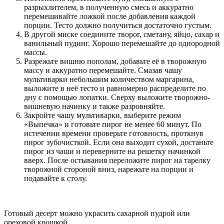
разрыхлителем, в полученную смесь и аккуратно
перемешивайте ложкой после добавления каждой
порции. Тесто должно получиться достаточно густым.
В другой миске соедините творог, сметану, яйцо, сахар и
ванильный пудинг. Хорошо перемешайте до однородной
массы.
Разрежьте вишню пополам, добавьте её в творожную
массу и аккуратно перемешайте. Смазав чашу
мультиварки небольшим количеством маргарина,
выложите в неё тесто и равномерно распределите по
дну с помощью лопатки. Сверху выложите творожно-
вишневую начинку и также разровняйте.
Закройте чашу мультиварки, выберите режим
«Выпечка» и готовьте пирог не менее 60 минут. По
истечении времени проверьте готовность, проткнув
пирог зубочисткой. Если она выходит сухой, достаньте
пирог из чаши и переверните на решетку начинкой
вверх. После остывания переложите пирог на тарелку
творожной стороной вниз, нарежьте на порции и
подавайте к столу.
Готовый десерт можно украсить сахарной пудрой или
ореховой крошкой.