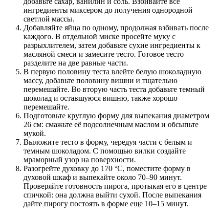
добавьте сахар, ванилин и соль. Взбивайте все
ингредиенты миксером до получения однородной
светлой массы.
Добавляйте яйца по одному, продолжая взбивать после
каждого. В отдельной миске просейте муку с
разрыхлителем, затем добавьте сухие ингредиенты к
масляной смеси и замесите тесто. Готовое тесто
разделите на две равные части.
В первую половину теста влейте белую шоколадную
массу, добавьте половину вишни и тщательно
перемешайте. Во вторую часть теста добавьте темный
шоколад и оставшуюся вишню, также хорошо
перемешайте.
Подготовьте круглую форму для выпекания диаметром
26 см: смажьте её подсолнечным маслом и обсыпьте
мукой.
Выложите тесто в форму, чередуя части с белым и
темным шоколадом. С помощью вилки создайте
мраморный узор на поверхности.
Разогрейте духовку до 170 °C, поместите форму в
духовой шкаф и выпекайте около 70–90 минут.
Проверяйте готовность пирога, протыкая его в центре
спичкой: она должна выйти сухой. После выпекания
дайте пирогу постоять в форме еще 10–15 минут.