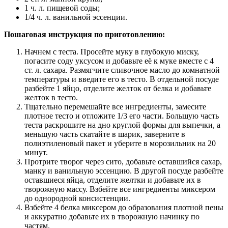
1 ч. л. пищевой соды;
1/4 ч. л. ванильной эссенции.
Пошаговая инструкция по приготовлению:
Начнем с теста. Просейте муку в глубокую миску,
погасите соду уксусом и добавьте её к муке вместе с 4
ст. л. сахара. Размягчите сливочное масло до комнатной
температуры и введите его в тесто. В отдельной посуде
разбейте 1 яйцо, отделите желток от белка и добавьте
желток в тесто.
Тщательно перемешайте все ингредиенты, замесите
плотное тесто и отложите 1/3 его части. Большую часть
теста раскрошите на дно круглой формы для выпечки, а
меньшую часть скатайте в шарик, заверните в
полиэтиленовый пакет и уберите в морозильник на 20
минут.
Протрите творог через сито, добавьте оставшийся сахар,
манку и ванильную эссенцию. В другой посуде разбейте
оставшиеся яйца, отделите желтки и добавьте их в
творожную массу. Взбейте все ингредиенты миксером
до однородной консистенции.
Взбейте 4 белка миксером до образования плотной пены
и аккуратно добавьте их в творожную начинку по
частям.