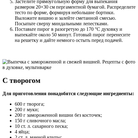
Застелите прямоугольную форму для выпекания
размером 20×30 см пергаментной бумагой. Распределите
тесто по форме, формируя небольшие бортики.
Выложите вишню и залейте сметанной смесью.
Посыпьте сверху миндальными лепестками.
Поставьте пирог в разогретую до 170 °C духовку и
выпекайте около 50 минут. Готовый пирог перенесите
на решетку и дайте немного остыть перед подачей.
С творогом
Для приготовления понадобятся следующие ингредиенты:
600 г творога;
200 г муки;
200 г замороженной вишни без косточек;
150 г сливочного масла;
10 ст. л. сахарного песка;
4 яйца;
2 ст. л. манной крупы;