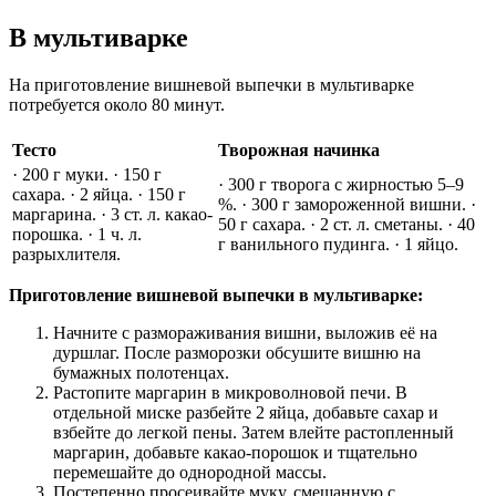
В мультиварке
На приготовление вишневой выпечки в мультиварке
потребуется около 80 минут.
Тесто
Творожная начинка
· 200 г муки. · 150 г
· 300 г творога с жирностью 5–9
сахара. · 2 яйца. · 150 г
%. · 300 г замороженной вишни. ·
маргарина. · 3 ст. л. какао-
50 г сахара. · 2 ст. л. сметаны. · 40
порошка. · 1 ч. л.
г ванильного пудинга. · 1 яйцо.
разрыхлителя.
Приготовление вишневой выпечки в мультиварке:
Начните с размораживания вишни, выложив её на
дуршлаг. После разморозки обсушите вишню на
бумажных полотенцах.
Растопите маргарин в микроволновой печи. В
отдельной миске разбейте 2 яйца, добавьте сахар и
взбейте до легкой пены. Затем влейте растопленный
маргарин, добавьте какао-порошок и тщательно
перемешайте до однородной массы.
Постепенно просеивайте муку, смешанную с